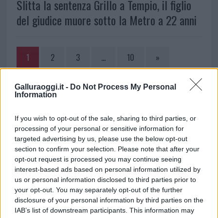
Slitta la sentenza Grillo a Tempio, il figlio
del giudice muore sotto la Metro a 22 anni
1
2
3
…
10
»
Galluraoggi.it -
Do Not Process My Personal
NOTIZIE RECENTI
Information
If you wish to opt-out of the sale, sharing to third parties, or
Meteo Olbia 9 agosto, temperature in calo
processing of your personal or sensitive information for
Salmo finisce in ospedale a Catania, ma il tour
targeted advertising by us, please use the below opt-out
va avanti: “Sicilia, ci sono”
section to confirm your selection. Please note that after your
opt-out request is processed you may continue seeing
interest-based ads based on personal information utilized by
Jovanotti, Gabry Ponte e Alfa: Olbia ombelico del
us or personal information disclosed to third parties prior to
mondo per una notte
your opt-out. You may separately opt-out of the further
disclosure of your personal information by third parties on the
IAB’s list of downstream participants. This information may
Giorgia Meloni a La Maddalena, la vicesindaco: