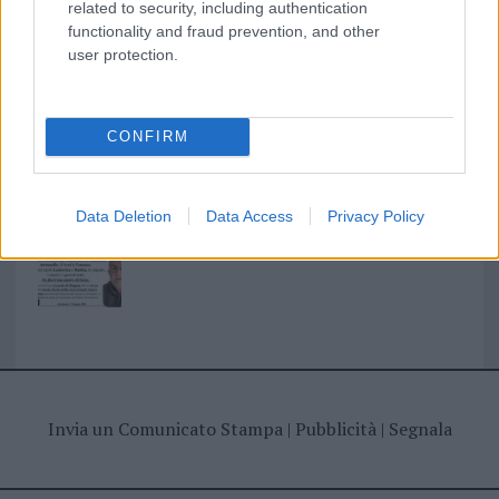
related to security, including authentication
functionality and fraud prevention, and other
I nostri cari
user protection.
I nostri cari
CONFIRM
Data Deletion
Data Access
Privacy Policy
Giovannimaria Cabras
Invia un Comunicato Stampa
|
Pubblicità
|
Segnala