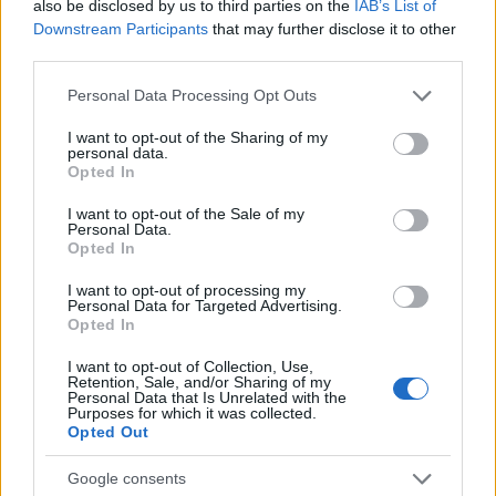
also be disclosed by us to third parties on the
IAB’s List of
“Orgoglio e discrezione per visita privata̶…
Downstream Participants
that may further disclose it to other
third parties.
Incendio nella notte a Olbia, a fuoco due furgoni
Please note that this website/app uses one or more Google
Personal Data Processing Opt Outs
services and may gather and store information including but
not limited to your visit or usage behaviour. You may click to
I want to opt-out of the Sharing of my
personal data.
grant or deny consent to Google and its third-party tags to
Opted In
A fuoco un deposito con bombole, intervento dei
use your data for below specified purposes in below Google
consent section.
vigili del fuoco a Rudalza
I want to opt-out of the Sale of my
Personal Data.
Opted In
Ristorante distrutto dalle fiamme a La
I want to opt-out of processing my
Maddalena, incendio a Monti d’à rena
Personal Data for Targeted Advertising.
Opted In
I want to opt-out of Collection, Use,
Retention, Sale, and/or Sharing of my
Personal Data that Is Unrelated with the
Purposes for which it was collected.
Opted Out
Google consents