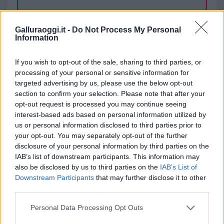
TEMI:
Capitaneria Di Olbia
Galluraoggi.it -
Do Not Process My Personal
Information
Inviaci le tue segnalazioni,
i tuoi video e le tue foto
If you wish to opt-out of the sale, sharing to third parties, or
Su WhatsApp al numero +39
processing of your personal or sensitive information for
targeted advertising by us, please use the below opt-out
345 356 7512
section to confirm your selection. Please note that after your
opt-out request is processed you may continue seeing
interest-based ads based on personal information utilized by
us or personal information disclosed to third parties prior to
Notizie in tempo reale?
your opt-out. You may separately opt-out of the further
disclosure of your personal information by third parties on the
Entra nel canale telegram di
IAB’s list of downstream participants. This information may
GalluraOggi.it
also be disclosed by us to third parties on the
IAB’s List of
Downstream Participants
that may further disclose it to other
third parties.
Please note that this website/app uses one or more Google
Personal Data Processing Opt Outs
services and may gather and store information including but
Ricevi le nostre ultime news