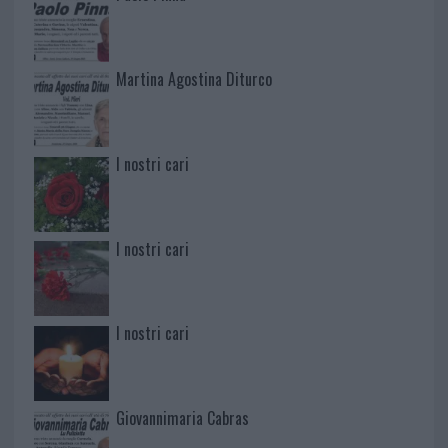
Martina Agostina Diturco
I nostri cari
I nostri cari
I nostri cari
Giovannimaria Cabras