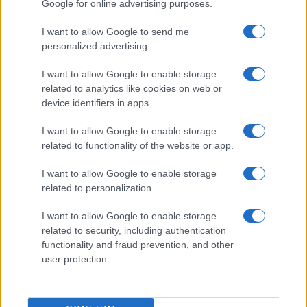
Google for online advertising purposes.
Raid nelle campagne di Berchidda, rischio per
I want to allow Google to send me
la rete elettrica
personalized advertising.
I want to allow Google to enable storage
Monte Pino, via i cancelli del cantiere: la Gallura
related to analytics like cookies on web or
ritrova la strada
device identifiers in apps.
I want to allow Google to enable storage
Nuovi stalli residenti a Palau, il Comune
related to functionality of the website or app.
completa l’iter
I want to allow Google to enable storage
related to personalization.
Film internazionale, casting per comparse in
I want to allow Google to enable storage
Costa Smeralda
related to security, including authentication
functionality and fraud prevention, and other
Porto Rotondo ospita la grande sfida della vela
user protection.
nell’estate 2026