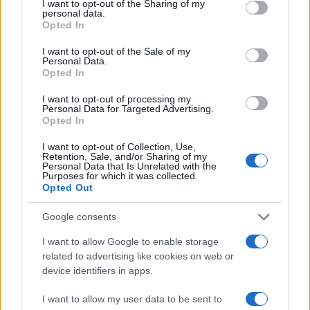
not limited to your visit or usage behaviour. You may click to
I want to opt-out of the Sharing of my
personal data.
grant or deny consent to Google and its third-party tags to
Opted In
da
Google News
use your data for below specified purposes in below Google
consent section.
I want to opt-out of the Sale of my
Personal Data.
Opted In
Condividi l'articolo
I want to opt-out of processing my
F
T
Pi
W
S
Personal Data for Targeted Advertising.
Opted In
a
w
n
h
h
I want to opt-out of Collection, Use,
ce
it
te
at
a
Retention, Sale, and/or Sharing of my
Articolo precedente
Personal Data that Is Unrelated with the
b
te
re
s
re
Purposes for which it was collected.
Prossimo articolo
Opted Out
o
r
st
A
o
p
Google consents
NOTIZIE RECENTI
k
p
I want to allow Google to enable storage
related to advertising like cookies on web or
device identifiers in apps.
Monte Pino, la fine di un lungo dolore: storia e
rinascita della strada che segnò la Gallura
I want to allow my user data to be sent to