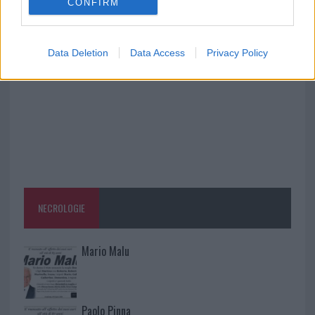
CONFIRM
Controlli all’aeroporto di Olbia, sequestrati
caviale e sabbia rubata
Data Deletion
Data Access
Privacy Policy
NECROLOGIE
Mario Malu
Paolo Pinna