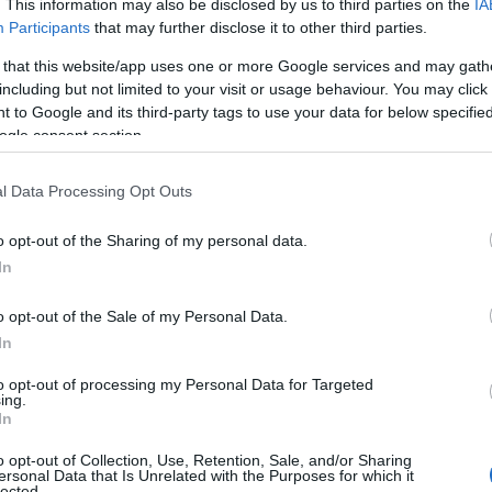
. This information may also be disclosed by us to third parties on the
IA
 Fenera per evitare la penultima piazza in
Participants
that may further disclose it to other third parties.
re in Sardegna per un’avventura nuova di
 that this website/app uses one or more Google services and may gath
including but not limited to your visit or usage behaviour. You may click 
 to Google and its third-party tags to use your data for below specifi
n gioco – dichiara Caforio – e sono molto
ogle consent section.
nto la società a scegliermi. Mi hanno
parlato
ermaea,
e devo dire che pure io, quando sono
l Data Processing Opt Outs
overato e Cuneo, ho sempre avuto delle
ne è ovviamente la mia specialità, ma
al
o opt-out of the Sharing of my personal data.
e ama leggere il gioco e tenere in mano la
In
a nuova A2? Difficile farsi un’idea – spiega –
 sono stata sono cambiate tante cose, a
o opt-out of the Sale of my Personal Data.
pionato. L’Hermaea che sta nascendo mi piace
In
oventù ed esperienza. In passato non mi è mai
to opt-out of processing my Personal Data for Targeted
delle nuove compagne, ma s
ono certa che
ing.
na bella chimica di squadra”.
In
o opt-out of Collection, Use, Retention, Sale, and/or Sharing
di vista prettamente tecnico è il coach
ersonal Data that Is Unrelated with the Purposes for which it
lected.