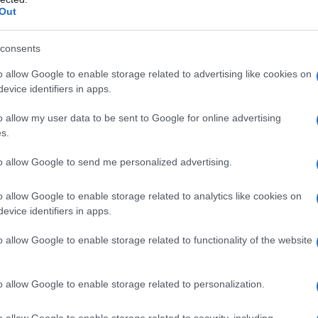
“Giorgia è un libero solido, con tanti anni di
Out
o scorso anno a Chieri, quando è stata chiamata
tributo. È molto forte in ricezione, e in
difesa
consents
arsi andare eccessivamente all’istinto.
Ci
to motivo, quando ci è stata proposta,
o allow Google to enable storage related to advertising like cookies on
evice identifiers in apps.
 senza pensarci due volte. È uno dei
lla categoria”.
o allow my user data to be sent to Google for online advertising
s.
sulla piazza – fa eco il presidente Gianni Sarti –
attutto un fenomeno in difesa. Il suo
to allow Google to send me personalized advertising.
filo
, abbiamo ottime referenze sul suo conto e
o allow Google to enable storage related to analytics like cookies on
evice identifiers in apps.
o allow Google to enable storage related to functionality of the website
azionali?
o allow Google to enable storage related to personalization.
 mese
cliccando
qui
o allow Google to enable storage related to security, including