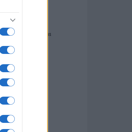
I nostri cari
Giovannimaria Cabras