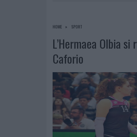
7 AGOSTO 2026
|
CALANGIANUS, DOPO LE POLEMIC
7 AGOSTO 2026
|
OLBIA, DIVIETO DI SOSTA CONT
7 AGOSTO 2026
|
PAUSA CAFFÈ IMPECCABILE: COME 
HOME
SPORT
7 AGOSTO 2026
|
LE PREVISIONI METEO PER IL WEE
L’Hermaea Olbia si r
Caforio