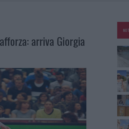
HE IL CENTRO ACCOGLIENZA MINORI CHIUDE
RO SPACCIO E DEGRADO: ESPLODE LA PROTESTA
SCEGLIERE LA SOLUZIONE IDEALE PER LA CASA E L’UFFICIO
NOT
KEND A OLBIA E IN GALLURA
afforza: arriva Giorgia