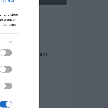
B’s List of
Mario Malu
er and store
to grant or
ed purposes
Paolo Pinna
Martina Agostina Diturco
I nostri cari
I nostri cari