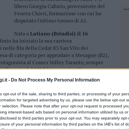
libero Giorgia Caforio, proveniente del
Fenera Chieri, formazione con cui ha
disputato l’ultimo torneo di A1.
Nata a
Latiano (Brindisi) il 16
aforio ha iniziato la sua carriera
 nelle fila della Cedat 85 San Vito dei
esa di categoria per approdare a Mesagne (B2),
protagonista al Comes Volley Taranto, sempre
Nell’estate del 2015 è tornata in A2 per
ey Soverato, formazione con cui ha militato per
i.it -
Do Not Process My Personal Information
starsi in direzione Cuneo.
to opt-out of the sale, sharing to third parties, or processing of your per
o il nuovo libero olbiese ha concluso la
formation for targeted advertising by us, please use the below opt-out s
r poi cedere il passo in semifinale playoff al
r selection. Please note that after your opt-out request is processed y
ima, che l’ha voluta tra le sue fila per la
eing interest-based ads based on personal information utilized by us or
lla scorsa annata Caforio – guidata in panchina
disclosed to third parties prior to your opt-out. You may separately opt-
losure of your personal information by third parties on the IAB’s list of
 ha totalizzato 24 presenze complessive, ma il
NEC