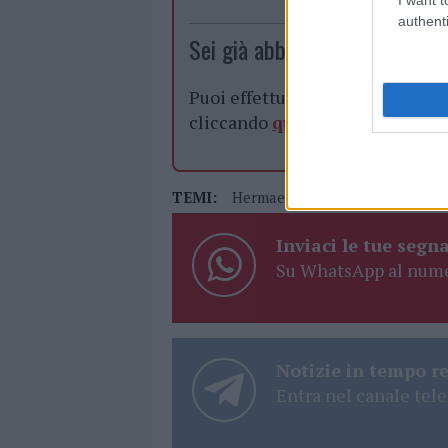
authenti
Sei già abbonato?
Puoi effettuare l'accesso andan
cliccando
qui
TEMI:
Hermaea Olbia
Pallavolo He
Inviaci le tue segna
Su WhatsApp al nume
Notizie in tempo r
Entra nel canale tele