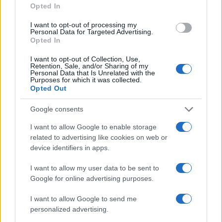
a
w
n
h
h
Opted In
ce
it
te
at
a
Articolo precedente
I want to opt-out of processing my
b
te
re
s
re
Personal Data for Targeted Advertising.
Prossimo articolo
Opted In
o
r
st
A
I want to opt-out of Collection, Use,
o
p
Retention, Sale, and/or Sharing of my
Personal Data that Is Unrelated with the
NOTIZIE RECENTI
k
p
Purposes for which it was collected.
Opted Out
Le previsioni meteo per il weekend a Olbia e in
Google consents
Gallura
I want to allow Google to enable storage
related to advertising like cookies on web or
Michelle Hunziker in Gallura, bella anche dal
device identifiers in apps.
vivo: un amico vip svela come fa
I want to allow my user data to be sent to
Google for online advertising purposes.
Calangianus, dopo le polemiche il centro
I want to allow Google to send me
accoglienza minori chiude
personalized advertising.