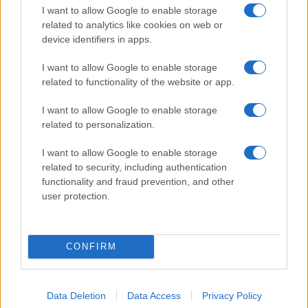
I want to allow Google to enable storage
Olbia, divieto di sosta contro spaccio e degrado:
related to analytics like cookies on web or
esplode la protesta
device identifiers in apps.
I want to allow Google to enable storage
Pausa caffè impeccabile: come scegliere la
related to functionality of the website or app.
soluzione ideale per la casa e l’ufficio
I want to allow Google to enable storage
related to personalization.
Monte Pino, la fine di un lungo dolore: storia e
rinascita della strada che segnò la Gallura
I want to allow Google to enable storage
related to security, including authentication
functionality and fraud prevention, and other
Raid nelle campagne di Berchidda, rischio per
user protection.
la rete elettrica
CONFIRM
Data Deletion
Data Access
Privacy Policy