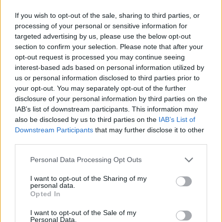
If you wish to opt-out of the sale, sharing to third parties, or
processing of your personal or sensitive information for
Inviaci le tue segnalazioni,
targeted advertising by us, please use the below opt-out
i tuoi video e le tue foto
section to confirm your selection. Please note that after your
Su WhatsApp al numero +39
opt-out request is processed you may continue seeing
345 356 7512
interest-based ads based on personal information utilized by
us or personal information disclosed to third parties prior to
your opt-out. You may separately opt-out of the further
disclosure of your personal information by third parties on the
IAB’s list of downstream participants. This information may
also be disclosed by us to third parties on the
IAB’s List of
Ricevi le nostre ultime news
Downstream Participants
that may further disclose it to other
third parties.
da
Google News
Please note that this website/app uses one or more Google
Personal Data Processing Opt Outs
services and may gather and store information including but
not limited to your visit or usage behaviour. You may click to
I want to opt-out of the Sharing of my
personal data.
Condividi l'articolo
grant or deny consent to Google and its third-party tags to
Opted In
use your data for below specified purposes in below Google
F
T
Pi
W
S
consent section.
I want to opt-out of the Sale of my
Personal Data.