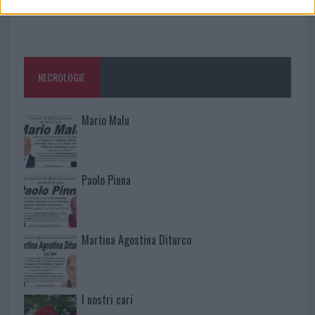
NECROLOGIE
Mario Malu
Paolo Pinna
Martina Agostina Diturco
I nostri cari