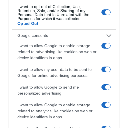
I want to opt-out of Collection, Use,
Retention, Sale, and/or Sharing of my
Personal Data that Is Unrelated with the
Purposes for which it was collected.
TEMI:
Comune Di Arzachena
Opted Out
Guardia Costiera Arzachena
Mario Ferraro
Notizie Arzachena
Smeralda Holding Blue Days
Google consents
I want to allow Google to enable storage
Notizie in tempo reale?
related to advertising like cookies on web or
Entra nel canale telegram di
device identifiers in apps.
GalluraOggi.it
I want to allow my user data to be sent to
Google for online advertising purposes.
I want to allow Google to send me
Inviaci le tue segnalazioni,
personalized advertising.
i tuoi video e le tue foto
Su WhatsApp al numero +39
I want to allow Google to enable storage
related to analytics like cookies on web or
345 356 7512
device identifiers in apps.