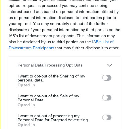
opt-out request is processed you may continue seeing
interest-based ads based on personal information utilized by
us or personal information disclosed to third parties prior to
your opt-out. You may separately opt-out of the further
disclosure of your personal information by third parties on the
IAB’s list of downstream participants. This information may
also be disclosed by us to third parties on the
IAB’s List of
Downstream Participants
that may further disclose it to other
third parties.
Vuoi rimuovere le pubblicità nazionali?
Please note that this website/app uses one or more Google
Personal Data Processing Opt Outs
services and may gather and store information including but
Puoi abbonarti a
soli € 1,10 al mese
not limited to your visit or usage behaviour. You may click to
I want to opt-out of the Sharing of my
personal data.
cliccando
qui
grant or deny consent to Google and its third-party tags to
Opted In
use your data for below specified purposes in below Google
consent section.
Sei già abbonato?
I want to opt-out of the Sale of my
Personal Data.
Opted In
Puoi effettuare l'accesso andando nella
I want to opt-out of processing my
sezione
Login
dal menù del sito o
Personal Data for Targeted Advertising.
Opted In
cliccando
qui