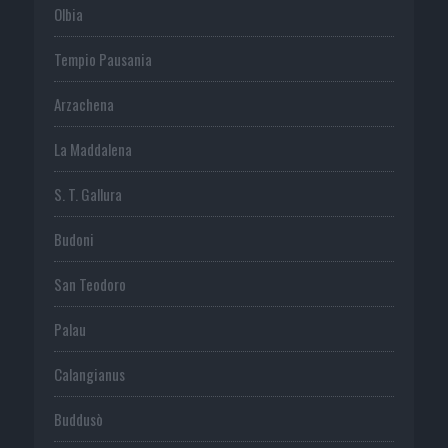
Olbia
Tempio Pausania
Arzachena
La Maddalena
S. T. Gallura
Budoni
San Teodoro
Palau
Calangianus
Buddusò