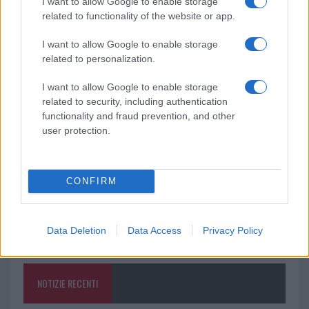
I want to allow Google to enable storage
related to functionality of the website or app.
Ricevi le nostre ultime news
I want to allow Google to enable storage
related to personalization.
da
Google News
I want to allow Google to enable storage
related to security, including authentication
functionality and fraud prevention, and other
Condividi l'articolo
user protection.
F
T
Pi
W
S
a
w
n
h
h
CONFIRM
ce
it
te
at
a
Articolo precedente
b
te
re
s
re
Prossimo articolo
Data Deletion
Data Access
Privacy Policy
o
r
st
A
o
p
NOTIZIE RECENTI
k
p