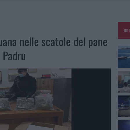
25, PAURA TRA OLBIA E ARZACHENA
NCIALE AD ARZACHENA, UN FERITO
CON AVIS OLBIA AL DELTA CENTER
NOT
A SMERALDA, 20 ARRESTI E 135 DENUNCE
juana nelle scatole del pane
a Padru