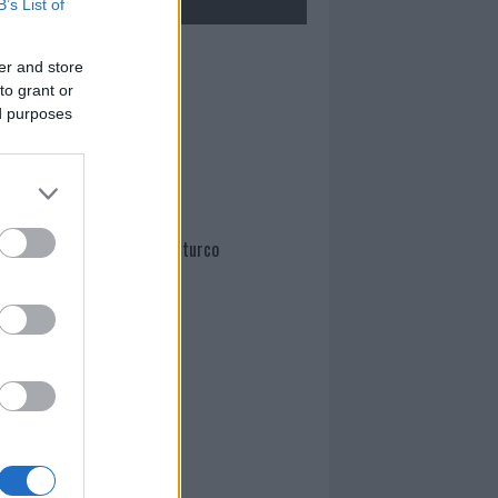
B’s List of
Mario Malu
er and store
to grant or
ed purposes
Paolo Pinna
Martina Agostina Diturco
I nostri cari
I nostri cari