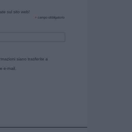
cate sul sito web!
*
campo obbligatorio
rmazioni siano trasferite a
e e-mail.