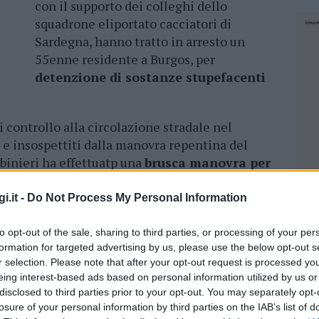
con il supporto dei colleghi dello
squadrone eliportato cacciatori di
Sardegna, hanno tratto in arresto un
55enne residente a Burgos, per
detenzione di sostanze stupefacenti
i controllo alla circolazione stradale nel
ti e insospettiti dalla manovra repentina del
abinieri ha effettuatp una
brusca manovra per
 Immediatamente la pattuglia della stazione di
uto, che ha terminato la propria corsa in
i.it -
Do Not Process My Personal Information
to opt-out of the sale, sharing to third parties, or processing of your per
si di uno scatolone bianco con scritto “pane
formation for targeted advertising by us, please use the below opt-out s
r selection. Please note that after your opt-out request is processed y
i. I carabinieri controllando l’auto, hanno
eing interest-based ads based on personal information utilized by us or
one identico al precedente e con la medesima
disclosed to third parties prior to your opt-out. You may separately opt-
 posto del pane carasau c’erano cinque buste
losure of your personal information by third parties on the IAB’s list of
NEC