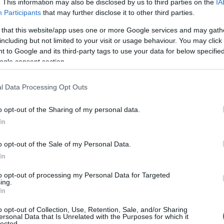
ntenente poco più di un chilo di marijuana.
. This information may also be disclosed by us to third parties on the
IA
Participants
that may further disclose it to other third parties.
ritrovato anche l’altro scatolone che conteneva
 that this website/app uses one or more Google services and may gath
 di stupefacente, sempre suddiviso in buste
including but not limited to your visit or usage behaviour. You may click 
mplessivo di 11 chili di “marijuana”.
 to Google and its third-party tags to use your data for below specifi
ogle consent section.
sequestrata, mentre l’uomo è stato condotto
sari Bancali, a disposizione dell’autorità
l Data Processing Opt Outs
ubblica presso il tribunale di Sassari.
o opt-out of the Sharing of my personal data.
In
o opt-out of the Sale of my Personal Data.
azionali?
In
 mese
cliccando
qui
to opt-out of processing my Personal Data for Targeted
ing.
In
o opt-out of Collection, Use, Retention, Sale, and/or Sharing
ersonal Data that Is Unrelated with the Purposes for which it
lected.