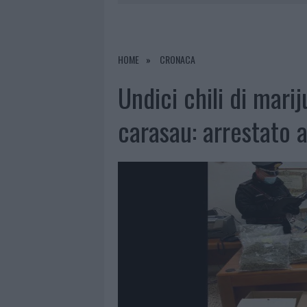
9 AGOSTO 2026
|
INCIDENTE SULLA PROVINCIALE 1
9 AGOSTO 2026
|
INCIDENTE SULLA STRADA PROVI
8 AGOSTO 2026
|
SANGUE, MUSICA E SOLIDARIETÀ 
HOME
CRONACA
9 AGOSTO 2026
|
CONTROLLI RAFFORZATI IN COST
Undici chili di mari
carasau: arrestato 