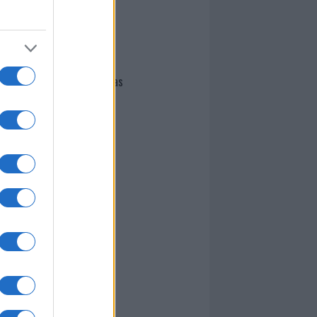
I nostri cari
Giovannimaria Cabras