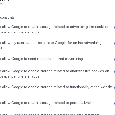
do nella sezione
Login
dal menù del sito o
Out
consents
o allow Google to enable storage related to advertising like cookies on
Carabinieri Sassari
Marijuana Padru
evice identifiers in apps.
ane Carasau
o allow my user data to be sent to Google for online advertising
lazioni, i tuoi video e le tue foto
s.
ro +39 345 356 7512
to allow Google to send me personalized advertising.
o allow Google to enable storage related to analytics like cookies on
evice identifiers in apps.
eale?
gram di GalluraOggi.it
o allow Google to enable storage related to functionality of the website
o allow Google to enable storage related to personalization.
o allow Google to enable storage related to security, including