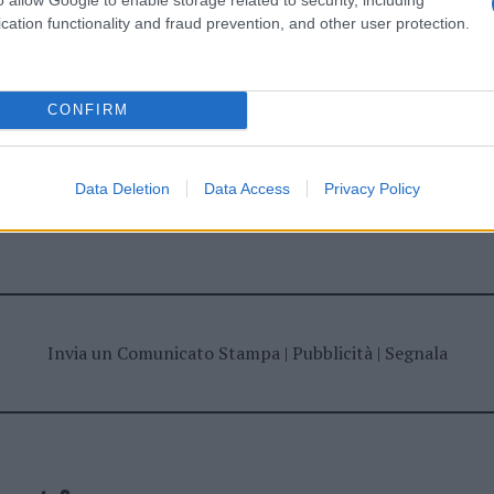
ime news da
Google News
cation functionality and fraud prevention, and other user protection.
CONFIRM
Data Deletion
Data Access
Privacy Policy
dente
Prossimo articolo
Invia un Comunicato Stampa
|
Pubblicità
|
Segnala