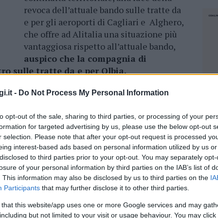
revoca dell’attuale bando sulle tratte da
e per gli aeroporti di Cagliari e Alghero,
che offre ad Alitalia una situazione più
vantaggiosa rispetto all’attuale bando,
auspico che la compagnia di
ro sulle tratte da e per Olbia.
 chiedere alla Regione la revoca anche del
i.it -
Do Not Process My Personal Information
le farlo significherebbe creare un danno
compagnie, Alitalia e Air Italy, hanno deciso di
to opt-out of the sale, sharing to third parties, or processing of your per
formation for targeted advertising by us, please use the below opt-out s
è evidente che ci troviamo di fronte, per
r selection. Please note that after your opt-out request is processed y
ontinuità territoriale sbagliato che ha
eing interest-based ads based on personal information utilized by us or
endo a rischio, a conti fatti, centinaia di posti
disclosed to third parties prior to your opt-out. You may separately opt-
Sono soddisfatto che il
ministro Danilo
losure of your personal information by third parties on the IAB’s list of
ssoluta alla salvaguardia dei posti di
. This information may also be disclosed by us to third parties on the
IA
Participants
that may further disclose it to other third parties.
 that this website/app uses one or more Google services and may gath
NEC
including but not limited to your visit or usage behaviour. You may click 