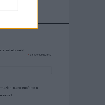
cate sul sito web!
*
campo obbligatorio
rmazioni siano trasferite a
e e-mail.