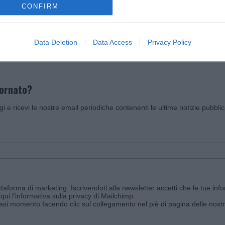
CONFIRM
Invia un Comunicato Stampa
|
Pubblicità
|
Segnala
Data Deletion
Data Access
Privacy Policy
iornato?
ggi e ricevi le nostre email periodiche contenenti le ultime notizie pubbli
aforma di marketing. Iscrivendoti alla newsletter accetti che le tue info
qui l'informativa sulla privacy di Mailchimp
.
siasi momento facendo clic sul collegamento nel piè di pagina delle nostr