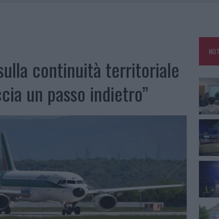
NCIALE AD ARZACHENA, UN FERITO
CON AVIS OLBIA AL DELTA CENTER
ATURE IN CALO
NOT
VINCIA GALLURA PER NUOVE AULE NELLE SCUOLE DI OLBIA
ulla continuità territoriale
accia un passo indietro”