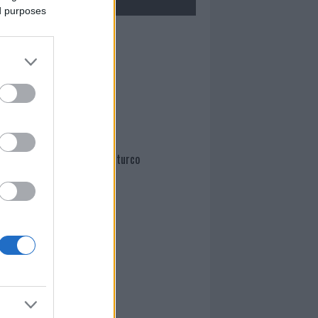
ed purposes
Mario Malu
Paolo Pinna
Martina Agostina Diturco
I nostri cari
I nostri cari