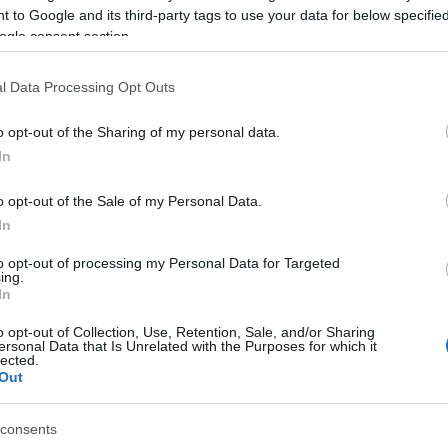
 to Google and its third-party tags to use your data for below specifi
ogle consent section.
azionali?
l Data Processing Opt Outs
 mese
cliccando
qui
o opt-out of the Sharing of my personal data.
In
o opt-out of the Sale of my Personal Data.
do nella sezione
Login
dal menù del sito o
In
to opt-out of processing my Personal Data for Targeted
ing.
In
Continuità Territoriale Olbia
Nardo Marino
o opt-out of Collection, Use, Retention, Sale, and/or Sharing
ersonal Data that Is Unrelated with the Purposes for which it
lazioni, i tuoi video e le tue foto
lected.
Out
ro +39 345 356 7512
consents