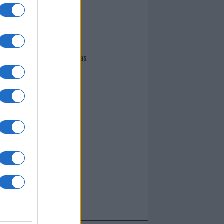
I nostri cari
Giovannimaria Cabras