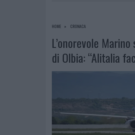
9 AGOSTO 2026
|
INCIDENTE SULLA STRADA PROVI
8 AGOSTO 2026
|
SANGUE, MUSICA E SOLIDARIETÀ 
8 AGOSTO 2026
|
METEO OLBIA 9 AGOSTO, TEMPER
HOME
CRONACA
9 AGOSTO 2026
|
TRE MILIONI DI EURO DALLA PRO
L’onorevole Marino s
di Olbia: “Alitalia f