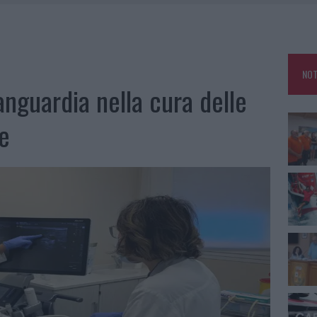
E CALDO TORNANO PROTAGONISTI
A IL CAMPO BASE: L’INAUGURAZIONE
: GRANDE PARTECIPAZIONE PER IL SUO RACCONTO
NOT
RO ACCOGLIENZA MINORI, ALBIERI: “EPISODI GRAVISSIMI”
vanguardia nella cura delle
de