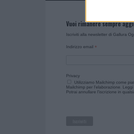
Vuoi rimanere sempre agg
Iscriviti alla newsletter di Gallura O
*
Indirizzo email
Privacy
Utilizziamo Mailchimp come piatt
Mailchimp per l'elaborazione.
Leggi 
Potrai annullare l'iscrizione in qual