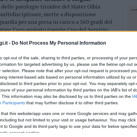
a delle patologie tiroidee del Mater Olbia
multidisciplinare, mette a disposizione
uardia per una presa in carico a 360 gradi del
otare l’ago aspirato tramite Cup del Servizio
i.it -
Do Not Process My Personal Information
iente è accompagnato durante tutto l’iter di
 intervento chirurgico e per il successivo follow
to opt-out of the sale, sharing to third parties, or processing of your per
formation for targeted advertising by us, please use the below opt-out s
a specialistica endocrinologica, ecografia
r selection. Please note that after your opt-out request is processed y
onalità tiroidea ed eventuale agoaspirato
eing interest-based ads based on personal information utilized by us or
are afferiscono, oltre all’Endocrinologo ed
disclosed to third parties prior to your opt-out. You may separately opt-
Anatomopatologo e insieme discutono
losure of your personal information by third parties on the IAB’s list of
 la proposta terapeutica che viene comunicata
. This information may also be disclosed by us to third parties on the
IA
Participants
that may further disclose it to other third parties.
rgici vengono eseguiti nella maggioranza dei
catrice chirurgica di circa 3-3.5 cm) o, quando
 that this website/app uses one or more Google services and may gath
ta, che, grazie all’ausilio di una telecamera,
including but not limited to your visit or usage behaviour. You may click 
o con una piccola incisione di 1.5-2 cm.
 to Google and its third-party tags to use your data for below specifi
ogle consent section.
NEC