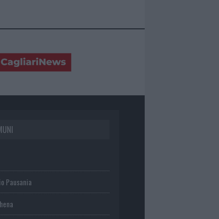
MUNI
io Pausania
chena