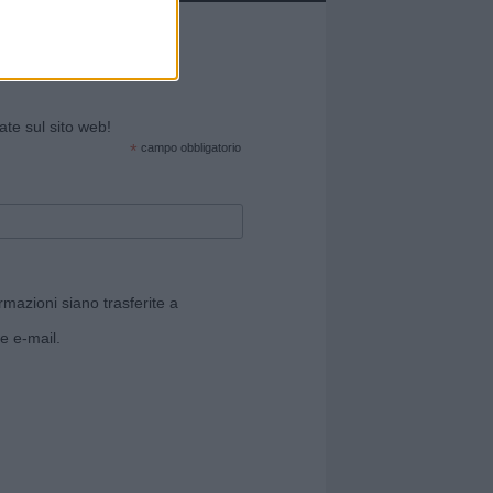
cate sul sito web!
*
campo obbligatorio
rmazioni siano trasferite a
e e-mail.