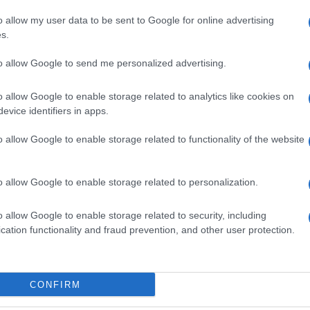
do nella sezione
Login
dal menù del sito o
o allow my user data to be sent to Google for online advertising
s.
to allow Google to send me personalized advertising.
o allow Google to enable storage related to analytics like cookies on
evice identifiers in apps.
o allow Google to enable storage related to functionality of the website
o allow Google to enable storage related to personalization.
dente
Prossimo articolo
o allow Google to enable storage related to security, including
cation functionality and fraud prevention, and other user protection.
Invia un Comunicato Stampa
|
Pubblicità
|
Segnala
CONFIRM