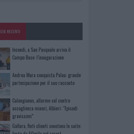
IZIE RECENTI
Incendi, a San Pasquale arriva il
Campo Base: l’inaugurazione
Andrea Mura conquista Palau: grande
partecipazione per il suo racconto
Calangianus, allarme sul centro
accoglienza minori, Albieri: “Episodi
gravissimi”
Gallura, finti clienti svuotano le suite:
furto da 50mila nel resort