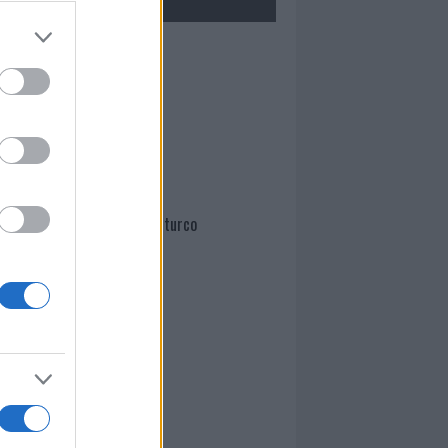
Mario Malu
Paolo Pinna
Martina Agostina Diturco
I nostri cari
I nostri cari