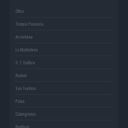
Olbia
Tempio Pausania
Arzachena
La Maddalena
S. T. Gallura
Budoni
San Teodoro
Palau
Calangianus
Buddusò