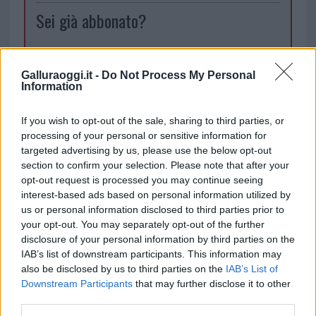
Sei già abbonato?
Puoi effettuare l'accesso andando nella
sezione
Login
dal menù del sito o
Galluraoggi.it -
Do Not Process My Personal
Information
cliccando
qui
If you wish to opt-out of the sale, sharing to third parties, or
processing of your personal or sensitive information for
TEMI:
Carla Cuccu
Mater Olbia
targeted advertising by us, please use the below opt-out
section to confirm your selection. Please note that after your
Inviaci le tue segnalazioni,
opt-out request is processed you may continue seeing
i tuoi video e le tue foto
interest-based ads based on personal information utilized by
Su WhatsApp al numero +39
us or personal information disclosed to third parties prior to
your opt-out. You may separately opt-out of the further
345 356 7512
disclosure of your personal information by third parties on the
IAB’s list of downstream participants. This information may
also be disclosed by us to third parties on the
IAB’s List of
Downstream Participants
that may further disclose it to other
Notizie in tempo reale?
third parties.