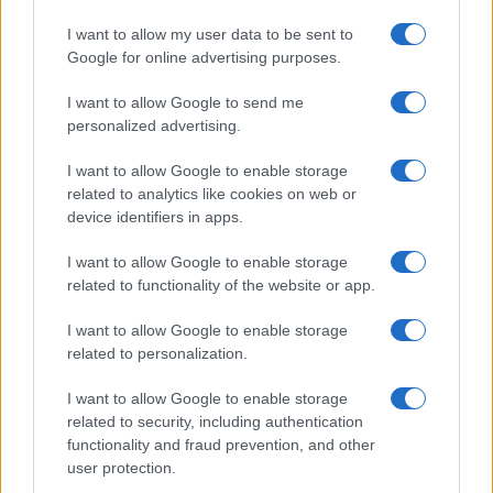
o
p
I want to allow my user data to be sent to
NOTIZIE RECENTI
k
p
Google for online advertising purposes.
I want to allow Google to send me
Meteo Olbia 9 agosto, temperature in calo
personalized advertising.
Salmo finisce in ospedale a Catania, ma il tour
I want to allow Google to enable storage
va avanti: “Sicilia, ci sono”
related to analytics like cookies on web or
device identifiers in apps.
Jovanotti, Gabry Ponte e Alfa: Olbia ombelico del
I want to allow Google to enable storage
mondo per una notte
related to functionality of the website or app.
Giorgia Meloni a La Maddalena, la vicesindaco:
I want to allow Google to enable storage
related to personalization.
“Orgoglio e discrezione per visita privata̶…
I want to allow Google to enable storage
related to security, including authentication
Incendio nella notte a Olbia, a fuoco due furgoni
functionality and fraud prevention, and other
user protection.