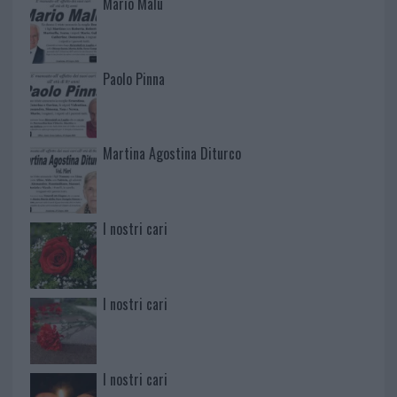
Mario Malu
Paolo Pinna
Martina Agostina Diturco
I nostri cari
I nostri cari
I nostri cari