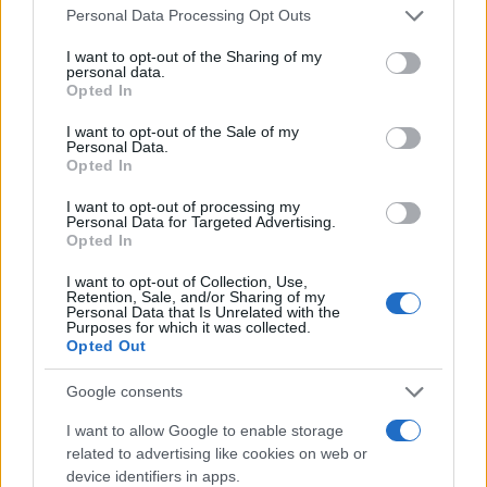
Entra nel canale telegram di
Please note that this website/app uses one or more Google
Personal Data Processing Opt Outs
GalluraOggi.it
services and may gather and store information including but
not limited to your visit or usage behaviour. You may click to
I want to opt-out of the Sharing of my
personal data.
grant or deny consent to Google and its third-party tags to
Opted In
use your data for below specified purposes in below Google
consent section.
I want to opt-out of the Sale of my
Personal Data.
Ricevi le nostre ultime news
Opted In
I want to opt-out of processing my
da
Google News
Personal Data for Targeted Advertising.
Opted In
I want to opt-out of Collection, Use,
Condividi l'articolo
Retention, Sale, and/or Sharing of my
Personal Data that Is Unrelated with the
Purposes for which it was collected.
F
T
Pi
W
S
Opted Out
a
w
n
h
h
Google consents
ce
it
te
at
a
Articolo precedente
I want to allow Google to enable storage
b
te
re
s
re
Prossimo articolo
related to advertising like cookies on web or
o
r
st
A
device identifiers in apps.