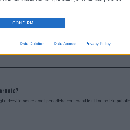
cation functionality and fraud prevention, and other user protection.
dente
Prossimo articolo
CONFIRM
Data Deletion
Data Access
Privacy Policy
Invia un Comunicato Stampa
|
Pubblicità
|
Segnala
iornato?
ggi e ricevi le nostre email periodiche contenenti le ultime notizie pubbli