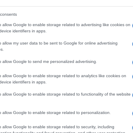
eale?
consents
gram di GalluraOggi.it
o allow Google to enable storage related to advertising like cookies on
evice identifiers in apps.
o allow my user data to be sent to Google for online advertising
s.
lazioni, i tuoi video e le tue foto
ro +39 345 356 7512
to allow Google to send me personalized advertising.
o allow Google to enable storage related to analytics like cookies on
evice identifiers in apps.
ime news da
Google News
o allow Google to enable storage related to functionality of the website
o allow Google to enable storage related to personalization.
o allow Google to enable storage related to security, including