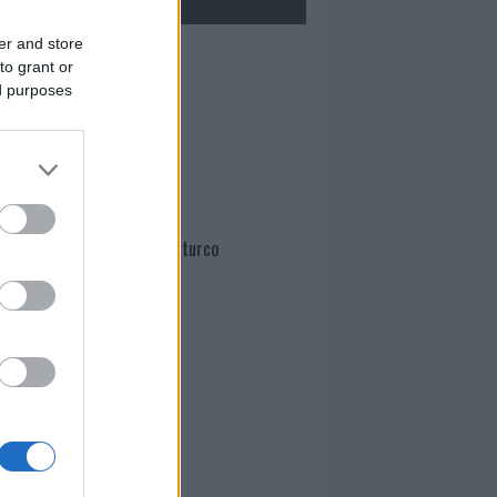
er and store
Mario Malu
to grant or
ed purposes
Paolo Pinna
Martina Agostina Diturco
I nostri cari
I nostri cari