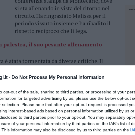
conferenza stampa da Montecarlo, dove
si sta allenando in vista del ritorno nel
circuito. Ha ringraziato Melissa per il
periodo vissuto insieme e ha ribadito il
rispetto reciproco che li lega.
n palestra, il suo pesante allenamento
a è stata tormentata da diverse critiche. Il
ersagliato dagli haters a causa della sua crisi
 l’ex velina è stata attaccata e accusata di
i.it -
Do Not Process My Personal Information
 caso che la relazione sia finita poco dopo i
esto il motivo per cui Berrettini ha accantonato
to opt-out of the sale, sharing to third parties, or processing of your per
formation for targeted advertising by us, please use the below opt-out s
r selection. Please note that after your opt-out request is processed y
eing interest-based ads based on personal information utilized by us or
vissuto
mesi complicati a causa degli
disclosed to third parties prior to your opt-out. You may separately opt-
ornare in campo a breve. Ha escluso la
losure of your personal information by third parties on the IAB’s list of
a annunciato che giocherà il challenger di
. This information may also be disclosed by us to third parties on the
IA
NEC
. Ha svelato di non vedere l’ora di giocare di