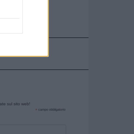
cate sul sito web!
*
campo obbligatorio