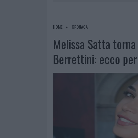
7 AGOSTO 2026
|
CALANGIANUS, DOPO LE POLEMIC
7 AGOSTO 2026
|
OLBIA, DIVIETO DI SOSTA CONT
7 AGOSTO 2026
|
PAUSA CAFFÈ IMPECCABILE: COME 
HOME
CRONACA
7 AGOSTO 2026
|
LE PREVISIONI METEO PER IL WEE
Melissa Satta torna 
Berrettini: ecco pe