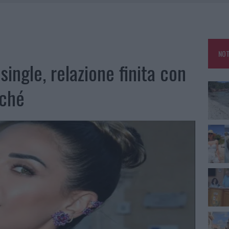
HE IL CENTRO ACCOGLIENZA MINORI CHIUDE
RO SPACCIO E DEGRADO: ESPLODE LA PROTESTA
SCEGLIERE LA SOLUZIONE IDEALE PER LA CASA E L’UFFICIO
NOT
KEND A OLBIA E IN GALLURA
single, relazione finita con
rché