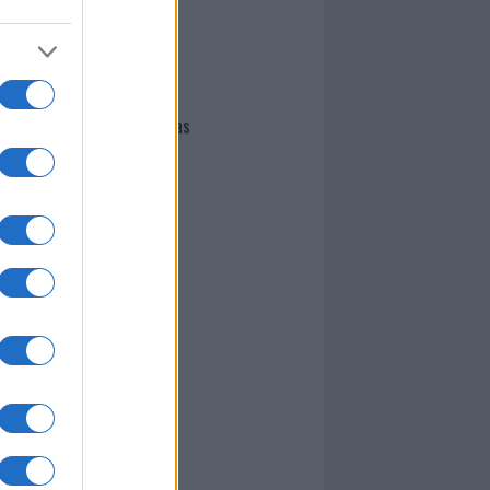
I nostri cari
Giovannimaria Cabras