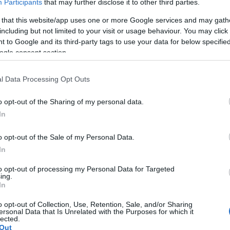
Participants
that may further disclose it to other third parties.
ere in contatto con Sinner, definendolo una
 that this website/app uses one or more Google services and may gath
a della loro amicizia.
including but not limited to your visit or usage behaviour. You may click 
 to Google and its third-party tags to use your data for below specifi
ogle consent section.
l Data Processing Opt Outs
azionali?
o opt-out of the Sharing of my personal data.
 mese
cliccando
qui
In
o opt-out of the Sale of my Personal Data.
In
do nella sezione
Login
dal menù del sito o
to opt-out of processing my Personal Data for Targeted
ing.
In
o opt-out of Collection, Use, Retention, Sale, and/or Sharing
ersonal Data that Is Unrelated with the Purposes for which it
tini
Melissa Satta
Melissa Satta Berrettini
lected.
Out
Single