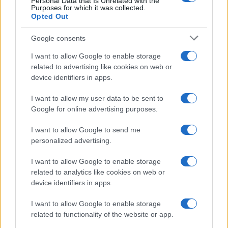
Personal Data that Is Unrelated with the
Purposes for which it was collected.
Opted Out
Martina Agostina Diturco
Google consents
I want to allow Google to enable storage
I nostri cari
related to advertising like cookies on web or
device identifiers in apps.
I want to allow my user data to be sent to
Google for online advertising purposes.
I nostri cari
I want to allow Google to send me
personalized advertising.
I nostri cari
I want to allow Google to enable storage
related to analytics like cookies on web or
device identifiers in apps.
Giovannimaria Cabras
I want to allow Google to enable storage
related to functionality of the website or app.