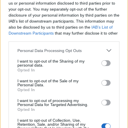
in Europa: classifica dei 5 centri di riferimento
us or personal information disclosed to third parties prior to
your opt-out. You may separately opt-out of the further
pe…
disclosure of your personal information by third parties on the
IAB’s list of downstream participants. This information may
also be disclosed by us to third parties on the
IAB’s List of
Downstream Participants
that may further disclose it to other
third parties.
Please note that this website/app uses one or more Google
Personal Data Processing Opt Outs
services and may gather and store information including but
not limited to your visit or usage behaviour. You may click to
I want to opt-out of the Sharing of my
personal data.
grant or deny consent to Google and its third-party tags to
Opted In
use your data for below specified purposes in below Google
NECROLOGIE
consent section.
I want to opt-out of the Sale of my
Personal Data.
Opted In
Mario Malu
I want to opt-out of processing my
Personal Data for Targeted Advertising.
Opted In
Paolo Pinna
I want to opt-out of Collection, Use,
Retention, Sale, and/or Sharing of my