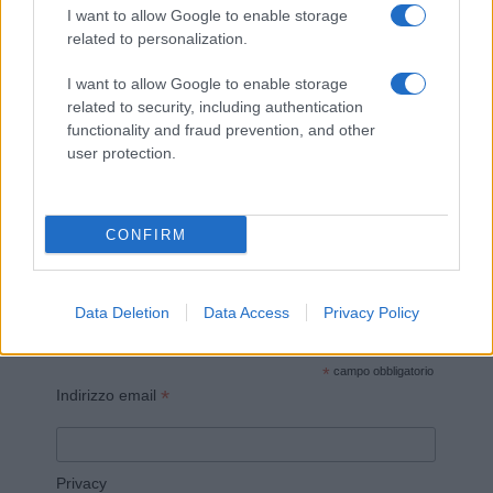
I want to allow Google to enable storage
related to personalization.
I want to allow Google to enable storage
related to security, including authentication
Invia un Comunicato Stampa
|
Pubblicità
|
Segnala
functionality and fraud prevention, and other
user protection.
CONFIRM
Vuoi rimanere sempre aggiornato?
Data Deletion
Data Access
Privacy Policy
Iscriviti alla newsletter di Gallura Oggi e ricevi le nostre
email periodiche contenenti le ultime notizie pubblicate
sul sito web!
*
campo obbligatorio
*
Indirizzo email
Privacy