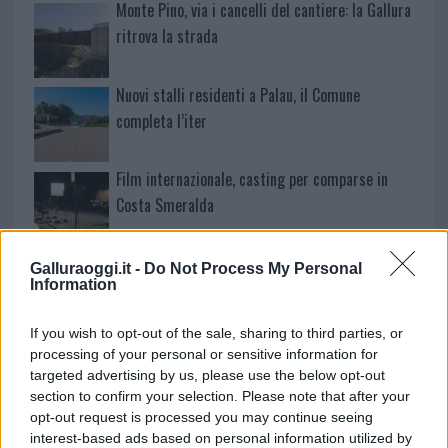
Monte Pino, via i cancelli del cantiere: la Gallura
ritrova la strada
Nuovi stalli residenti a Palau, il Comune
completa l’iter
Film internazionale, casting per comparse in
Costa Smeralda
Porto Rotondo ospita la grande sfida della vela
Galluraoggi.it -
Do Not Process My Personal
Information
nell’estate 2026
If you wish to opt-out of the sale, sharing to third parties, or
Controlli all’aeroporto di Olbia, sequestrati
processing of your personal or sensitive information for
caviale e sabbia rubata
targeted advertising by us, please use the below opt-out
section to confirm your selection. Please note that after your
opt-out request is processed you may continue seeing
Migliori cliniche di estetica medicale avanzata
interest-based ads based on personal information utilized by