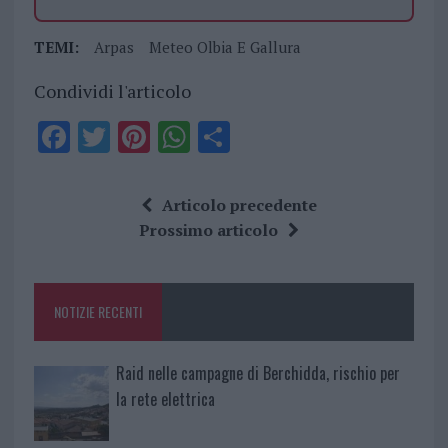
TEMI:
Arpas
Meteo Olbia E Gallura
Condividi l'articolo
F
T
Pi
W
S
a
w
n
h
h
ce
it
te
at
a
Articolo precedente
b
te
re
s
re
Prossimo articolo
o
r
st
A
o
p
NOTIZIE RECENTI
k
p
Raid nelle campagne di Berchidda, rischio per
la rete elettrica