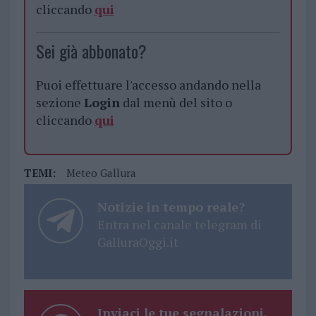
cliccando
qui
Sei già abbonato?
Puoi effettuare l'accesso andando nella
sezione
Login
dal menù del sito o
cliccando
qui
TEMI:
Meteo Gallura
Notizie in tempo reale?
Entra nel canale telegram di
GalluraOggi.it
Inviaci le tue segnalazioni,