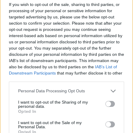
b
te
re
s
re
Prossimo articolo
If you wish to opt-out of the sale, sharing to third parties, or
o
r
st
A
processing of your personal or sensitive information for
targeted advertising by us, please use the below opt-out
o
p
section to confirm your selection. Please note that after your
NOTIZIE RECENTI
k
p
opt-out request is processed you may continue seeing
interest-based ads based on personal information utilized by
us or personal information disclosed to third parties prior to
“Sul filo del discorso”: sold out ad Olbia per il
your opt-out. You may separately opt-out of the further
reading su Atzeni
disclosure of your personal information by third parties on the
IAB’s list of downstream participants. This information may
also be disclosed by us to third parties on the
IAB’s List of
La Maddalena, festa per i 30 anni del Diving
Downstream Participants
that may further disclose it to other
center di Tegge
third parties.
Please note that this website/app uses one or more Google
Personal Data Processing Opt Outs
Esce di strada con l’auto ad Arzachena: ferito il
services and may gather and store information including but
conducente
not limited to your visit or usage behaviour. You may click to
I want to opt-out of the Sharing of my
personal data.
grant or deny consent to Google and its third-party tags to
Opted In
use your data for below specified purposes in below Google
Turiste si perdono a Tavolara: salvate dai vigili
consent section.
I want to opt-out of the Sale of my
del fuoco
Personal Data.
Opted In