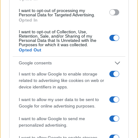
I want to opt-out of processing my
Meteo Olbia 6 agosto, migliora il tempo in
Personal Data for Targeted Advertising.
Gallura
Opted In
I want to opt-out of Collection, Use,
Retention, Sale, and/or Sharing of my
Incidente Olbia, poliziotto in vacanza salva 6
Personal Data that Is Unrelated with the
Purposes for which it was collected.
persone: due bimbi tra i feriti
Opted Out
Google consents
Red Valley Festival, musica no-stop a Olbia fino
alle 5
I want to allow Google to enable storage
related to advertising like cookies on web or
device identifiers in apps.
I want to allow my user data to be sent to
Google for online advertising purposes.
I want to allow Google to send me
personalized advertising.
I want to allow Google to enable storage