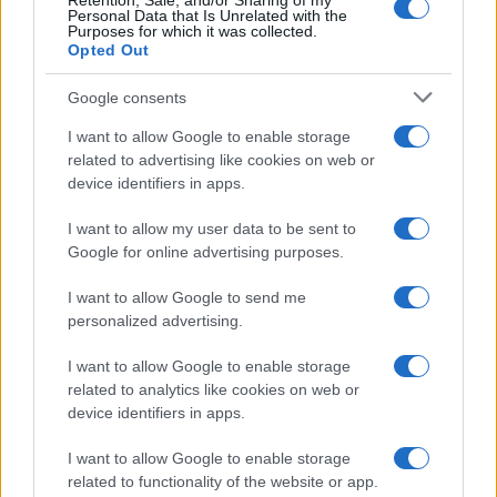
Retention, Sale, and/or Sharing of my
Personal Data that Is Unrelated with the
Gelaterie Porto San Paolo
Gelaterie San Teodoro
Purposes for which it was collected.
Notizie Gallura
Opted Out
Google consents
Inviaci le tue segnalazioni,
i tuoi video e le tue foto
I want to allow Google to enable storage
Su WhatsApp al numero +39
related to advertising like cookies on web or
device identifiers in apps.
345 356 7512
I want to allow my user data to be sent to
Google for online advertising purposes.
Notizie in tempo reale?
I want to allow Google to send me
personalized advertising.
Entra nel canale telegram di
GalluraOggi.it
I want to allow Google to enable storage
related to analytics like cookies on web or
device identifiers in apps.
I want to allow Google to enable storage
Ricevi le nostre ultime news
related to functionality of the website or app.