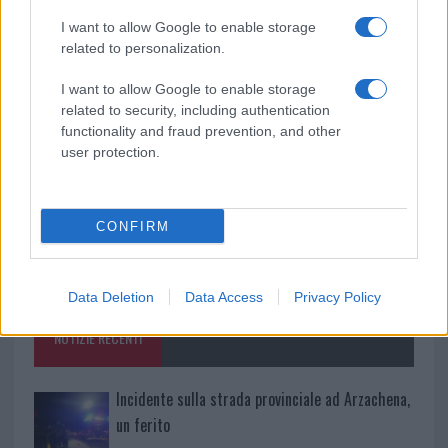
I want to allow Google to enable storage
da
Google News
related to personalization.
I want to allow Google to enable storage
related to security, including authentication
Condividi l'articolo
functionality and fraud prevention, and other
F
T
Pi
W
S
user protection.
a
w
n
h
h
ce
it
te
at
a
CONFIRM
Articolo precedente
b
te
re
s
re
Prossimo articolo
o
r
st
A
Data Deletion
Data Access
Privacy Policy
o
p
NOTIZIE RECENTI
k
p
Incidente sulla strada provinciale ad Arzachena,
un ferito