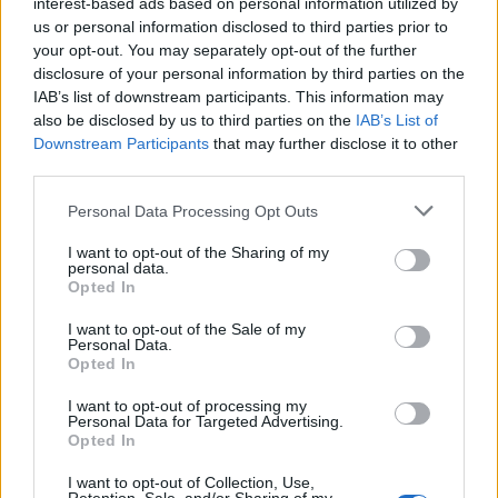
interest-based ads based on personal information utilized by
us or personal information disclosed to third parties prior to
your opt-out. You may separately opt-out of the further
disclosure of your personal information by third parties on the
IAB’s list of downstream participants. This information may
Vuoi rimuovere le pubblicità nazionali?
also be disclosed by us to third parties on the
IAB’s List of
Downstream Participants
that may further disclose it to other
third parties.
Puoi abbonarti a
soli € 1,10 al mese
cliccando
qui
Please note that this website/app uses one or more Google
Personal Data Processing Opt Outs
services and may gather and store information including but
not limited to your visit or usage behaviour. You may click to
I want to opt-out of the Sharing of my
Sei già abbonato?
personal data.
grant or deny consent to Google and its third-party tags to
Opted In
use your data for below specified purposes in below Google
Puoi effettuare l'accesso andando nella
consent section.
I want to opt-out of the Sale of my
Personal Data.
sezione
Login
dal menù del sito o
Opted In
cliccando
qui
I want to opt-out of processing my
Personal Data for Targeted Advertising.
Opted In
TEMI:
Gelaterie Gallura
Gelaterie Golfo Aranci
I want to opt-out of Collection, Use,
Gelaterie La Maddalena
Gelaterie Olbia