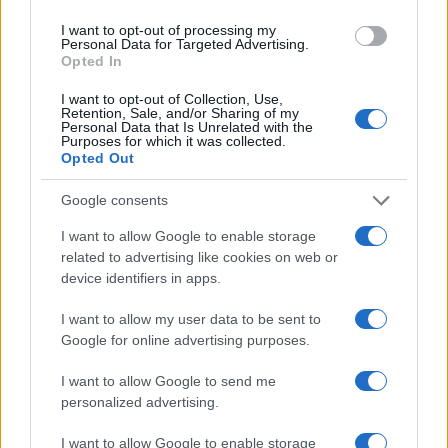
Gallura
I want to opt-out of processing my
Personal Data for Targeted Advertising.
Opted In
Michelle Hunziker in Gallura, bella anche dal
vivo: un amico vip svela come fa
I want to opt-out of Collection, Use,
Retention, Sale, and/or Sharing of my
Personal Data that Is Unrelated with the
Purposes for which it was collected.
Calangianus, dopo le polemiche il centro
Opted Out
accoglienza minori chiude
Google consents
Olbia, divieto di sosta contro spaccio e degrado:
I want to allow Google to enable storage
related to advertising like cookies on web or
esplode la protesta
device identifiers in apps.
I want to allow my user data to be sent to
Google for online advertising purposes.
I want to allow Google to send me
personalized advertising.
I want to allow Google to enable storage