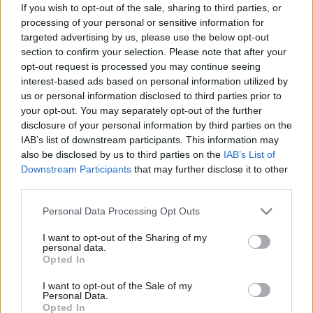
ce
it
te
at
a
Articolo precedente
If you wish to opt-out of the sale, sharing to third parties, or
b
te
re
s
re
Prossimo articolo
processing of your personal or sensitive information for
targeted advertising by us, please use the below opt-out
o
r
st
A
section to confirm your selection. Please note that after your
o
p
opt-out request is processed you may continue seeing
NOTIZIE RECENTI
interest-based ads based on personal information utilized by
k
p
us or personal information disclosed to third parties prior to
your opt-out. You may separately opt-out of the further
Incendio nella notte a Olbia, a fuoco due furgoni
disclosure of your personal information by third parties on the
IAB’s list of downstream participants. This information may
also be disclosed by us to third parties on the
IAB’s List of
Downstream Participants
that may further disclose it to other
A fuoco un deposito con bombole, intervento dei
third parties.
vigili del fuoco a Rudalza
Please note that this website/app uses one or more Google
Personal Data Processing Opt Outs
services and may gather and store information including but
not limited to your visit or usage behaviour. You may click to
I want to opt-out of the Sharing of my
Ristorante distrutto dalle fiamme a La
personal data.
grant or deny consent to Google and its third-party tags to
Maddalena, incendio a Monti d’à rena
Opted In
use your data for below specified purposes in below Google
consent section.
I want to opt-out of the Sale of my
Personal Data.
Le previsioni meteo per il weekend a Olbia e in
Opted In