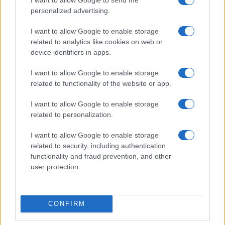
personalized advertising.
Incidente sulla strada provinciale ad Arzachena,
un ferito
I want to allow Google to enable storage
related to analytics like cookies on web or
device identifiers in apps.
Sangue, musica e solidarietà con Avis Olbia al
Delta Center
I want to allow Google to enable storage
related to functionality of the website or app.
Meteo Olbia 9 agosto, temperature in calo
I want to allow Google to enable storage
related to personalization.
I want to allow Google to enable storage
Salmo finisce in ospedale a Catania, ma il tour
related to security, including authentication
va avanti: “Sicilia, ci sono”
functionality and fraud prevention, and other
user protection.
Jovanotti, Gabry Ponte e Alfa: Olbia ombelico del
mondo per una notte
CONFIRM