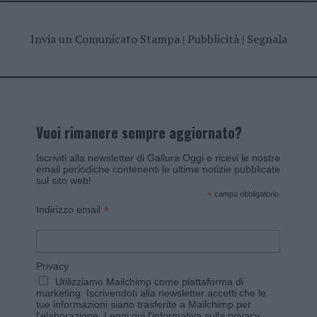
Invia un Comunicato Stampa
|
Pubblicità
|
Segnala
Vuoi rimanere sempre aggiornato?
Iscriviti alla newsletter di Gallura Oggi e ricevi le nostre
email periodiche contenenti le ultime notizie pubblicate
sul sito web!
*
campo obbligatorio
*
Indirizzo email
Privacy
Utilizziamo Mailchimp come piattaforma di
marketing. Iscrivendoti alla newsletter accetti che le
tue informazioni siano trasferite a Mailchimp per
l'elaborazione.
Leggi qui l'informativa sulla privacy