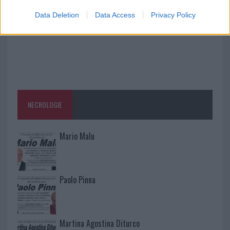
Data Deletion
Data Access
Privacy Policy
NECROLOGIE
Mario Malu
Paolo Pinna
Martina Agostina Diturco