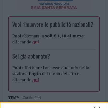
Vuoi rimuovere le pubblicità nazionali?
Puoi abbonarti a
soli € 1,10 al mese
cliccando
qui
Sei già abbonato?
Puoi effettuare l'accesso andando nella
sezione
Login
dal menù del sito o
cliccando
qui
TEMI:
Carabinieri