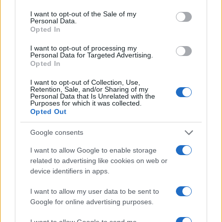
use your data for below specified purposes in below Google
consent section.
Condividi l'articolo
I want to opt-out of the Sale of my
Personal Data.
Opted In
F
T
Pi
W
S
a
w
n
h
h
I want to opt-out of processing my
Personal Data for Targeted Advertising.
ce
it
te
at
a
Opted In
Articolo precedente
b
te
re
s
re
Prossimo articolo
I want to opt-out of Collection, Use,
Retention, Sale, and/or Sharing of my
o
r
st
A
Personal Data that Is Unrelated with the
Purposes for which it was collected.
o
p
Opted Out
NOTIZIE RECENTI
k
p
Google consents
I want to allow Google to enable storage
Tre milioni di euro dalla Provincia Gallura per
related to advertising like cookies on web or
nuove aule nelle scuole di Olbia
device identifiers in apps.
I want to allow my user data to be sent to
Incidente sulla provinciale 125, paura tra Olbia e
Google for online advertising purposes.
Arzachena
I want to allow Google to send me