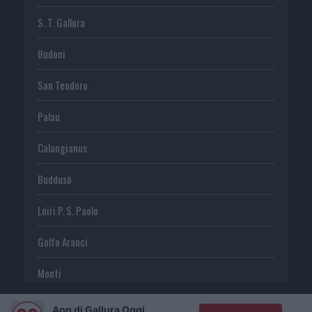
S. T. Gallura
Budoni
San Teodoro
Palau
Calangianus
Buddusò
Loiri P. S. Paolo
Golfo Aranci
Monti
Telti
App di Gallura Oggi