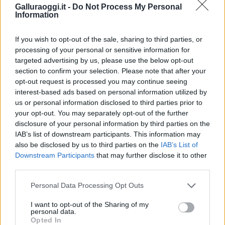
Notizie in tempo reale?
Galluraoggi.it -
Do Not Process My Personal
Entra nel canale telegram di
Information
GalluraOggi.it
If you wish to opt-out of the sale, sharing to third parties, or
processing of your personal or sensitive information for
targeted advertising by us, please use the below opt-out
section to confirm your selection. Please note that after your
Inviaci le tue segnalazioni,
opt-out request is processed you may continue seeing
i tuoi video e le tue foto
interest-based ads based on personal information utilized by
Su WhatsApp al numero +39
us or personal information disclosed to third parties prior to
your opt-out. You may separately opt-out of the further
345 356 7512
disclosure of your personal information by third parties on the
IAB’s list of downstream participants. This information may
also be disclosed by us to third parties on the
IAB’s List of
Downstream Participants
that may further disclose it to other
third parties.
Ricevi le nostre ultime news
Please note that this website/app uses one or more Google
Personal Data Processing Opt Outs
services and may gather and store information including but
da
Google News
not limited to your visit or usage behaviour. You may click to
I want to opt-out of the Sharing of my
personal data.
grant or deny consent to Google and its third-party tags to
Opted In