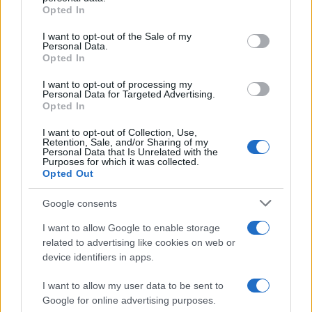
da
Google News
grant or deny consent to Google and its third-party tags to
Opted In
use your data for below specified purposes in below Google
consent section.
I want to opt-out of the Sale of my
Personal Data.
Condividi l'articolo
Opted In
F
T
Pi
W
S
I want to opt-out of processing my
Personal Data for Targeted Advertising.
a
w
n
h
h
Opted In
ce
it
te
at
a
Articolo precedente
I want to opt-out of Collection, Use,
Retention, Sale, and/or Sharing of my
b
te
re
s
re
Prossimo articolo
Personal Data that Is Unrelated with the
Purposes for which it was collected.
o
r
st
A
Opted Out
o
p
Google consents
NOTIZIE RECENTI
k
p
I want to allow Google to enable storage
related to advertising like cookies on web or
Le previsioni meteo per il weekend a Olbia e in
device identifiers in apps.
Gallura
I want to allow my user data to be sent to
Google for online advertising purposes.
Michelle Hunziker in Gallura, bella anche dal