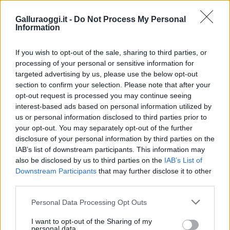
Minorenni Olbia
Rapina Olbia
Galluraoggi.it -
Do Not Process My Personal
Inviaci le tue segnalazioni,
Information
i tuoi video e le tue foto
Su WhatsApp al numero +39
If you wish to opt-out of the sale, sharing to third parties, or
processing of your personal or sensitive information for
345 356 7512
targeted advertising by us, please use the below opt-out
section to confirm your selection. Please note that after your
opt-out request is processed you may continue seeing
interest-based ads based on personal information utilized by
Notizie in tempo reale?
us or personal information disclosed to third parties prior to
your opt-out. You may separately opt-out of the further
Entra nel canale telegram di
disclosure of your personal information by third parties on the
GalluraOggi.it
IAB’s list of downstream participants. This information may
also be disclosed by us to third parties on the
IAB’s List of
Downstream Participants
that may further disclose it to other
third parties.
Please note that this website/app uses one or more Google
Ricevi le nostre ultime news
Personal Data Processing Opt Outs
services and may gather and store information including but
not limited to your visit or usage behaviour. You may click to
I want to opt-out of the Sharing of my
personal data.