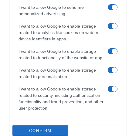
vivo: un amico vip svela come fa
I want to allow Google to send me
personalized advertising.
Calangianus, dopo le polemiche il centro
I want to allow Google to enable storage
accoglienza minori chiude
related to analytics like cookies on web or
device identifiers in apps.
Olbia, divieto di sosta contro spaccio e degrado:
I want to allow Google to enable storage
esplode la protesta
related to functionality of the website or app.
I want to allow Google to enable storage
Pausa caffè impeccabile: come scegliere la
related to personalization.
soluzione ideale per la casa e l’ufficio
I want to allow Google to enable storage
related to security, including authentication
Monte Pino, la fine di un lungo dolore: storia e
functionality and fraud prevention, and other
user protection.
rinascita della strada che segnò la Gallura
Raid nelle campagne di Berchidda, rischio per
CONFIRM
la rete elettrica