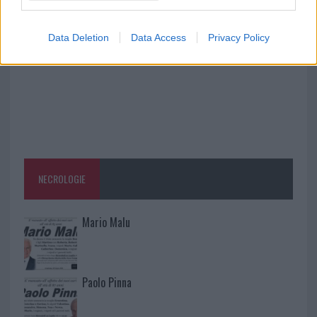
Data Deletion
Data Access
Privacy Policy
NECROLOGIE
Mario Malu
Paolo Pinna