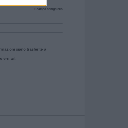
cate sul sito web!
*
campo obbligatorio
rmazioni siano trasferite a
e e-mail.