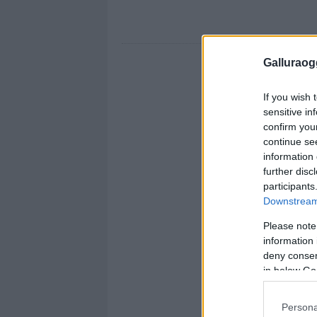
Galluraogg
If you wish 
sensitive in
confirm you
continue se
information 
further disc
participants
Downstream 
Please note
information 
deny consent
in below Go
Persona