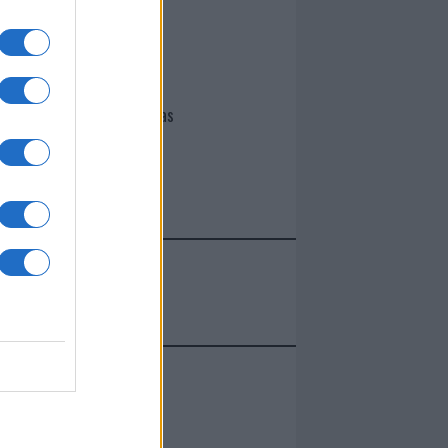
I nostri cari
Giovannimaria Cabras