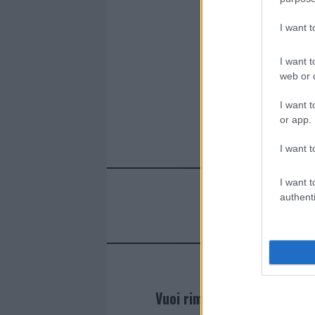
I want 
I want t
web or d
I want t
or app.
I want t
I want t
authenti
Vuoi rimanere sempre agg