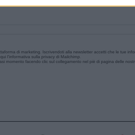
ggi e ricevi le nostre email periodiche contenenti le ultime notizie pubbli
aforma di marketing. Iscrivendoti alla newsletter accetti che le tue info
qui l'informativa sulla privacy di Mailchimp
.
siasi momento facendo clic sul collegamento nel piè di pagina delle nostr