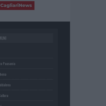
MUNI
io Pausania
chena
ddalena
Gallura