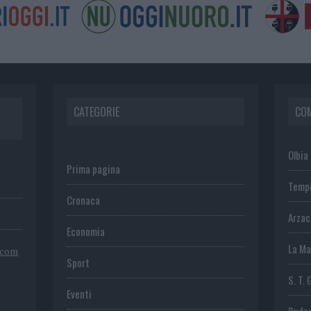
CATEGORIE
CO
Olbia
Prima pagina
Temp
Cronaca
Arza
Economia
La Ma
.com
Sport
S. T. 
Eventi