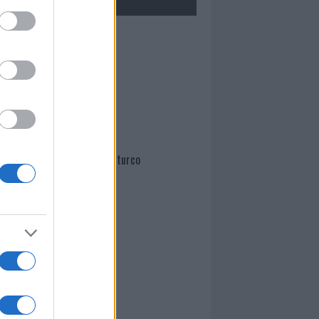
Mario Malu
Paolo Pinna
Martina Agostina Diturco
I nostri cari
I nostri cari