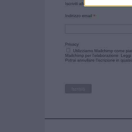
Iscriviti alla newsletter di Gallura O
*
Indirizzo email
Privacy
Utilizziamo Mailchimp come piatt
Mailchimp per l'elaborazione.
Leggi 
Potrai annullare l'iscrizione in qual