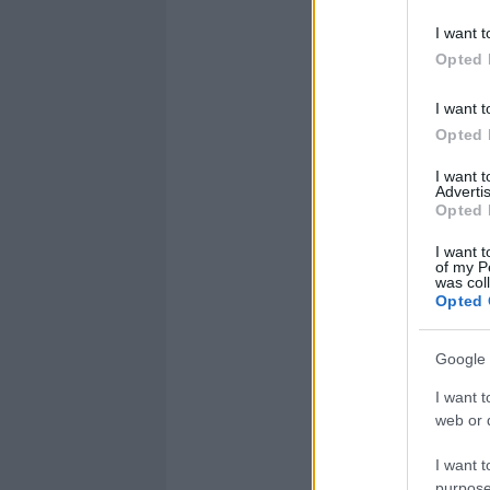
I want t
Opted 
I want t
Opted 
I want 
Advertis
Opted 
I want t
of my P
was col
Opted 
Google 
I want t
web or d
I want t
purpose