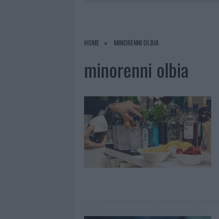
6 AGOSTO 2026
|
AGGIUS CONQUIST
6 AGOSTO 2026
|
CALANGIANUS, ALLARME SUL CENT
6 AGOSTO 2026
|
GALLURA, FINTI CLIENTI SVUOTA
HOME
MINORENNI OLBIA
6 AGOSTO 2026
|
METEO OLBIA 7 AGOSTO, SOLE 
minorenni olbia