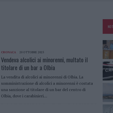
A LA CLASSIFICA DELLE METE PIÙ AMATE DELL’ESTATE 2026
RO ACCOGLIENZA MINORI, ALBIERI: “EPISODI GRAVISSIMI”
NO LE SUITE: FURTO DA 50MILA NEL RESORT
E CALDO TORNANO PROTAGONISTI
NOT
CRONACA
20 OTTOBRE 2025
Vendeva alcolici ai minorenni, multato il
titolare di un bar a Olbia
La vendita di alcolici ai minorenni di Olbia. La
somministrazione di alcolici a minorenni è costata
una sanzione al titolare di un bar del centro di
Olbia, dove i carabinieri…