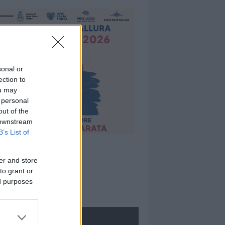
sonal or
ection to
ou may
 personal
out of the
 downstream
B’s List of
er and store
to grant or
ed purposes
ROLOGIE