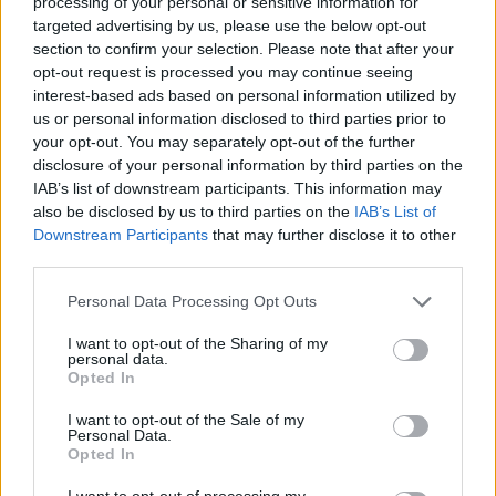
processing of your personal or sensitive information for
Gallura, finti clienti svuotano le suite: furto da
targeted advertising by us, please use the below opt-out
50mila nel resort
section to confirm your selection. Please note that after your
opt-out request is processed you may continue seeing
interest-based ads based on personal information utilized by
Meteo Olbia 7 agosto, sole e caldo tornano
us or personal information disclosed to third parties prior to
protagonisti
your opt-out. You may separately opt-out of the further
disclosure of your personal information by third parties on the
IAB’s list of downstream participants. This information may
Test tunnel Olbia: rampe chiuse ancora fino a
also be disclosed by us to third parties on the
IAB’s List of
fine agosto
Downstream Participants
that may further disclose it to other
third parties.
Please note that this website/app uses one or more Google
Personal Data Processing Opt Outs
services and may gather and store information including but
not limited to your visit or usage behaviour. You may click to
I want to opt-out of the Sharing of my
personal data.
grant or deny consent to Google and its third-party tags to
Opted In
use your data for below specified purposes in below Google
consent section.
I want to opt-out of the Sale of my
Personal Data.
Opted In
I want to opt-out of processing my