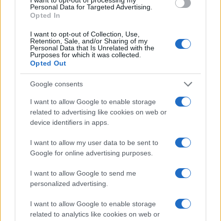
NECROLOGIE
Personal Data for Targeted Advertising.
Opted In
Mario Malu
I want to opt-out of Collection, Use,
Retention, Sale, and/or Sharing of my
Personal Data that Is Unrelated with the
Purposes for which it was collected.
Opted Out
Paolo Pinna
Google consents
I want to allow Google to enable storage
related to advertising like cookies on web or
Martina Agostina Diturco
device identifiers in apps.
I want to allow my user data to be sent to
Google for online advertising purposes.
I nostri cari
I want to allow Google to send me
personalized advertising.
I nostri cari
I want to allow Google to enable storage
related to analytics like cookies on web or