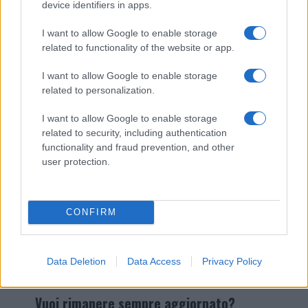
device identifiers in apps.
I nostri cari
I want to allow Google to enable storage
related to functionality of the website or app.
I want to allow Google to enable storage
Giovannimaria Cabras
related to personalization.
I want to allow Google to enable storage
related to security, including authentication
functionality and fraud prevention, and other
user protection.
Invia un Comunicato Stampa
|
Pubblicità
|
Segnala
CONFIRM
Data Deletion
Data Access
Privacy Policy
Vuoi rimanere sempre aggiornato?