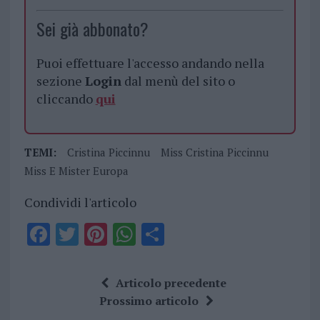
Sei già abbonato?
Puoi effettuare l'accesso andando nella
sezione
Login
dal menù del sito o
cliccando
qui
TEMI:
Cristina Piccinnu
Miss Cristina Piccinnu
Miss E Mister Europa
Condividi l'articolo
F
T
Pi
W
S
a
w
n
h
h
ce
it
te
at
a
Articolo precedente
b
te
re
s
re
Prossimo articolo