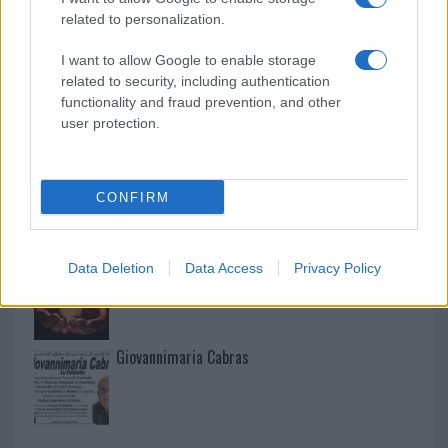
Martina Agostina Diturco
related to personalization.
I want to allow Google to enable storage
related to security, including authentication
I nostri cari
functionality and fraud prevention, and other
user protection.
I nostri cari
CONFIRM
Data Deletion
Data Access
Privacy Policy
I nostri cari
Giovannimaria Cabras