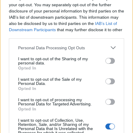
l’inaugurazione
your opt-out. You may separately opt-out of the further
disclosure of your personal information by third parties on the
IAB’s list of downstream participants. This information may
Andrea Mura conquista Palau: grande
also be disclosed by us to third parties on the
IAB’s List of
partecipazione per il suo racconto
Downstream Participants
that may further disclose it to other
third parties.
Calangianus, allarme sul centro accoglienza
Please note that this website/app uses one or more Google
Personal Data Processing Opt Outs
minori, Albieri: “Episodi gravissimi”
services and may gather and store information including but
not limited to your visit or usage behaviour. You may click to
I want to opt-out of the Sharing of my
personal data.
grant or deny consent to Google and its third-party tags to
Gallura, finti clienti svuotano le suite: furto da
Opted In
use your data for below specified purposes in below Google
50mila nel resort
consent section.
I want to opt-out of the Sale of my
Personal Data.
Opted In
Meteo Olbia 7 agosto, sole e caldo tornano
I want to opt-out of processing my
protagonisti
Personal Data for Targeted Advertising.
Opted In
Test tunnel Olbia: rampe chiuse ancora fino a
I want to opt-out of Collection, Use,
Retention, Sale, and/or Sharing of my
fine agosto
Personal Data that Is Unrelated with the
Purposes for which it was collected.