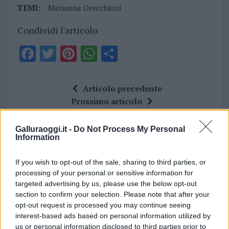
TEMI:
Marianna Orecchioni
Condividi l'articolo
F
T
Pi
W
S
a
w
n
h
h
ce
it
te
at
a
Articolo precedente
b
te
re
s
re
Prossimo articolo
o
r
st
A
o
p
Galluraoggi.it -
Do Not Process My Personal
Information
NOTIZIE RECENTI
k
p
If you wish to opt-out of the sale, sharing to third parties, or
Migliori cliniche di estetica medicale avanzata
processing of your personal or sensitive information for
targeted advertising by us, please use the below opt-out
in Europa: classifica dei 5 centri di riferimento
section to confirm your selection. Please note that after your
pe…
opt-out request is processed you may continue seeing
Incendi, a San Pasquale arriva il Campo Base:
interest-based ads based on personal information utilized by
us or personal information disclosed to third parties prior to