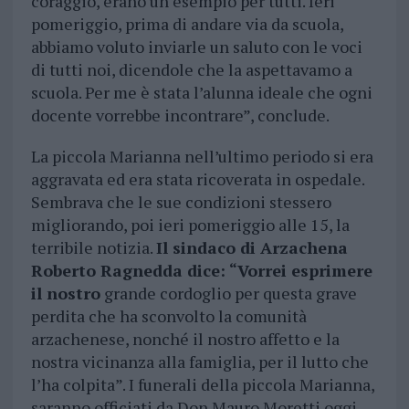
coraggio, erano un esempio per tutti. Ieri
pomeriggio, prima di andare via da scuola,
abbiamo voluto inviarle un saluto con le voci
di tutti noi, dicendole che la aspettavamo a
scuola. Per me è stata l’alunna ideale che ogni
docente vorrebbe incontrare”, conclude.
La piccola Marianna nell’ultimo periodo si era
aggravata ed era stata ricoverata in ospedale.
Sembrava che le sue condizioni stessero
migliorando, poi ieri pomeriggio alle 15, la
terribile notizia.
Il sindaco di Arzachena
Roberto Ragnedda dice: “Vorrei esprimere
il nostro
grande cordoglio per questa grave
perdita che ha sconvolto la comunità
arzachenese, nonché il nostro affetto e la
nostra vicinanza alla famiglia, per il lutto che
l’ha colpita”. I funerali della piccola Marianna,
saranno officiati da Don Mauro Moretti oggi