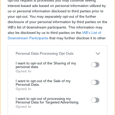
opt-out request is processed you may continue seeing
Ricevi le nostre ultime news
interest-based ads based on personal information utilized by
us or personal information disclosed to third parties prior to
your opt-out. You may separately opt-out of the further
da
Google News
disclosure of your personal information by third parties on the
IAB’s list of downstream participants. This information may
also be disclosed by us to third parties on the
IAB’s List of
Downstream Participants
that may further disclose it to other
Condividi l'articolo
third parties.
F
T
Pi
W
S
Please note that this website/app uses one or more Google
Personal Data Processing Opt Outs
a
w
n
h
h
services and may gather and store information including but
not limited to your visit or usage behaviour. You may click to
I want to opt-out of the Sharing of my
ce
it
te
at
a
personal data.
Articolo precedente
grant or deny consent to Google and its third-party tags to
Opted In
b
te
re
s
re
use your data for below specified purposes in below Google
Prossimo articolo
consent section.
I want to opt-out of the Sale of my
o
r
st
A
Personal Data.
Opted In
o
p
NOTIZIE RECENTI
k
p
I want to opt-out of processing my
Personal Data for Targeted Advertising.
Opted In
Le previsioni meteo per il weekend a Olbia e in