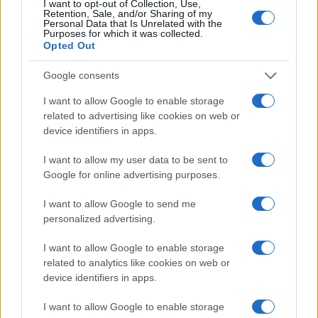
I want to opt-out of Collection, Use,
Gallura
Retention, Sale, and/or Sharing of my
Personal Data that Is Unrelated with the
Purposes for which it was collected.
Opted Out
Michelle Hunziker in Gallura, bella anche dal
vivo: un amico vip svela come fa
Google consents
I want to allow Google to enable storage
Calangianus, dopo le polemiche il centro
related to advertising like cookies on web or
accoglienza minori chiude
device identifiers in apps.
I want to allow my user data to be sent to
Olbia, divieto di sosta contro spaccio e degrado:
Google for online advertising purposes.
esplode la protesta
I want to allow Google to send me
personalized advertising.
Pausa caffè impeccabile: come scegliere la
I want to allow Google to enable storage
soluzione ideale per la casa e l’ufficio
related to analytics like cookies on web or
device identifiers in apps.
Monte Pino, la fine di un lungo dolore: storia e
I want to allow Google to enable storage
rinascita della strada che segnò la Gallura