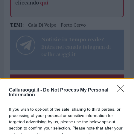
cliccando
qui
TEMI:
Cala Di Volpe
Porto Cervo
Notizie in tempo reale?
Entra nel canale telegram di
GalluraOggi.it
Inviaci le tue segnalazioni,
Galluraoggi.it -
Do Not Process My Personal
i tuoi video e le tue foto
Information
Su WhatsApp al numero +39
345 356 7512
If you wish to opt-out of the sale, sharing to third parties, or
processing of your personal or sensitive information for
targeted advertising by us, please use the below opt-out
section to confirm your selection. Please note that after your