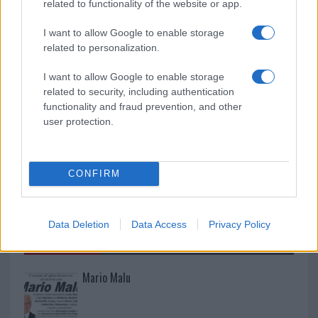
related to functionality of the website or app.
Raid nelle campagne di Berchidda, rischio per
I want to allow Google to enable storage
related to personalization.
la rete elettrica
I want to allow Google to enable storage
related to security, including authentication
functionality and fraud prevention, and other
user protection.
CONFIRM
Data Deletion
Data Access
Privacy Policy
NECROLOGIE
Mario Malu