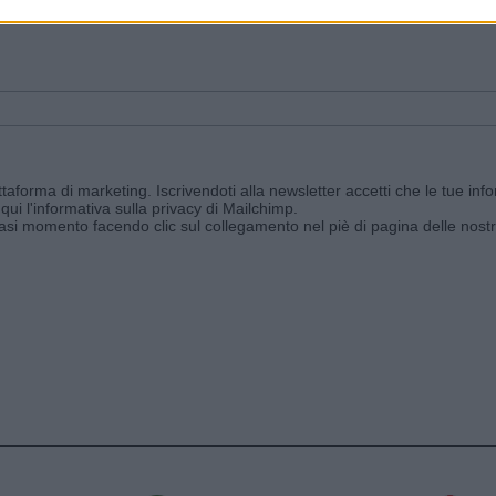
ggi e ricevi le nostre email periodiche contenenti le ultime notizie pubbli
aforma di marketing. Iscrivendoti alla newsletter accetti che le tue info
qui l'informativa sulla privacy di Mailchimp
.
siasi momento facendo clic sul collegamento nel piè di pagina delle nostr