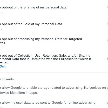
o opt-out of the Sharing of my personal data.
In
o opt-out of the Sale of my Personal Data.
dente
Prossimo articolo
In
to opt-out of processing my Personal Data for Targeted
ing.
In
o opt-out of Collection, Use, Retention, Sale, and/or Sharing
ersonal Data that Is Unrelated with the Purposes for which it
lected.
Out
consents
o allow Google to enable storage related to advertising like cookies on
evice identifiers in apps.
o allow my user data to be sent to Google for online advertising
s.