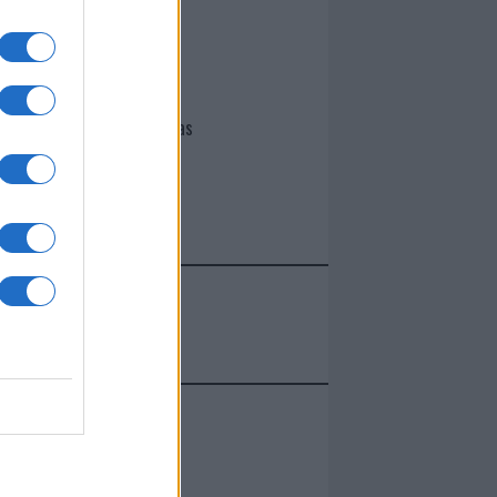
I nostri cari
Giovannimaria Cabras