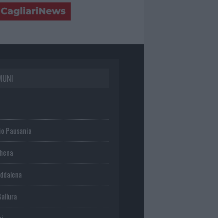
MUNI
io Pausania
chena
ddalena
Gallura