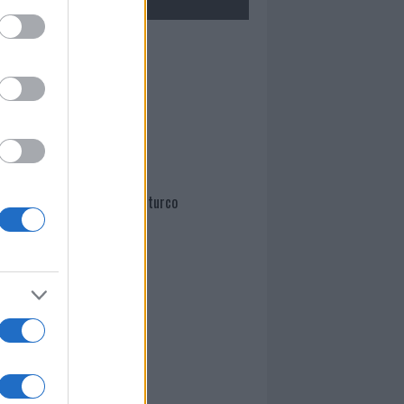
Mario Malu
Paolo Pinna
Martina Agostina Diturco
I nostri cari
I nostri cari