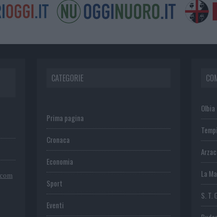
CATEGORIE
CO
Olbia
Prima pagina
Temp
Cronaca
Arza
Economia
La Ma
.com
Sport
S. T. 
Eventi