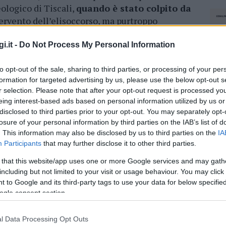
eologico di Tiscali,
quando è stato colpito da
tervento dell’elisoccorso, ma purtroppo
d è morto sul posto prima dell’arrivo dei
i.it -
Do Not Process My Personal Information
to opt-out of the sale, sharing to third parties, or processing of your per
azionali?
formation for targeted advertising by us, please use the below opt-out s
r selection. Please note that after your opt-out request is processed y
eing interest-based ads based on personal information utilized by us or
 mese
cliccando
qui
disclosed to third parties prior to your opt-out. You may separately opt-
losure of your personal information by third parties on the IAB’s list of
. This information may also be disclosed by us to third parties on the
IA
Participants
that may further disclose it to other third parties.
do nella sezione
Login
dal menù del sito o
 that this website/app uses one or more Google services and may gath
including but not limited to your visit or usage behaviour. You may click 
 to Google and its third-party tags to use your data for below specifi
ogle consent section.
l Data Processing Opt Outs
NEC