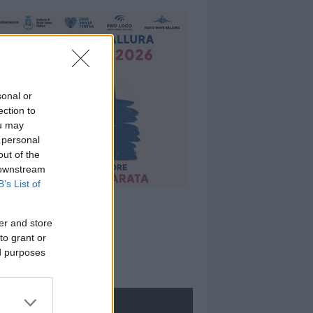
sonal or
ection to
ou may
 personal
out of the
 downstream
B’s List of
er and store
to grant or
ed purposes
ROLOGIE