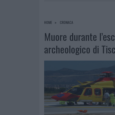
6 AGOSTO 2026
|
NUOVI POSTI AUTO IN VIA LA M
6 AGOSTO 2026
|
GALLURA, FINTI CLIENTI SVUOTA
6 AGOSTO 2026
|
METEO OLBIA 7 AGOSTO, SOLE 
HOME
CRONACA
6 AGOSTO 2026
|
TEST TUNNEL OLBIA: RAMPE CHI
Muore durante l’esc
archeologico di Tisc