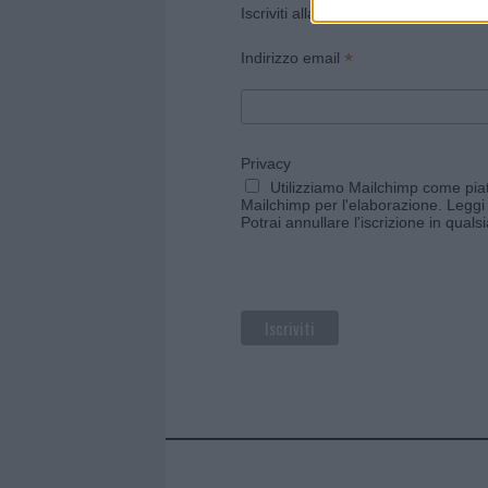
Iscriviti alla newsletter di Gallura O
*
Indirizzo email
Privacy
Utilizziamo Mailchimp come piatt
Mailchimp per l'elaborazione.
Leggi 
Potrai annullare l'iscrizione in qual