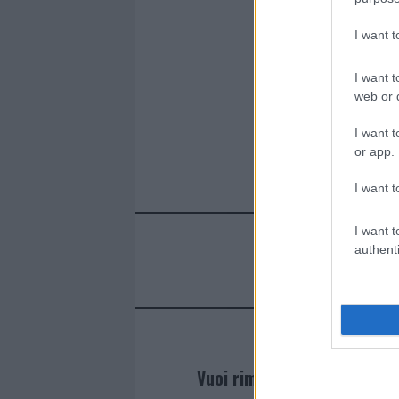
I want 
I want t
web or d
I want t
or app.
I want t
I want t
authenti
Vuoi rimanere sempre agg