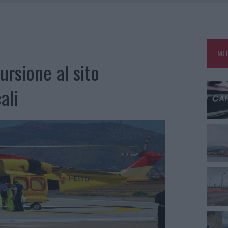
ARMORA, PARCHEGGIO PROVVISORIO A LA MADDALENA
NO LE SUITE: FURTO DA 50MILA NEL RESORT
E CALDO TORNANO PROTAGONISTI
NOT
USE ANCORA FINO A FINE AGOSTO
ursione al sito
ali