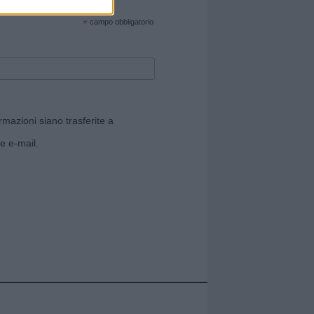
cate sul sito web!
*
campo obbligatorio
rmazioni siano trasferite a
e e-mail.