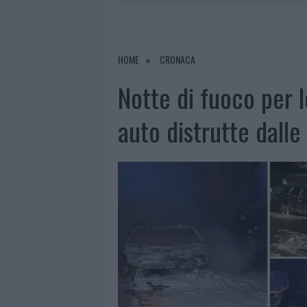
6 AGOSTO 2026
|
METEO OLBIA 7 AGOSTO, SOLE 
6 AGOSTO 2026
|
INCENDI, A SAN PASQUALE ARRIV
6 AGOSTO 2026
|
ANDREA MURA CONQUISTA PALAU
HOME
CRONACA
6 AGOSTO 2026
|
CALANGIANUS, ALLARME SUL CENT
Notte di fuoco per l
auto distrutte dall