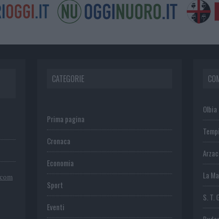
CATEGORIE
CO
Olbia
Prima pagina
Temp
Cronaca
Arza
Economia
La Ma
.com
Sport
S. T. 
Eventi