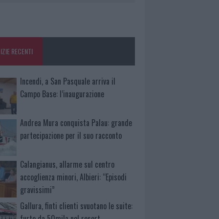
IZIE RECENTI
Incendi, a San Pasquale arriva il
Campo Base: l’inaugurazione
Andrea Mura conquista Palau: grande
partecipazione per il suo racconto
Calangianus, allarme sul centro
accoglienza minori, Albieri: “Episodi
gravissimi”
Gallura, finti clienti svuotano le suite:
furto da 50mila nel resort