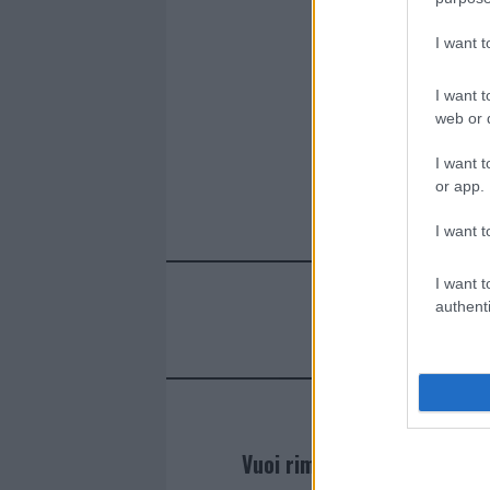
k
p
I want 
I want t
web or d
I want t
or app.
I want t
I want t
authenti
Vuoi rimanere sempre agg