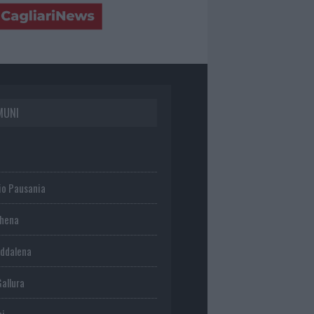
MUNI
io Pausania
chena
ddalena
Gallura