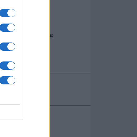
I nostri cari
Giovannimaria Cabras