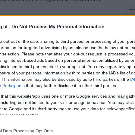
a, tre moto distrutte dalle fiamme
i.it -
Do Not Process My Personal Information
o sono dovuti correre in
via Mosca
perché
to opt-out of the sale, sharing to third parties, or processing of your per
la strada. la notte di fuco era già impegnativa
formation for targeted advertising by us, please use the below opt-out s
i vigili del fuoco hanno dovuto fare solo pochi
r selection. Please note that after your opt-out request is processed y
ado
. Lì c’erano altre due auto in fiamme. Il
eing interest-based ads based on personal information utilized by us or
tte è di cinque mezzi divorati dalle fiamme. Una
disclosed to third parties prior to your opt-out. You may separately opt-
losure of your personal information by third parties on the IAB’s list of
ospettito anche i carabinieri di Olbia, che
. This information may also be disclosed by us to third parties on the
IA
Participants
that may further disclose it to other third parties.
 that this website/app uses one or more Google services and may gath
azionali?
including but not limited to your visit or usage behaviour. You may click 
 to Google and its third-party tags to use your data for below specifi
 mese
cliccando
qui
ogle consent section.
l Data Processing Opt Outs
NEC