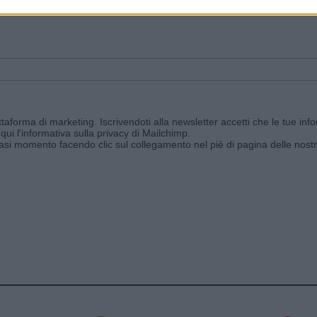
ggi e ricevi le nostre email periodiche contenenti le ultime notizie pubbli
aforma di marketing. Iscrivendoti alla newsletter accetti che le tue info
qui l'informativa sulla privacy di Mailchimp
.
siasi momento facendo clic sul collegamento nel piè di pagina delle nostr