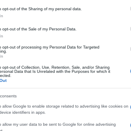
o opt-out of the Sharing of my personal data.
do nella sezione
Login
dal menù del sito o
In
o opt-out of the Sale of my Personal Data.
In
a
Incendi Olbia
Incendio Auto Olbia
Notizie Olbia
to opt-out of processing my Personal Data for Targeted
bia
ing.
In
o opt-out of Collection, Use, Retention, Sale, and/or Sharing
ersonal Data that Is Unrelated with the Purposes for which it
lected.
Out
dente
Prossimo articolo
consents
o allow Google to enable storage related to advertising like cookies on
evice identifiers in apps.
o allow my user data to be sent to Google for online advertising
s.