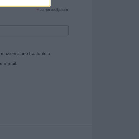
cate sul sito web!
*
campo obbligatorio
rmazioni siano trasferite a
e e-mail.