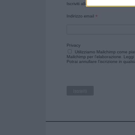
Iscriviti alla newsletter di Gallura O
*
Indirizzo email
Privacy
Utilizziamo Mailchimp come piatt
Mailchimp per l'elaborazione.
Leggi 
Potrai annullare l'iscrizione in qual