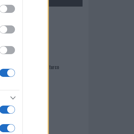
Mario Malu
Paolo Pinna
Martina Agostina Diturco
I nostri cari
I nostri cari