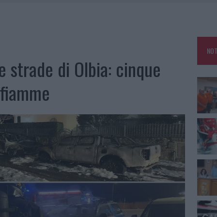
E CALDO TORNANO PROTAGONISTI
A IL CAMPO BASE: L’INAUGURAZIONE
: GRANDE PARTECIPAZIONE PER IL SUO RACCONTO
NOT
RO ACCOGLIENZA MINORI, ALBIERI: “EPISODI GRAVISSIMI”
e strade di Olbia: cinque
e fiamme