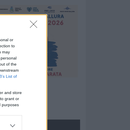
sonal or
ection to
ou may
 personal
out of the
 downstream
B’s List of
er and store
to grant or
ed purposes
ROLOGIE