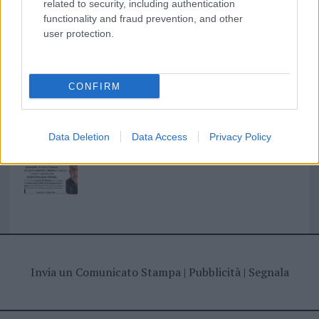
related to security, including authentication
functionality and fraud prevention, and other
I nostri cari
user protection.
I nostri cari
CONFIRM
Data Deletion
Data Access
Privacy Policy
Giovannimaria Cabras
Invia un Comunicato Stampa
|
Pubblicità
|
Segnala