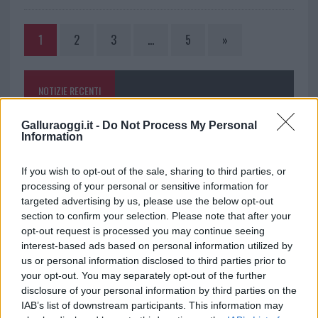
1
2
3
…
5
»
NOTIZIE RECENTI
Galluraoggi.it -
Do Not Process My Personal
Incendio nella notte a Olbia, a fuoco due furgoni
Information
If you wish to opt-out of the sale, sharing to third parties, or
processing of your personal or sensitive information for
A fuoco un deposito con bombole, intervento dei
targeted advertising by us, please use the below opt-out
vigili del fuoco a Rudalza
section to confirm your selection. Please note that after your
opt-out request is processed you may continue seeing
interest-based ads based on personal information utilized by
Ristorante distrutto dalle fiamme a La
us or personal information disclosed to third parties prior to
Maddalena, incendio a Monti d’à rena
your opt-out. You may separately opt-out of the further
disclosure of your personal information by third parties on the
IAB’s list of downstream participants. This information may
Le previsioni meteo per il weekend a Olbia e in