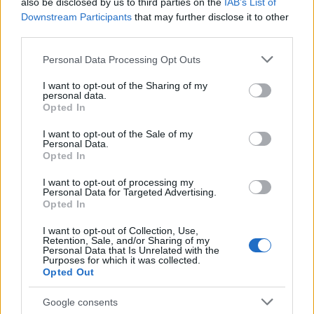
also be disclosed by us to third parties on the
IAB’s List of
Gallura
Downstream Participants
that may further disclose it to other
third parties.
Michelle Hunziker in Gallura, bella anche dal
Please note that this website/app uses one or more Google
Personal Data Processing Opt Outs
services and may gather and store information including but
vivo: un amico vip svela come fa
not limited to your visit or usage behaviour. You may click to
I want to opt-out of the Sharing of my
personal data.
grant or deny consent to Google and its third-party tags to
Opted In
Calangianus, dopo le polemiche il centro
use your data for below specified purposes in below Google
consent section.
accoglienza minori chiude
I want to opt-out of the Sale of my
Personal Data.
Opted In
Olbia, divieto di sosta contro spaccio e degrado:
I want to opt-out of processing my
esplode la protesta
Personal Data for Targeted Advertising.
Opted In
I want to opt-out of Collection, Use,
Retention, Sale, and/or Sharing of my
Personal Data that Is Unrelated with the
Purposes for which it was collected.
Opted Out
Google consents