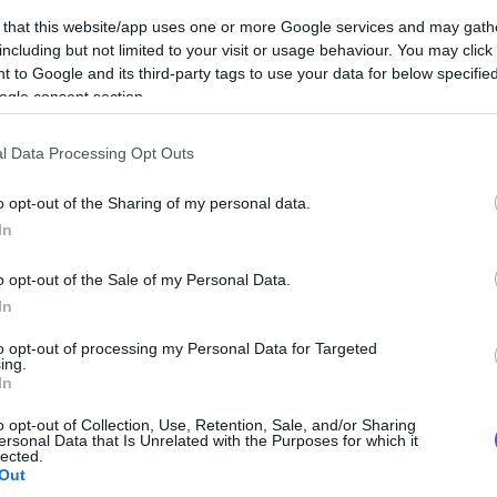
 esistenti, in caso di progetto e di modifica,
 that this website/app uses one or more Google services and may gath
ere portato in superficie sopra la famosa linea”.
including but not limited to your visit or usage behaviour. You may click 
 to Google and its third-party tags to use your data for below specifi
ogle consent section.
l Data Processing Opt Outs
azionali?
o opt-out of the Sharing of my personal data.
 mese
cliccando
qui
In
o opt-out of the Sale of my Personal Data.
In
do nella sezione
Login
dal menù del sito o
to opt-out of processing my Personal Data for Targeted
ing.
In
o opt-out of Collection, Use, Retention, Sale, and/or Sharing
ersonal Data that Is Unrelated with the Purposes for which it
lected.
Rischio Idrogeologico Olbia
Variante Pai Olbia
Out