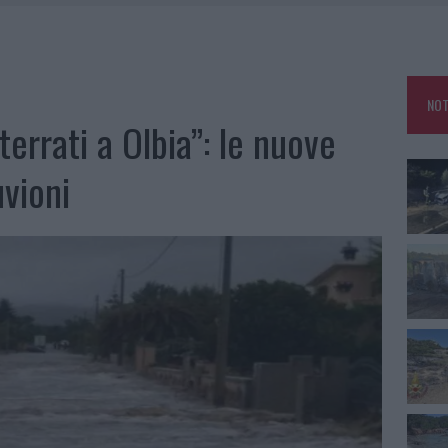
IAMME A LA MADDALENA, INCENDIO A MONTI D’À RENA
KEND A OLBIA E IN GALLURA
 BELLA ANCHE DAL VIVO: UN AMICO VIP SVELA COME FA
NOT
 A FUOCO DUE FURGONI
terrati a Olbia”: le nuove
uvioni