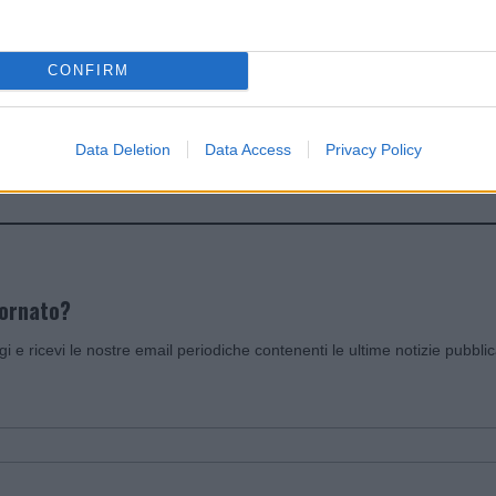
dente
Prossimo articolo
CONFIRM
Data Deletion
Data Access
Privacy Policy
Invia un Comunicato Stampa
|
Pubblicità
|
Segnala
iornato?
ggi e ricevi le nostre email periodiche contenenti le ultime notizie pubbli