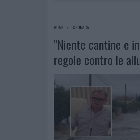
8 AGOSTO 2026
|
RISTORANTE DISTRUTTO DALLE F
7 AGOSTO 2026
|
LE PREVISIONI METEO PER IL WEE
7 AGOSTO 2026
|
MICHELLE HUNZIKER IN GALLURA,
HOME
CRONACA
8 AGOSTO 2026
|
INCENDIO NELLA NOTTE A OLBIA,
”Niente cantine e in
regole contro le all