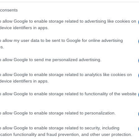
lazioni, i tuoi video e le tue foto
consents
ro +39 345 356 7512
o allow Google to enable storage related to advertising like cookies on
evice identifiers in apps.
o allow my user data to be sent to Google for online advertising
eale?
s.
gram di GalluraOggi.it
to allow Google to send me personalized advertising.
o allow Google to enable storage related to analytics like cookies on
evice identifiers in apps.
ime news da
Google News
o allow Google to enable storage related to functionality of the website
o allow Google to enable storage related to personalization.
o allow Google to enable storage related to security, including
cation functionality and fraud prevention, and other user protection.