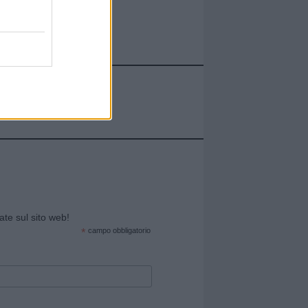
cate sul sito web!
*
campo obbligatorio