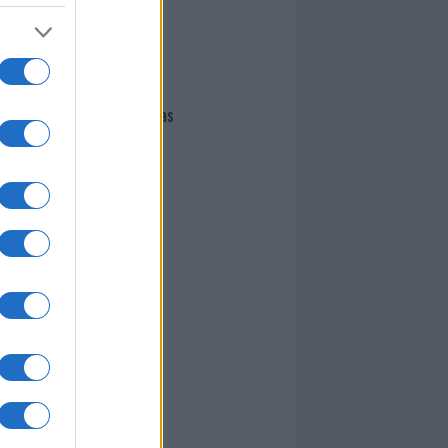
I nostri cari
Giovannimaria Cabras