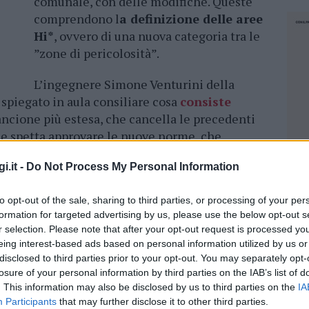
comunale, con delle modifiche. Queste
comprendono l
a definizione delle aree
Hi*
, ovvero di una nuova categoria tra le
”zone di pericolosità”.
L’ingegnere Simone Venturini della
 spiegato in aula consiliare cosa
consiste
rancione più estesa, che cancella le precedenti
ne spetta approvare le nuove norme, che
he a chi costruisce casa a Olbia
in quelle
i.it -
Do Not Process My Personal Information
sitoria che sulle hi* che dovrà essere recepita
elle nuove indicazioni ai cittadini. In queste
to opt-out of the sale, sharing to third parties, or processing of your per
ti, anche se il rischio è minimo.
formation for targeted advertising by us, please use the below opt-out s
r selection. Please note that after your opt-out request is processed y
tro cubo ai nostri cittadini, certa è una cosa:
eing interest-based ads based on personal information utilized by us or
faranno più a Olbia –
ha detto il sindaco
disclosed to third parties prior to your opt-out. You may separately opt-
 dire che dovranno perdere metri cubi, i
losure of your personal information by third parties on the IAB’s list of
 dover edificare perché sono proprietari di
. This information may also be disclosed by us to third parties on the
IA
Participants
that may further disclose it to other third parties.
NEC
le, in zone dove c’è un certo rischio di