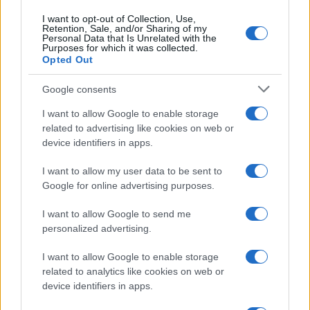
I want to opt-out of Collection, Use,
Retention, Sale, and/or Sharing of my
Personal Data that Is Unrelated with the
Purposes for which it was collected.
Opted Out
Google consents
I want to allow Google to enable storage
related to advertising like cookies on web or
device identifiers in apps.
Vuoi rimuovere le pubblicità nazionali?
I want to allow my user data to be sent to
Google for online advertising purposes.
Puoi abbonarti a
soli € 1,10 al mese
I want to allow Google to send me
cliccando
qui
personalized advertising.
Sei già abbonato?
I want to allow Google to enable storage
related to analytics like cookies on web or
device identifiers in apps.
Puoi effettuare l'accesso andando nella