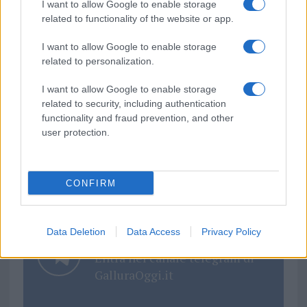
sezione
Login
dal menù del sito o
I want to allow Google to enable storage
cliccando
qui
related to functionality of the website or app.
I want to allow Google to enable storage
related to personalization.
TEMI:
Festival Del Cinema Di Tavolara
Notizie Tavolara
I want to allow Google to enable storage
related to security, including authentication
functionality and fraud prevention, and other
Inviaci le tue segnalazioni,
user protection.
i tuoi video e le tue foto
Su WhatsApp al numero +39
345 356 7512
CONFIRM
Data Deletion
Data Access
Privacy Policy
Notizie in tempo reale?
Entra nel canale telegram di
GalluraOggi.it