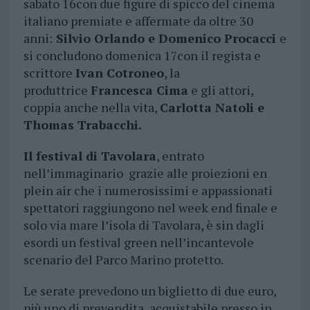
sabato 16con due figure di spicco del cinema
italiano premiate e affermate da oltre 30
anni:
Silvio Orlando e Domenico Procacci
e
si concludono domenica 17con il regista e
scrittore
Ivan Cotroneo
, la
produttrice
Francesca Cima
e gli attori,
coppia anche nella vita,
Carlotta Natoli e
Thomas Trabacchi.
Il festival di Tavolara
, entrato
nell’immaginario grazie alle proiezioni en
plein air che i numerosissimi e appassionati
spettatori raggiungono nel week end finale e
solo via mare l’isola di Tavolara, è sin dagli
esordi un festival green nell’incantevole
scenario del Parco Marino protetto.
Le serate prevedono un biglietto di due euro,
più uno di prevendita, acquistabile presso in