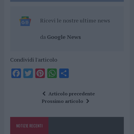
Ricevi le nostre ultime news
da
Google News
Condividi l'articolo
F
T
Pi
W
S
a
w
n
h
h
ce
it
te
at
a
Articolo precedente
b
te
re
s
re
Prossimo articolo
o
r
st
A
o
p
NOTIZIE RECENTI
k
p