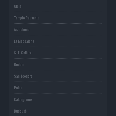
Olbia
Tempio Pausania
Arzachena
La Maddalena
S. T. Gallura
Budoni
San Teodoro
Palau
Calangianus
Buddusò