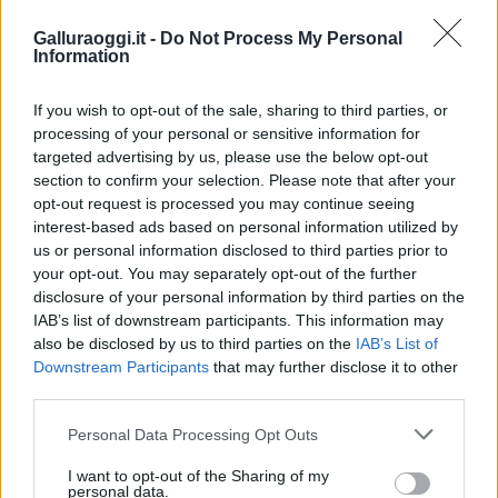
Coronavirus Sardegna
Galluraoggi.it -
Do Not Process My Personal
Notizie in tempo reale?
Information
Entra nel canale telegram di
GalluraOggi.it
If you wish to opt-out of the sale, sharing to third parties, or
processing of your personal or sensitive information for
targeted advertising by us, please use the below opt-out
section to confirm your selection. Please note that after your
opt-out request is processed you may continue seeing
Inviaci le tue segnalazioni,
interest-based ads based on personal information utilized by
i tuoi video e le tue foto
us or personal information disclosed to third parties prior to
Su WhatsApp al numero +39
your opt-out. You may separately opt-out of the further
disclosure of your personal information by third parties on the
345 356 7512
IAB’s list of downstream participants. This information may
also be disclosed by us to third parties on the
IAB’s List of
Downstream Participants
that may further disclose it to other
third parties.
Ricevi le nostre ultime news
Please note that this website/app uses one or more Google
Personal Data Processing Opt Outs
services and may gather and store information including but
not limited to your visit or usage behaviour. You may click to
I want to opt-out of the Sharing of my
da
Google News
personal data.