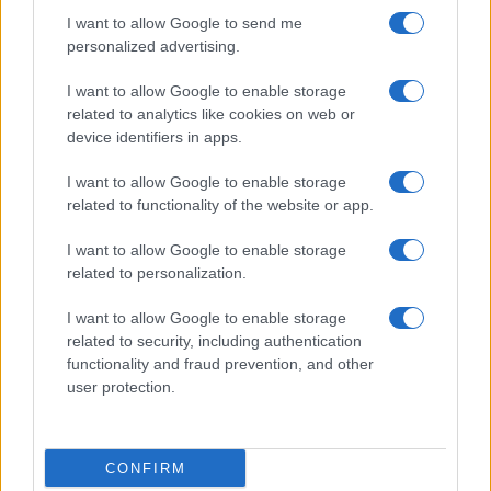
vigili del fuoco a Rudalza
I want to allow Google to send me
personalized advertising.
Ristorante distrutto dalle fiamme a La
I want to allow Google to enable storage
Maddalena, incendio a Monti d’à rena
related to analytics like cookies on web or
device identifiers in apps.
Le previsioni meteo per il weekend a Olbia e in
I want to allow Google to enable storage
Gallura
related to functionality of the website or app.
I want to allow Google to enable storage
Michelle Hunziker in Gallura, bella anche dal
related to personalization.
vivo: un amico vip svela come fa
I want to allow Google to enable storage
related to security, including authentication
Calangianus, dopo le polemiche il centro
functionality and fraud prevention, and other
accoglienza minori chiude
user protection.
Olbia, divieto di sosta contro spaccio e degrado:
CONFIRM
esplode la protesta