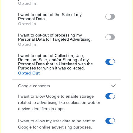
grant or deny consent to Google and its third-party tags to
Opted In
use your data for below specified purposes in below Google
consent section.
I want to opt-out of the Sale of my
Personal Data.
Condividi l'articolo
Opted In
F
T
Pi
W
S
I want to opt-out of processing my
Personal Data for Targeted Advertising.
a
w
n
h
h
Opted In
ce
it
te
at
a
Articolo precedente
I want to opt-out of Collection, Use,
b
te
re
s
re
Retention, Sale, and/or Sharing of my
Prossimo articolo
Personal Data that Is Unrelated with the
Purposes for which it was collected.
o
r
st
A
Opted Out
o
p
Google consents
NOTIZIE RECENTI
k
p
I want to allow Google to enable storage
related to advertising like cookies on web or
Incendio nella notte a Olbia, a fuoco due furgoni
device identifiers in apps.
I want to allow my user data to be sent to
Google for online advertising purposes.
A fuoco un deposito con bombole, intervento dei