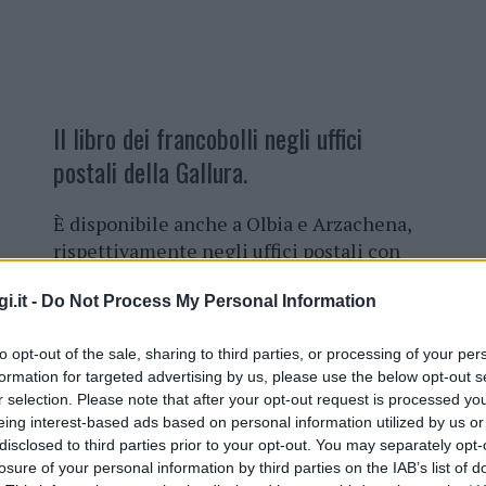
Il libro dei francobolli negli uffici
postali della Gallura.
È disponibile anche a Olbia e Arzachena,
rispettivamente negli uffici postali con
sportello filatelico di via Acquedotto e
i.it -
Do Not Process My Personal Information
viale Costa Smeralda, “
Il Libro dei
Francobolli 2021
”, la nuova raccolta di
to opt-out of the sale, sharing to third parties, or processing of your per
carte-valori postali emesse l’anno scorso
formation for targeted advertising by us, please use the below opt-out s
dal Ministero dello Sviluppo Economico,
r selection. Please note that after your opt-out request is processed y
con relativi annulli del giorno di
eing interest-based ads based on personal information utilized by us or
emissione e con un
testo che spiega il
disclosed to third parties prior to your opt-out. You may separately opt-
issioni
.
losure of your personal information by third parties on the IAB’s list of