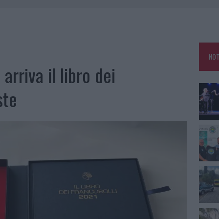
GOSTO, MIGLIORA IL TEMPO IN GALLURA
 OUT AD OLBIA PER IL READING SU ATZENI
NNI DEL DIVING CENTER DI TEGGE
NOT
 ARZACHENA: FERITO IL CONDUCENTE
rriva il libro dei
ste