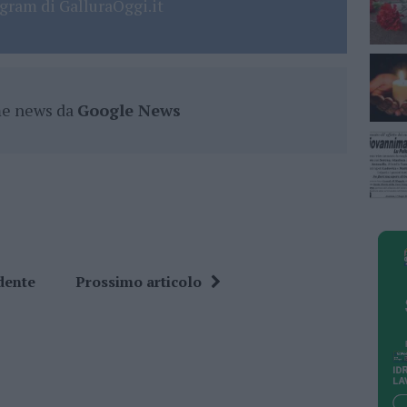
gram di GalluraOggi.it
ime news da
Google News
dente
Prossimo articolo