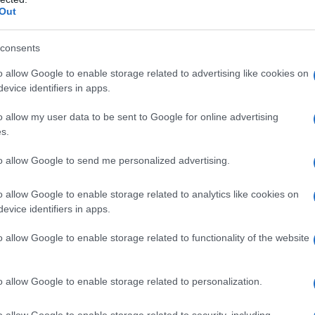
Out
cati a Giulietta Masina, Nino Manfredi, Gigi
encer; o quelli della serie “il senso civico”
e, alla sostenibilità ambientale, a Medici Senza
consents
iana Donne Medico; i
francobolli della serie
o allow Google to enable storage related to advertising like cookies on
; le “eccellenze del sistema produttivo ed
evice identifiers in apps.
Gucci e Moto Guzzi, oltre a quelli consueti
o allow my user data to be sent to Google for online advertising
l campionato di calcio di serie A e al Santo
s.
to allow Google to send me personalized advertising.
o allow Google to enable storage related to analytics like cookies on
evice identifiers in apps.
o allow Google to enable storage related to functionality of the website
o allow Google to enable storage related to personalization.
azionali?
o allow Google to enable storage related to security, including