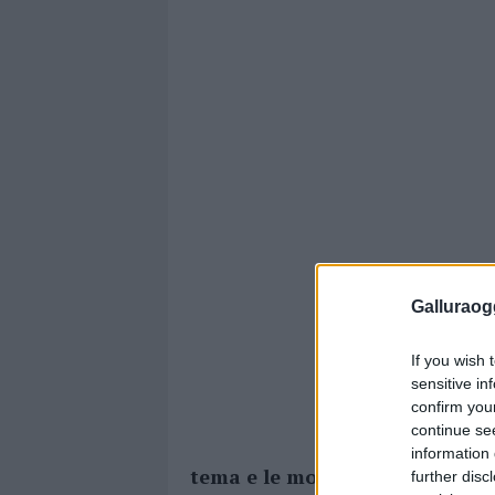
Galluraogg
If you wish 
sensitive in
confirm you
continue se
information 
tema e le motivazioni delle em
further disc