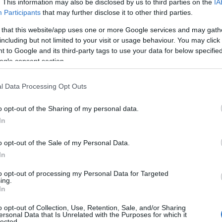
. This information may also be disclosed by us to third parties on the
IA
tti gli
uffici postali con sportello filatelico
,
Participants
that may further disclose it to other third parties.
rritorio nazionale e online sul sito
 that this website/app uses one or more Google services and may gath
accolta dei francobolli emessi in 365 giorni, ma è
including but not limited to your visit or usage behaviour. You may click 
 attraverso i francobolli stessi che celebrano
 to Google and its third-party tags to use your data for below specifi
ogle consent section.
 il sistema produttivo, che tutti insieme
me un’
affascinante storia di eccellenza
.
l Data Processing Opt Outs
esso nel 2021, e in particolare due che hanno
o opt-out of the Sharing of my personal data.
 i commemorativi è di grande rilievo, infatti,
In
Nobel per la letteratura
Grazia Deledda
,
300.000 esemplari nel 150° anniversario della
o opt-out of the Sale of my Personal Data.
patrimonio naturale e paesaggistico”, il bollo che
In
l piccolo centro abitato e del porto di La
scorso in 200.000 esemplari.
to opt-out of processing my Personal Data for Targeted
ing.
In
ila esemplari, all’interno del Libro dei
 per le emissioni che hanno
riscosso grande
o opt-out of Collection, Use, Retention, Sale, and/or Sharing
ersonal Data that Is Unrelated with the Purposes for which it
ome ad esempio i francobolli della serie “le
lected.