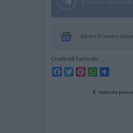
Entra nel canale tele
Ricevi le nostre ult
Condividi l'articolo
F
T
Pi
W
S
a
w
n
h
h
ce
it
te
at
a
Articolo prece
b
te
re
s
re
o
r
st
A
o
p
k
p