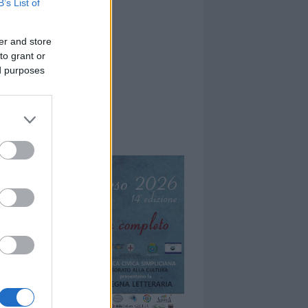
B’s List of
er and store
to grant or
ed purposes