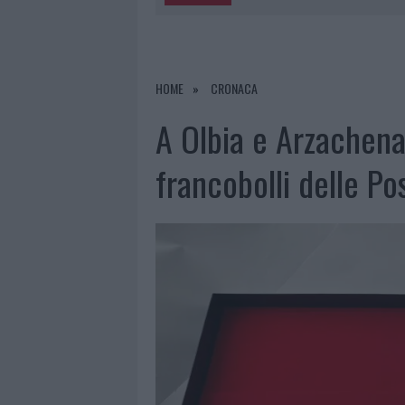
5 AGOSTO 2026
|
METEO OLBIA 6 A
5 AGOSTO 2026
|
“SUL FILO DEL DISCORSO”: SOLD
5 AGOSTO 2026
|
LA MADDALENA, FESTA PER I 30 A
HOME
CRONACA
5 AGOSTO 2026
|
ESCE DI STRADA CON L’AUTO AD
A Olbia e Arzachena a
francobolli delle Po