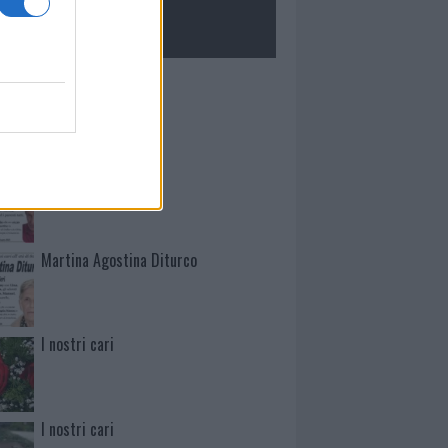
ROLOGIE
Mario Malu
Paolo Pinna
Martina Agostina Diturco
I nostri cari
I nostri cari