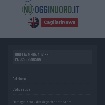
DIRETTA MEDIA ADV SRL
P.I. 02839380306
Chi siamo
Codice etico
Immagini stock di
it.depositphotos.com