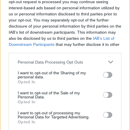
opt-out request is processed you may continue seeing
interest-based ads based on personal information utilized by
Ricevi le nostre ultime news
us or personal information disclosed to third parties prior to
your opt-out. You may separately opt-out of the further
da
Google News
disclosure of your personal information by third parties on the
IAB’s list of downstream participants. This information may
also be disclosed by us to third parties on the
IAB’s List of
Downstream Participants
that may further disclose it to other
Condividi l'articolo
third parties.
F
T
Pi
W
S
Please note that this website/app uses one or more Google
Personal Data Processing Opt Outs
services and may gather and store information including but
a
w
n
h
h
not limited to your visit or usage behaviour. You may click to
I want to opt-out of the Sharing of my
ce
it
te
at
a
personal data.
grant or deny consent to Google and its third-party tags to
Articolo precedente
Opted In
use your data for below specified purposes in below Google
b
te
re
s
re
Prossimo articolo
consent section.
I want to opt-out of the Sale of my
o
r
st
A
Personal Data.
Opted In
o
p
NOTIZIE RECENTI
I want to opt-out of processing my
k
p
Personal Data for Targeted Advertising.
Opted In
Auto finisce contro un muretto, un ferito ad