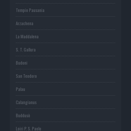
Tempio Pausania
Arzachena
La Maddalena
S. T. Gallura
Budoni
San Teodoro
Palau
Calangianus
Buddusò
Loiri P. S. Paolo