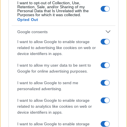
I want to opt-out of Collection, Use,
Arzachena
Retention, Sale, and/or Sharing of my
Personal Data that Is Unrelated with the
Purposes for which it was collected.
Opted Out
Incidente a Baia Sardinia, scontro tra auto e
moto: un ferito
Google consents
I want to allow Google to enable storage
Olbia, le previsioni meteo per lunedì 10 agosto
related to advertising like cookies on web or
device identifiers in apps.
2026
I want to allow my user data to be sent to
Le ultime offerte di lavoro a Olbia e in Gallura
Google for online advertising purposes.
I want to allow Google to send me
personalized advertising.
Cumuli di rifiuti a Santa Teresa Gallura, la
I want to allow Google to enable storage
segnalazione dei residenti
related to analytics like cookies on web or
device identifiers in apps.
Incendi in Gallura, devastati un chiosco e due
I want to allow Google to enable storage