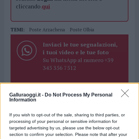
cliccando
qui
TEMI:
Poste Arzachena
Poste Olbia
Inviaci le tue segnalazioni,
i tuoi video e le tue foto
Su WhatsApp al numero +39
345 356 7512
Galluraoggi.it -
Do Not Process My Personal
Notizie in tempo reale?
Information
Entra nel canale telegram di
GalluraOggi.it
If you wish to opt-out of the sale, sharing to third parties, or
processing of your personal or sensitive information for
targeted advertising by us, please use the below opt-out
section to confirm your selection. Please note that after your