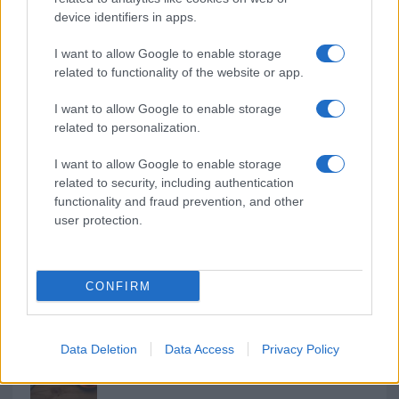
b
te
re
s
re
device identifiers in apps.
o
r
st
A
o
p
I want to allow Google to enable storage
NOTIZIE RECENTI
related to functionality of the website or app.
k
p
I want to allow Google to enable storage
Michelle Hunziker in Gallura, bella anche dal
related to personalization.
vivo: un amico vip svela come fa
I want to allow Google to enable storage
related to security, including authentication
Calangianus, dopo le polemiche il centro
functionality and fraud prevention, and other
user protection.
accoglienza minori chiude
Olbia, divieto di sosta contro spaccio e degrado:
CONFIRM
esplode la protesta
Pausa caffè impeccabile: come scegliere la
Data Deletion
Data Access
Privacy Policy
soluzione ideale per la casa e l’ufficio