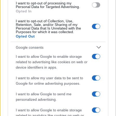
Notizie in tempo reale?
I want to opt-out of processing my
Personal Data for Targeted Advertising.
Entra nel canale telegram di
Opted In
GalluraOggi.it
I want to opt-out of Collection, Use,
Retention, Sale, and/or Sharing of my
Personal Data that Is Unrelated with the
Purposes for which it was collected.
Opted Out
Ricevi le nostre ultime news
Google consents
I want to allow Google to enable storage
da
Google News
related to advertising like cookies on web or
device identifiers in apps.
I want to allow my user data to be sent to
Condividi l'articolo
Google for online advertising purposes.
F
T
Pi
W
S
I want to allow Google to send me
a
w
n
h
h
personalized advertising.
ce
it
te
at
a
Articolo precedente
I want to allow Google to enable storage
Prossimo articolo
related to analytics like cookies on web or