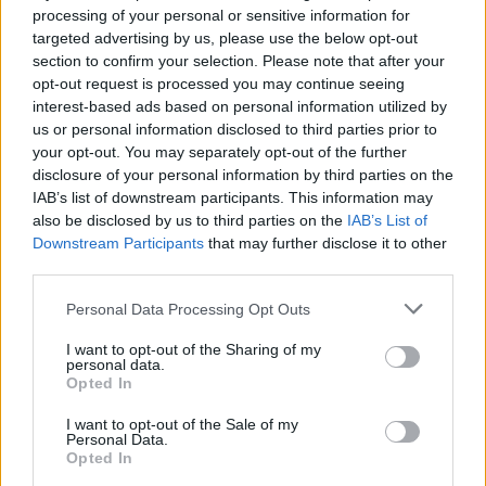
processing of your personal or sensitive information for
targeted advertising by us, please use the below opt-out
section to confirm your selection. Please note that after your
opt-out request is processed you may continue seeing
interest-based ads based on personal information utilized by
us or personal information disclosed to third parties prior to
your opt-out. You may separately opt-out of the further
disclosure of your personal information by third parties on the
IAB’s list of downstream participants. This information may
TEMI:
Incidente Olbia
Incidente Sardegna
also be disclosed by us to third parties on the
IAB’s List of
Incidente Via Lombardia
Notizie Olbia
Downstream Participants
that may further disclose it to other
Olbia Notizie
third parties.
Please note that this website/app uses one or more Google
Inviaci le tue segnalazioni,
Personal Data Processing Opt Outs
services and may gather and store information including but
i tuoi video e le tue foto
not limited to your visit or usage behaviour. You may click to
I want to opt-out of the Sharing of my
Su WhatsApp al numero +39
personal data.
grant or deny consent to Google and its third-party tags to
Opted In
345 356 7512
use your data for below specified purposes in below Google
consent section.
I want to opt-out of the Sale of my
Personal Data.
Opted In