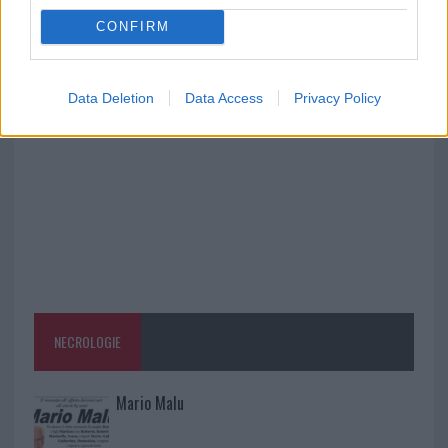
rinascita della strada che segnò la Gallura
CONFIRM
Raid nelle campagne di Berchidda, rischio per
la rete elettrica
Data Deletion
Data Access
Privacy Policy
NECROLOGIE
Mario Malu