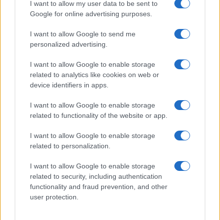
I want to allow my user data to be sent to
Gallura
Google for online advertising purposes.
I want to allow Google to send me
Michelle Hunziker in Gallura, bella anche dal
personalized advertising.
vivo: un amico vip svela come fa
I want to allow Google to enable storage
related to analytics like cookies on web or
Calangianus, dopo le polemiche il centro
device identifiers in apps.
accoglienza minori chiude
I want to allow Google to enable storage
related to functionality of the website or app.
Olbia, divieto di sosta contro spaccio e degrado:
I want to allow Google to enable storage
esplode la protesta
related to personalization.
Pausa caffè impeccabile: come scegliere la
I want to allow Google to enable storage
related to security, including authentication
soluzione ideale per la casa e l’ufficio
functionality and fraud prevention, and other
user protection.
Monte Pino, la fine di un lungo dolore: storia e