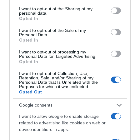
services and may gather and store information including but
not limited to your visit or usage behaviour. You may click to
I want to opt-out of the Sharing of my
Ricevi le nostre ultime news
personal data.
grant or deny consent to Google and its third-party tags to
Opted In
use your data for below specified purposes in below Google
da
Google News
consent section.
I want to opt-out of the Sale of my
Personal Data.
Opted In
Condividi l'articolo
I want to opt-out of processing my
Personal Data for Targeted Advertising.
Opted In
F
T
Pi
W
S
a
w
n
h
h
I want to opt-out of Collection, Use,
Retention, Sale, and/or Sharing of my
Personal Data that Is Unrelated with the
ce
it
te
at
a
Purposes for which it was collected.
Articolo precedente
Opted Out
b
te
re
s
re
Prossimo articolo
o
r
st
A
Google consents
o
p
I want to allow Google to enable storage
NOTIZIE RECENTI
k
p
related to advertising like cookies on web or
device identifiers in apps.
Le previsioni meteo per il weekend a Olbia e in