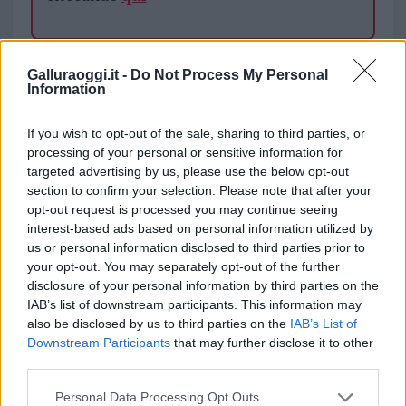
TEMI:
Cane Bruciato Olbia
Cane Ucciso Olbia
Galluraoggi.it -
Do Not Process My Personal
Maltrattamento Animali Olbia
Information
Inviaci le tue segnalazioni,
If you wish to opt-out of the sale, sharing to third parties, or
i tuoi video e le tue foto
processing of your personal or sensitive information for
targeted advertising by us, please use the below opt-out
Su WhatsApp al numero +39
section to confirm your selection. Please note that after your
345 356 7512
opt-out request is processed you may continue seeing
interest-based ads based on personal information utilized by
us or personal information disclosed to third parties prior to
your opt-out. You may separately opt-out of the further
Notizie in tempo reale?
disclosure of your personal information by third parties on the
IAB’s list of downstream participants. This information may
Entra nel canale telegram di
also be disclosed by us to third parties on the
IAB’s List of
GalluraOggi.it
Downstream Participants
that may further disclose it to other
third parties.
Please note that this website/app uses one or more Google
Personal Data Processing Opt Outs