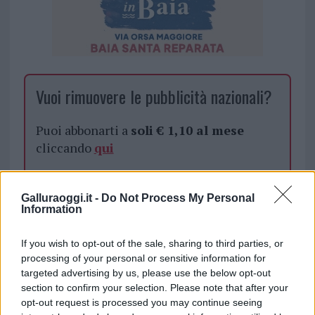
Vuoi rimuovere le pubblicità nazionali?
Puoi abbonarti a
soli € 1,10 al mese
cliccando
qui
Sei già abbonato?
Galluraoggi.it -
Do Not Process My Personal
Information
Puoi effettuare l'accesso andando nella
sezione
Login
dal menù del sito o
If you wish to opt-out of the sale, sharing to third parties, or
cliccando
qui
processing of your personal or sensitive information for
targeted advertising by us, please use the below opt-out
section to confirm your selection. Please note that after your
opt-out request is processed you may continue seeing
TEMI:
Auchan Olbia
Cinghiali Olbia