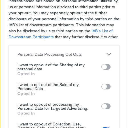
interest-based ads based on personal information utilized by
Cinghiali Olbiamare
Comune Olbia
Natale Olbia
us or personal information disclosed to third parties prior to
Notizie Olbia
Video Olbia
your opt-out. You may separately opt-out of the further
disclosure of your personal information by third parties on the
IAB’s list of downstream participants. This information may
Notizie in tempo reale?
also be disclosed by us to third parties on the
IAB’s List of
Entra nel canale telegram di
Downstream Participants
that may further disclose it to other
GalluraOggi.it
third parties.
Please note that this website/app uses one or more Google
Personal Data Processing Opt Outs
services and may gather and store information including but
not limited to your visit or usage behaviour. You may click to
I want to opt-out of the Sharing of my
Inviaci le tue segnalazioni,
personal data.
grant or deny consent to Google and its third-party tags to
Opted In
i tuoi video e le tue foto
use your data for below specified purposes in below Google
consent section.
Su WhatsApp al numero +39
I want to opt-out of the Sale of my
Personal Data.
345 356 7512
Opted In
I want to opt-out of processing my
Personal Data for Targeted Advertising.
Opted In
Ricevi le nostre ultime news
I want to opt-out of Collection, Use,