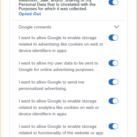
Retention, Sale, and/or Sharing of my
Personal Data that Is Unrelated with the
Purposes for which it was collected.
da
Google News
Opted Out
Google consents
Condividi l'articolo
I want to allow Google to enable storage
related to advertising like cookies on web or
F
T
Pi
W
S
device identifiers in apps.
a
w
n
h
h
I want to allow my user data to be sent to
ce
it
te
at
a
Google for online advertising purposes.
Articolo precedente
b
te
re
s
re
Prossimo articolo
I want to allow Google to send me
o
r
st
A
personalized advertising.
o
p
I want to allow Google to enable storage
NOTIZIE RECENTI
k
p
related to analytics like cookies on web or
device identifiers in apps.
Le previsioni meteo per il weekend a Olbia e in
I want to allow Google to enable storage
Gallura
related to functionality of the website or app.