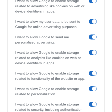
I want to allow Google to enable storage
b
te
re
s
re
Prossimo articolo
related to advertising like cookies on web or
o
r
st
A
device identifiers in apps.
o
p
I want to allow my user data to be sent to
NOTIZIE RECENTI
k
p
Google for online advertising purposes.
I want to allow Google to send me
Controlli rafforzati in Costa Smeralda, 20
personalized advertising.
arresti e 135 denunce
I want to allow Google to enable storage
related to analytics like cookies on web or
Tre milioni di euro dalla Provincia Gallura per
device identifiers in apps.
nuove aule nelle scuole di Olbia
I want to allow Google to enable storage
related to functionality of the website or app.
Incidente sulla provinciale 125, paura tra Olbia e
Arzachena
I want to allow Google to enable storage
related to personalization.
Incidente sulla strada provinciale ad Arzachena,
I want to allow Google to enable storage
un ferito
related to security, including authentication