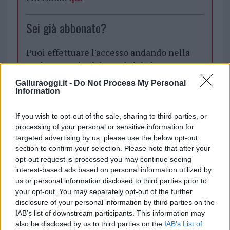
Sei già abbonato?
Puoi effettuare l'accesso andando nella
sezione
Login
dal menù del sito o
cliccando
qui
Galluraoggi.it -
Do Not Process My Personal
Information
TEMI:
Commercio Olbia
Notizie Olbia
If you wish to opt-out of the sale, sharing to third parties, or
processing of your personal or sensitive information for
Settimo Niziz
Tavolini Olbia
Turismo Olbia
targeted advertising by us, please use the below opt-out
section to confirm your selection. Please note that after your
Inviaci le tue segnalazioni,
opt-out request is processed you may continue seeing
i tuoi video e le tue foto
interest-based ads based on personal information utilized by
Su WhatsApp al numero +39
us or personal information disclosed to third parties prior to
345 356 7512
your opt-out. You may separately opt-out of the further
disclosure of your personal information by third parties on the
IAB’s list of downstream participants. This information may
also be disclosed by us to third parties on the
IAB’s List of