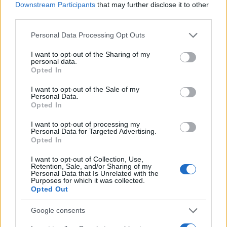
Downstream Participants
that may further disclose it to other
Notizie in tempo reale?
third parties.
Entra nel canale telegram di
Please note that this website/app uses one or more Google
Personal Data Processing Opt Outs
GalluraOggi.it
services and may gather and store information including but
not limited to your visit or usage behaviour. You may click to
I want to opt-out of the Sharing of my
personal data.
grant or deny consent to Google and its third-party tags to
Opted In
use your data for below specified purposes in below Google
consent section.
I want to opt-out of the Sale of my
Ricevi le nostre ultime news
Personal Data.
Opted In
da
Google News
I want to opt-out of processing my
Personal Data for Targeted Advertising.
Opted In
I want to opt-out of Collection, Use,
Condividi l'articolo
Retention, Sale, and/or Sharing of my
Personal Data that Is Unrelated with the
Purposes for which it was collected.
F
T
Pi
W
S
Opted Out
a
w
n
h
h
Google consents
ce
it
te
at
a
Articolo precedente