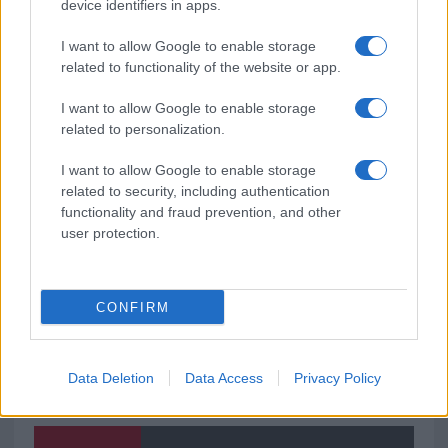
Pausa caffè impeccabile: come scegliere la
device identifiers in apps.
soluzione ideale per la casa e l’ufficio
I want to allow Google to enable storage
related to functionality of the website or app.
Monte Pino, la fine di un lungo dolore: storia e
I want to allow Google to enable storage
rinascita della strada che segnò la Gallura
related to personalization.
Raid nelle campagne di Berchidda, rischio per
I want to allow Google to enable storage
related to security, including authentication
la rete elettrica
functionality and fraud prevention, and other
user protection.
CONFIRM
Data Deletion
Data Access
Privacy Policy