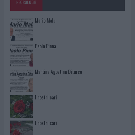
NECROLOGIE
Mario Malu
Paolo Pinna
Martina Agostina Diturco
I nostri cari
I nostri cari