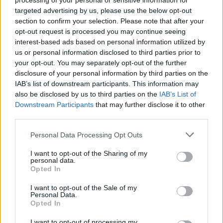
processing of your personal or sensitive information for
Entra nel canale telegram di
targeted advertising by us, please use the below opt-out
GalluraOggi.it
section to confirm your selection. Please note that after your
opt-out request is processed you may continue seeing
interest-based ads based on personal information utilized by
us or personal information disclosed to third parties prior to
your opt-out. You may separately opt-out of the further
Ricevi le nostre ultime news
disclosure of your personal information by third parties on the
IAB’s list of downstream participants. This information may
also be disclosed by us to third parties on the
IAB’s List of
da
Google News
Downstream Participants
that may further disclose it to other
third parties.
Please note that this website/app uses one or more Google
Personal Data Processing Opt Outs
Condividi l'articolo
services and may gather and store information including but
not limited to your visit or usage behaviour. You may click to
I want to opt-out of the Sharing of my
F
T
Pi
W
S
personal data.
grant or deny consent to Google and its third-party tags to
Opted In
a
w
n
h
h
use your data for below specified purposes in below Google
consent section.
ce
it
te
at
a
I want to opt-out of the Sale of my
Articolo precedente
Personal Data.
b
te
re
s
re
Opted In
Prossimo articolo
I want to opt-out of processing my