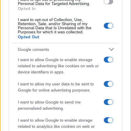
o
r
st
A
Personal Data for Targeted Advertising.
o
p
Opted In
NOTIZIE RECENTI
k
p
I want to opt-out of Collection, Use,
Retention, Sale, and/or Sharing of my
Personal Data that Is Unrelated with the
Le previsioni meteo per il weekend a Olbia e in
Purposes for which it was collected.
Opted Out
Gallura
Google consents
Michelle Hunziker in Gallura, bella anche dal
I want to allow Google to enable storage
vivo: un amico vip svela come fa
related to advertising like cookies on web or
device identifiers in apps.
Calangianus, dopo le polemiche il centro
I want to allow my user data to be sent to
accoglienza minori chiude
Google for online advertising purposes.
I want to allow Google to send me
Olbia, divieto di sosta contro spaccio e degrado:
personalized advertising.
esplode la protesta
I want to allow Google to enable storage
related to analytics like cookies on web or