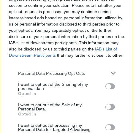
section to confirm your selection. Please note that after your
Test tunnel Olbia: rampe chiuse ancora fino a
opt-out request is processed you may continue seeing
interest-based ads based on personal information utilized by
fine agosto
us or personal information disclosed to third parties prior to
your opt-out. You may separately opt-out of the further
Aggius conquista la classifica delle mete più
disclosure of your personal information by third parties on the
IAB’s list of downstream participants. This information may
amate dell’estate 2026
also be disclosed by us to third parties on the
IAB’s List of
Downstream Participants
that may further disclose it to other
third parties.
Please note that this website/app uses one or more Google
Personal Data Processing Opt Outs
services and may gather and store information including but
not limited to your visit or usage behaviour. You may click to
I want to opt-out of the Sharing of my
personal data.
grant or deny consent to Google and its third-party tags to
Opted In
use your data for below specified purposes in below Google
consent section.
I want to opt-out of the Sale of my
Personal Data.
Opted In
NECROLOGIE
I want to opt-out of processing my
Personal Data for Targeted Advertising.