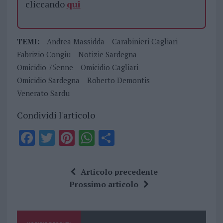
cliccando
qui
TEMI:
Andrea Massidda
Carabinieri Cagliari
Fabrizio Congiu
Notizie Sardegna
Omicidio 75enne
Omicidio Cagliari
Omicidio Sardegna
Roberto Demontis
Venerato Sardu
Condividi l'articolo
F
T
Pi
W
S
a
w
n
h
h
ce
it
te
at
a
Articolo precedente
b
te
re
s
re
Prossimo articolo
o
r
st
A
o
p