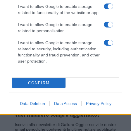
I want to allow Google to enable storage
related to functionality of the website or app.
Giovannimaria Cabras
I want to allow Google to enable storage
related to personalization.
I want to allow Google to enable storage
related to security, including authentication
functionality and fraud prevention, and other
user protection.
Invia un Comunicato Stampa
|
Pubblicità
|
Segnala
CONFIRM
Data Deletion
Data Access
Privacy Policy
Vuoi rimanere sempre aggiornato?
Iscriviti alla newsletter di Gallura Oggi e ricevi le nostre
email periodiche contenenti le ultime notizie pubblicate