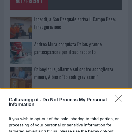
NOTIZIE RECENTI
k
p
Incendi, a San Pasquale arriva il Campo Base:
l’inaugurazione
Andrea Mura conquista Palau: grande
partecipazione per il suo racconto
Calangianus, allarme sul centro accoglienza
minori, Albieri: “Episodi gravissimi”
Gallura, finti clienti svuotano le suite: furto da
Galluraoggi.it -
Do Not Process My Personal
50mila nel resort
Information
Meteo Olbia 7 agosto, sole e caldo tornano
If you wish to opt-out of the sale, sharing to third parties, or
processing of your personal or sensitive information for
protagonisti
targeted advertising by us, please use the below opt-out