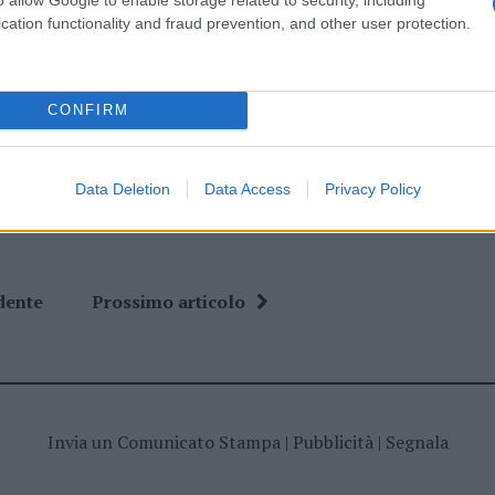
cation functionality and fraud prevention, and other user protection.
ime news da
Google News
CONFIRM
Data Deletion
Data Access
Privacy Policy
dente
Prossimo articolo
Invia un Comunicato Stampa
|
Pubblicità
|
Segnala