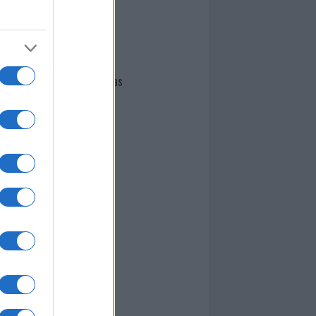
I nostri cari
Giovannimaria Cabras