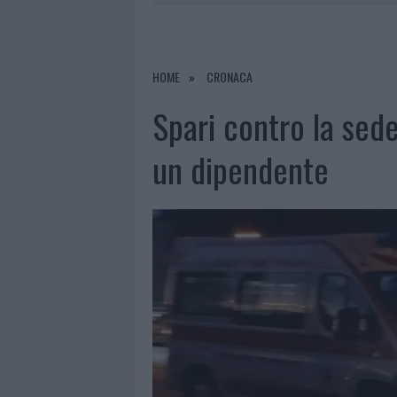
7 AGOSTO 2026
|
MONTE PINO, LA FINE DI UN LUN
7 AGOSTO 2026
|
RAID NELLE CAMPAGNE DI BERCHI
7 AGOSTO 2026
|
MONTE PINO, VIA I CANCELLI DE
HOME
CRONACA
7 AGOSTO 2026
|
OLBIA, DIVIETO DI SOSTA CONT
Spari contro la sed
un dipendente