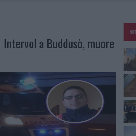
GO DOLORE: STORIA E RINASCITA DELLA STRADA CHE SEGNÒ LA GALLURA
DDA, RISCHIO PER LA RETE ELETTRICA
L CANTIERE: LA GALLURA RITROVA LA STRADA
NOT
RO SPACCIO E DEGRADO: ESPLODE LA PROTESTA
e Intervol a Buddusò, muore