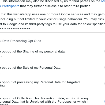
. This information may also be disclosed by us to third parties on the
IA
ite si sono rivelate troppo gravi e il medico
Participants
that may further disclose it to other third parties.
to ha constatato il decesso.
 that this website/app uses one or more Google services and may gath
including but not limited to your visit or usage behaviour. You may click 
rca il movente del delitto.
 to Google and its third-party tags to use your data for below specifi
ogle consent section.
agistratura
e portate avanti dai carabinieri del
ono tuttora in corso e puntano a fare chiarezza
l Data Processing Opt Outs
 dell’agguato. Al momento, gli investigatori
tenendo aperto ogni possibile scenario, dal
o opt-out of the Sharing of my personal data.
atura. Il paese, intanto, resta
scosso e
In
osì grave.
o opt-out of the Sale of my Personal Data.
In
to opt-out of processing my Personal Data for Targeted
ing.
azionali?
In
o opt-out of Collection, Use, Retention, Sale, and/or Sharing
 mese
cliccando
qui
ersonal Data that Is Unrelated with the Purposes for which it
lected.