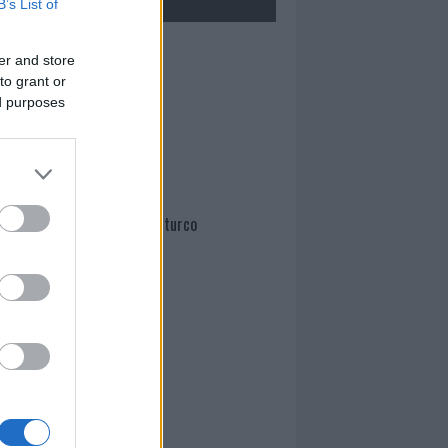
B’s List of
Mario Malu
er and store
to grant or
ed purposes
Paolo Pinna
Martina Agostina Diturco
I nostri cari
I nostri cari