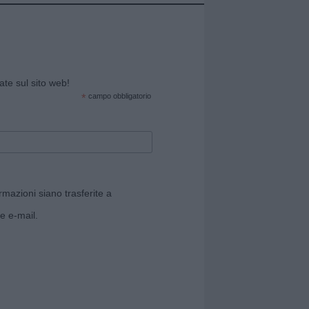
cate sul sito web!
*
campo obbligatorio
rmazioni siano trasferite a
e e-mail.