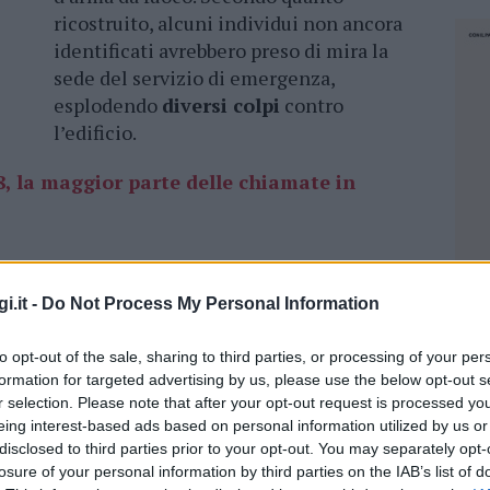
ricostruito, alcuni individui non ancora
identificati avrebbero preso di mira la
sede del servizio di emergenza,
esplodendo
diversi colpi
contro
l’edificio.
8, la maggior parte delle chiamate in
 Buddusò.
i.it -
Do Not Process My Personal Information
prio turno di lavoro
al momento
o da almeno due proiettili. Non è chiaro se di
to opt-out of the sale, sharing to third parties, or processing of your per
uzioni indicano che un individuo con il volto
formation for targeted advertising by us, please use the below opt-out s
r selection. Please note that after your opt-out request is processed y
 porta della sede, chiedendo in maniera diretta
eing interest-based ads based on personal information utilized by us or
opo,
l’uomo avrebbe aperto il fuoco
,
disclosed to third parties prior to your opt-out. You may separately opt-
i alla fuga. I colleghi, testimoni della scena,
losure of your personal information by third parties on the IAB’s list of
NEC
prestargli soccorso e di rianimarlo, ma ogni