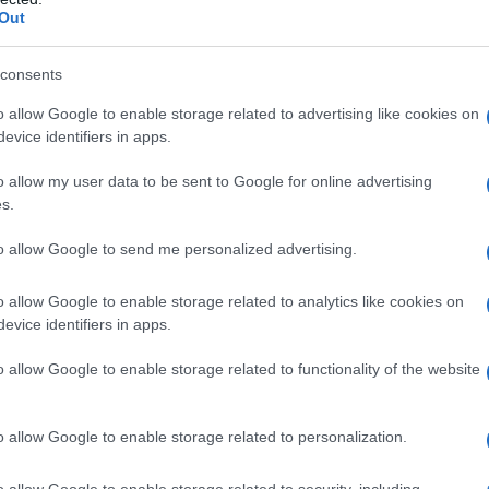
Out
consents
do nella sezione
Login
dal menù del sito o
o allow Google to enable storage related to advertising like cookies on
evice identifiers in apps.
o allow my user data to be sent to Google for online advertising
s.
zie
Intervol Buddusò
Marco Pusceddu
pari Intervol Buddusò
to allow Google to send me personalized advertising.
eale?
o allow Google to enable storage related to analytics like cookies on
gram di GalluraOggi.it
evice identifiers in apps.
o allow Google to enable storage related to functionality of the website
lazioni, i tuoi video e le tue foto
o allow Google to enable storage related to personalization.
ro +39 345 356 7512
o allow Google to enable storage related to security, including