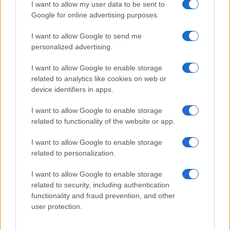
Pausa caffè impeccabile: come scegliere la
I want to allow my user data to be sent to
soluzione ideale per la casa e l’ufficio
Google for online advertising purposes.
I want to allow Google to send me
Monte Pino, la fine di un lungo dolore: storia e
personalized advertising.
rinascita della strada che segnò la Gallura
I want to allow Google to enable storage
related to analytics like cookies on web or
Raid nelle campagne di Berchidda, rischio per
device identifiers in apps.
la rete elettrica
I want to allow Google to enable storage
related to functionality of the website or app.
Monte Pino, via i cancelli del cantiere: la Gallura
I want to allow Google to enable storage
ritrova la strada
related to personalization.
Nuovi stalli residenti a Palau, il Comune
I want to allow Google to enable storage
related to security, including authentication
completa l’iter
functionality and fraud prevention, and other
user protection.
Film internazionale, casting per comparse in