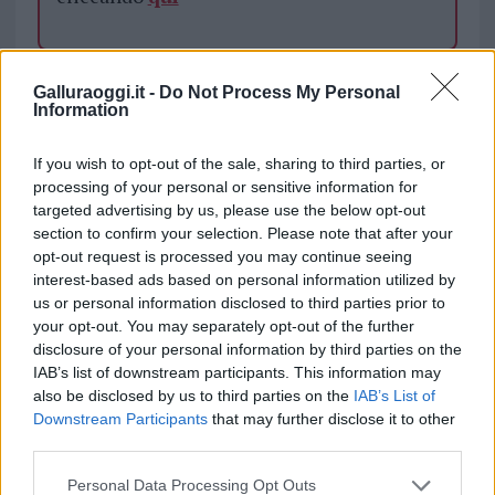
TEMI:
Dimitri Fricano
Erika Preti
Galluraoggi.it -
Do Not Process My Personal
Omicidio San Teodoro
Information
Inviaci le tue segnalazioni,
If you wish to opt-out of the sale, sharing to third parties, or
i tuoi video e le tue foto
processing of your personal or sensitive information for
targeted advertising by us, please use the below opt-out
Su WhatsApp al numero +39
section to confirm your selection. Please note that after your
345 356 7512
opt-out request is processed you may continue seeing
interest-based ads based on personal information utilized by
us or personal information disclosed to third parties prior to
your opt-out. You may separately opt-out of the further
disclosure of your personal information by third parties on the
Notizie in tempo reale?
IAB’s list of downstream participants. This information may
Entra nel canale telegram di
also be disclosed by us to third parties on the
IAB’s List of
GalluraOggi.it
Downstream Participants
that may further disclose it to other
third parties.
Please note that this website/app uses one or more Google
Personal Data Processing Opt Outs