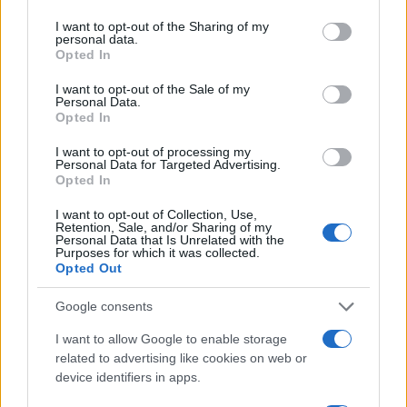
services and may gather and store information including but
not limited to your visit or usage behaviour. You may click to
I want to opt-out of the Sharing of my
Ricevi le nostre ultime news
personal data.
grant or deny consent to Google and its third-party tags to
Opted In
use your data for below specified purposes in below Google
da
Google News
consent section.
I want to opt-out of the Sale of my
Personal Data.
Opted In
Condividi l'articolo
I want to opt-out of processing my
Personal Data for Targeted Advertising.
Opted In
F
T
Pi
W
S
a
w
n
h
h
I want to opt-out of Collection, Use,
Retention, Sale, and/or Sharing of my
Personal Data that Is Unrelated with the
ce
it
te
at
a
Purposes for which it was collected.
Articolo precedente
Opted Out
b
te
re
s
re
Prossimo articolo
o
r
st
A
Google consents
o
p
I want to allow Google to enable storage
NOTIZIE RECENTI
k
p
related to advertising like cookies on web or
device identifiers in apps.