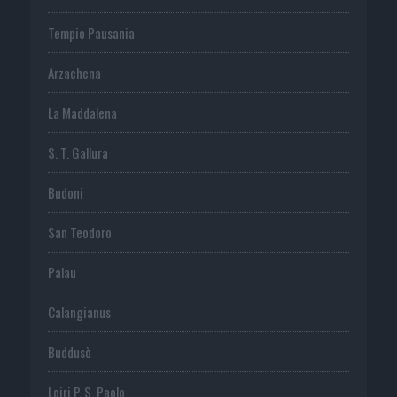
Tempio Pausania
Arzachena
La Maddalena
S. T. Gallura
Budoni
San Teodoro
Palau
Calangianus
Buddusò
Loiri P. S. Paolo