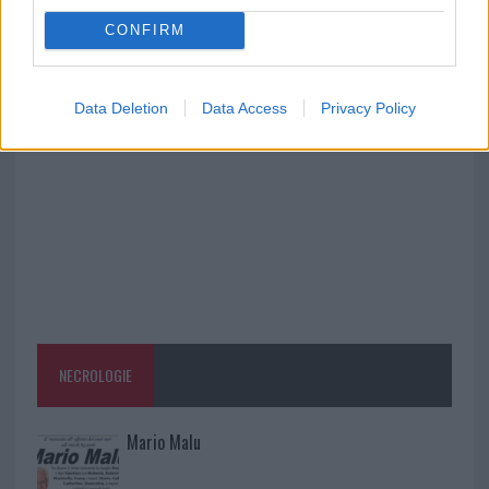
Costa Smeralda
CONFIRM
Porto Rotondo ospita la grande sfida della vela
nell’estate 2026
Data Deletion
Data Access
Privacy Policy
NECROLOGIE
Mario Malu