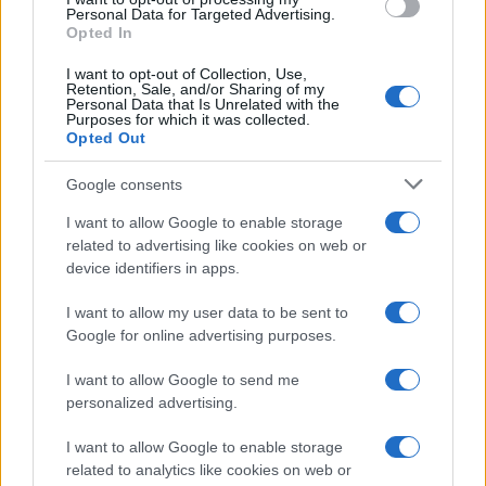
Su WhatsApp al numero +39
Personal Data for Targeted Advertising.
Opted In
345 356 7512
I want to opt-out of Collection, Use,
Retention, Sale, and/or Sharing of my
Personal Data that Is Unrelated with the
Purposes for which it was collected.
Opted Out
Ricevi le nostre ultime news
Google consents
da
Google News
I want to allow Google to enable storage
related to advertising like cookies on web or
device identifiers in apps.
Condividi l'articolo
I want to allow my user data to be sent to
Google for online advertising purposes.
F
T
Pi
W
S
a
w
n
h
h
I want to allow Google to send me
personalized advertising.
ce
it
te
at
a
Articolo precedente
b
te
re
s
re
I want to allow Google to enable storage
Prossimo articolo
related to analytics like cookies on web or