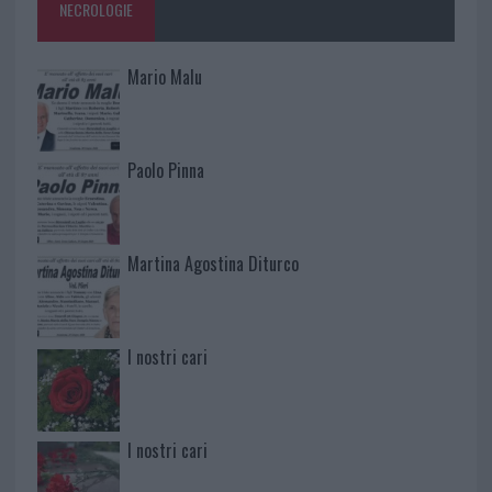
NECROLOGIE
Mario Malu
Paolo Pinna
Martina Agostina Diturco
I nostri cari
I nostri cari