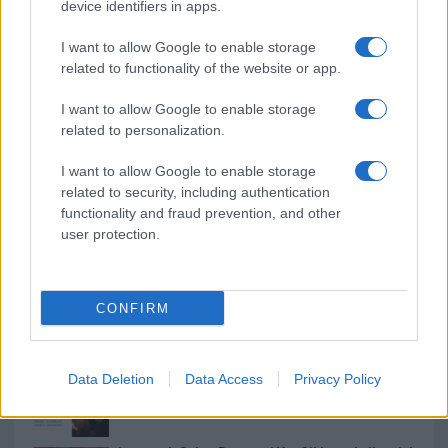
o
r
st
A
device identifiers in apps.
o
p
I want to allow Google to enable storage
NOTIZIE RECENTI
k
p
related to functionality of the website or app.
I want to allow Google to enable storage
Incidente sulla strada provinciale ad Arzachena,
related to personalization.
un ferito
I want to allow Google to enable storage
related to security, including authentication
Sangue, musica e solidarietà con Avis Olbia al
functionality and fraud prevention, and other
Delta Center
user protection.
Meteo Olbia 9 agosto, temperature in calo
CONFIRM
Salmo finisce in ospedale a Catania, ma il tour
Data Deletion
Data Access
Privacy Policy
va avanti: “Sicilia, ci sono”