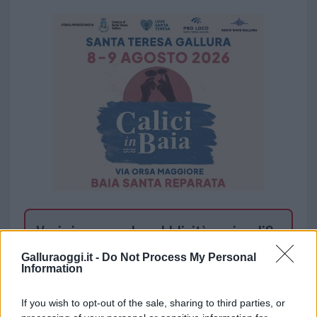
Vuoi rimuovere le pubblicità nazionali?
Galluraoggi.it -
Do Not Process My Personal
Puoi abbonarti a
soli € 1,10 al mese
Information
cliccando
qui
If you wish to opt-out of the sale, sharing to third parties, or