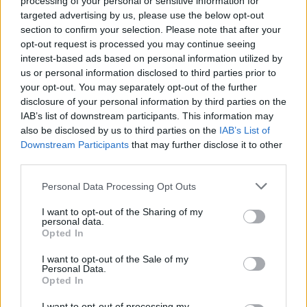
processing of your personal or sensitive information for
Sei già abbonato?
targeted advertising by us, please use the below opt-out
section to confirm your selection. Please note that after your
Puoi effettuare l'accesso andando nella
opt-out request is processed you may continue seeing
sezione
Login
dal menù del sito o
interest-based ads based on personal information utilized by
cliccando
qui
us or personal information disclosed to third parties prior to
your opt-out. You may separately opt-out of the further
disclosure of your personal information by third parties on the
IAB’s list of downstream participants. This information may
TEMI:
Notizie Olbia
also be disclosed by us to third parties on the
IAB’s List of
Ospedale Giovanni Paolo Ii Olbia
Psichiatria Olbia
Downstream Participants
that may further disclose it to other
third parties.
Notizie in tempo reale?
Please note that this website/app uses one or more Google
Personal Data Processing Opt Outs
Entra nel canale telegram di
services and may gather and store information including but
GalluraOggi.it
not limited to your visit or usage behaviour. You may click to
I want to opt-out of the Sharing of my
personal data.
grant or deny consent to Google and its third-party tags to
Opted In
use your data for below specified purposes in below Google
consent section.
I want to opt-out of the Sale of my
Personal Data.
Inviaci le tue segnalazioni,
Opted In
i tuoi video e le tue foto
I want to opt-out of processing my