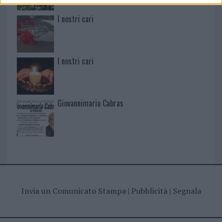
I nostri cari
I nostri cari
Giovannimaria Cabras
Invia un Comunicato Stampa
|
Pubblicità
|
Segnala