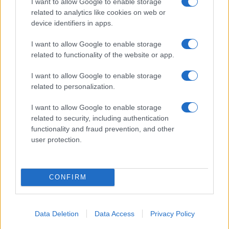
I want to allow Google to enable storage
related to analytics like cookies on web or
device identifiers in apps.
NECROLOGIE
I want to allow Google to enable storage
related to functionality of the website or app.
Mario Malu
I want to allow Google to enable storage
related to personalization.
I want to allow Google to enable storage
Paolo Pinna
related to security, including authentication
functionality and fraud prevention, and other
user protection.
Martina Agostina Diturco
CONFIRM
I nostri cari
Data Deletion
Data Access
Privacy Policy