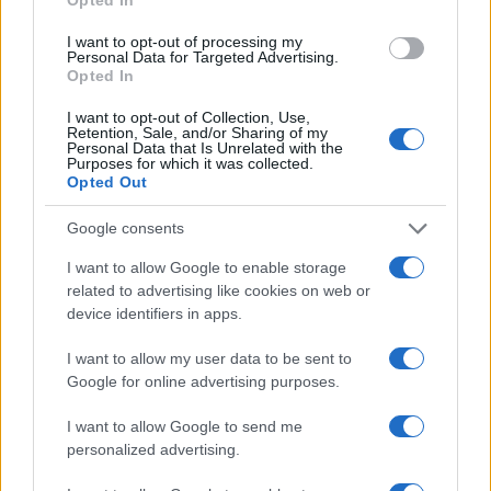
Costa Smeralda
I want to opt-out of processing my
Personal Data for Targeted Advertising.
Opted In
Porto Rotondo ospita la grande sfida della vela
nell’estate 2026
I want to opt-out of Collection, Use,
Retention, Sale, and/or Sharing of my
Personal Data that Is Unrelated with the
Purposes for which it was collected.
Controlli all’aeroporto di Olbia, sequestrati
Opted Out
caviale e sabbia rubata
Google consents
I want to allow Google to enable storage
Migliori cliniche di estetica medicale avanzata
related to advertising like cookies on web or
in Europa: classifica dei 5 centri di riferimento
device identifiers in apps.
pe…
I want to allow my user data to be sent to
Google for online advertising purposes.
I want to allow Google to send me
personalized advertising.