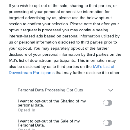
ce
it
te
at
a
If you wish to opt-out of the sale, sharing to third parties, or
Articolo precedente
b
te
re
s
re
processing of your personal or sensitive information for
Prossimo articolo
targeted advertising by us, please use the below opt-out
o
r
st
A
section to confirm your selection. Please note that after your
o
p
opt-out request is processed you may continue seeing
interest-based ads based on personal information utilized by
NOTIZIE RECENTI
k
p
us or personal information disclosed to third parties prior to
your opt-out. You may separately opt-out of the further
disclosure of your personal information by third parties on the
Raid nelle campagne di Berchidda, rischio per
IAB’s list of downstream participants. This information may
la rete elettrica
also be disclosed by us to third parties on the
IAB’s List of
Downstream Participants
that may further disclose it to other
third parties.
Monte Pino, via i cancelli del cantiere: la Gallura
ritrova la strada
Please note that this website/app uses one or more Google
Personal Data Processing Opt Outs
services and may gather and store information including but
not limited to your visit or usage behaviour. You may click to
I want to opt-out of the Sharing of my
Nuovi stalli residenti a Palau, il Comune
personal data.
grant or deny consent to Google and its third-party tags to
Opted In
completa l’iter
use your data for below specified purposes in below Google
consent section.
I want to opt-out of the Sale of my
Personal Data.
Film internazionale, casting per comparse in
Opted In