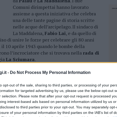
da
Palau
e
La Maddalena
. I due
Comuni dirimpettai hanno lavorato
assieme a questa iniziativa che celebra
una delle tante pagine di storia scritte
nelle acque dell’arcipelago. Il sindaco di
La Maddalena,
Fabio Lai
, e da quello di
iso di unire le forze per celebrare gli 80 anni
 il 10 aprile 1943 quando le bombe della
no l’incrociatore che si trovava nella
rada di
gia
La Sciumara
.
 per gli 80 anni Palau e La Maddalena
i.it -
Do Not Process My Personal Information
e
to opt-out of the sale, sharing to third parties, or processing of your per
formation for targeted advertising by us, please use the below opt-out s
a giornata sarà una statua di bronzo alta più di
r selection. Please note that after your opt-out request is processed y
ste
” ha lasciato Punta Chiara a La Maddalena a
eing interest-based ads based on personal information utilized by us or
o la guida del tenente di vascello Melluso. È
disclosed to third parties prior to your opt-out. You may separately opt-
isa Pes
a disegnare la statua e come
losure of your personal information by third parties on the IAB’s list of
NEC