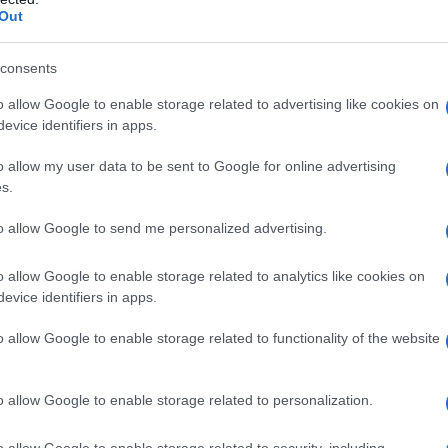
Out
do nella sezione
Login
dal menù del sito o
consents
o allow Google to enable storage related to advertising like cookies on
evice identifiers in apps.
rociatore Trieste
L'angelo Del Trieste
o allow my user data to be sent to Google for online advertising
ezzo Schifo Palau
Nave Orione
Nave Tavolara
s.
Sindaco La Maddalena
Sindaco Palau
to allow Google to send me personalized advertising.
eale?
gram di GalluraOggi.it
o allow Google to enable storage related to analytics like cookies on
evice identifiers in apps.
o allow Google to enable storage related to functionality of the website
lazioni, i tuoi video e le tue foto
ro +39 345 356 7512
o allow Google to enable storage related to personalization.
o allow Google to enable storage related to security, including