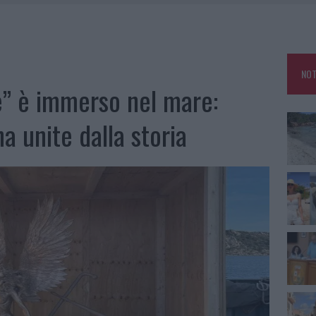
HE IL CENTRO ACCOGLIENZA MINORI CHIUDE
RO SPACCIO E DEGRADO: ESPLODE LA PROTESTA
SCEGLIERE LA SOLUZIONE IDEALE PER LA CASA E L’UFFICIO
NOT
KEND A OLBIA E IN GALLURA
te” è immerso nel mare:
a unite dalla storia