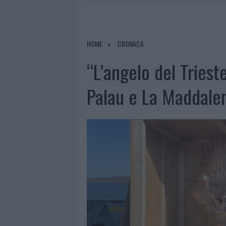
7 AGOSTO 2026
|
CALANGIANUS, DOPO LE POLEMIC
7 AGOSTO 2026
|
OLBIA, DIVIETO DI SOSTA CONT
7 AGOSTO 2026
|
PAUSA CAFFÈ IMPECCABILE: COME 
HOME
CRONACA
7 AGOSTO 2026
|
LE PREVISIONI METEO PER IL WEE
“L’angelo del Tries
Palau e La Maddalen