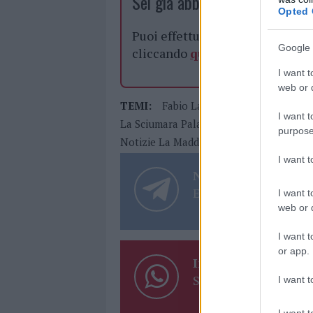
Sei già abbonato?
Opted 
Puoi effettuare l'accesso andan
Google 
cliccando
qui
I want t
web or d
TEMI:
Fabio Lai
Franco Manna
Inc
I want t
La Sciumara Palau
Marina Militare
M
purpose
Notizie La Maddalena
Notizie Palau
I want 
Notizie in tempo r
Entra nel canale tele
I want t
web or d
I want t
or app.
Inviaci le tue segna
Su WhatsApp al nume
I want t
I want t