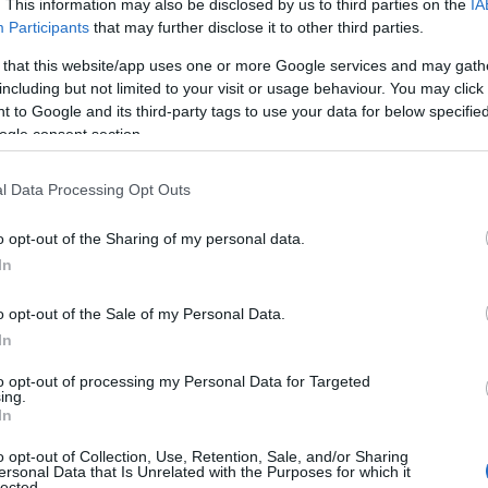
 modella isolana.
. This information may also be disclosed by us to third parties on the
IA
Participants
that may further disclose it to other third parties.
 una modella maddalenina per la statua
 that this website/app uses one or more Google services and may gath
including but not limited to your visit or usage behaviour. You may click 
 to Google and its third-party tags to use your data for below specifi
ogle consent section.
osizionamento della statua. Ora si trova a
15
in cui fu affondato l’incrociatore.
Giovedì 27
l Data Processing Opt Outs
nia di inaugurazione. Spetterà alla
nave
e militari per la celebrazione delle vittime e la
o opt-out of the Sharing of my personal data.
o del Trieste.
In
o opt-out of the Sale of my Personal Data.
In
azionali?
to opt-out of processing my Personal Data for Targeted
ing.
In
 mese
cliccando
qui
o opt-out of Collection, Use, Retention, Sale, and/or Sharing
ersonal Data that Is Unrelated with the Purposes for which it
lected.