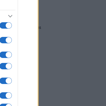
I nostri cari
Giovannimaria Cabras