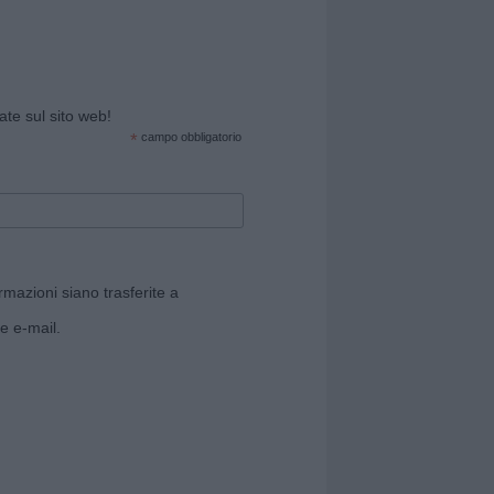
cate sul sito web!
*
campo obbligatorio
rmazioni siano trasferite a
e e-mail.