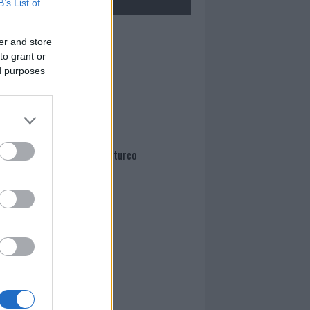
B’s List of
Mario Malu
er and store
to grant or
ed purposes
Paolo Pinna
Martina Agostina Diturco
I nostri cari
I nostri cari