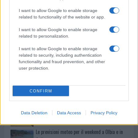
o
p
NOTIZIE RECENTI
k
p
I want to allow Google to enable storage
related to functionality of the website or app.
Giorgia Meloni a La Maddalena, la vicesindaco:
I want to allow Google to enable storage
“Orgoglio e discrezione per visita privata̶…
related to personalization.
I want to allow Google to enable storage
Incendio nella notte a Olbia, a fuoco due furgoni
related to security, including authentication
functionality and fraud prevention, and other
user protection.
A fuoco un deposito con bombole, intervento dei
vigili del fuoco a Rudalza
CONFIRM
Ristorante distrutto dalle fiamme a La
Maddalena, incendio a Monti d’à rena
Data Deletion
Data Access
Privacy Policy
Le previsioni meteo per il weekend a Olbia e in