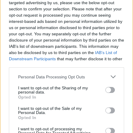
Sei già abbonato?
targeted advertising by us, please use the below opt-out
section to confirm your selection. Please note that after your
opt-out request is processed you may continue seeing
Puoi effettuare l'accesso andando nella
interest-based ads based on personal information utilized by
sezione
Login
dal menù del sito o
us or personal information disclosed to third parties prior to
cliccando
qui
your opt-out. You may separately opt-out of the further
disclosure of your personal information by third parties on the
IAB’s list of downstream participants. This information may
also be disclosed by us to third parties on the
IAB’s List of
TEMI:
Air Italy Olbia
Regione Sardegna
Downstream Participants
that may further disclose it to other
third parties.
Inviaci le tue segnalazioni,
i tuoi video e le tue foto
Please note that this website/app uses one or more Google
Personal Data Processing Opt Outs
services and may gather and store information including but
Su WhatsApp al numero +39
not limited to your visit or usage behaviour. You may click to
I want to opt-out of the Sharing of my
345 356 7512
personal data.
grant or deny consent to Google and its third-party tags to
Opted In
use your data for below specified purposes in below Google
consent section.
I want to opt-out of the Sale of my
Personal Data.
Opted In
Notizie in tempo reale?
Entra nel canale telegram di
I want to opt-out of processing my