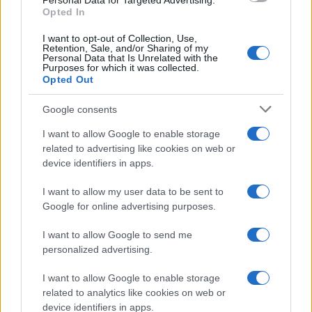
Personal Data for Targeted Advertising.
GalluraOggi.it
Opted In
I want to opt-out of Collection, Use,
Retention, Sale, and/or Sharing of my
Personal Data that Is Unrelated with the
Purposes for which it was collected.
Opted Out
Ricevi le nostre ultime news
Google consents
da
Google News
I want to allow Google to enable storage
related to advertising like cookies on web or
device identifiers in apps.
Condividi l'articolo
I want to allow my user data to be sent to
F
T
Pi
W
S
Google for online advertising purposes.
a
w
n
h
h
I want to allow Google to send me
ce
it
te
at
a
personalized advertising.
Articolo precedente
b
te
re
s
re
Prossimo articolo
I want to allow Google to enable storage
o
r
st
A
related to analytics like cookies on web or
device identifiers in apps.