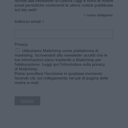
Iscriviti alla newsletter di Gallura Oggi e ricevi le nostre
email periodiche contenenti le ultime notizie pubblicate
sul sito web!
*
campo obbligatorio
*
Indirizzo email
Privacy
Utilizziamo Mailchimp come piattaforma di
marketing. Iscrivendoti alla newsletter accetti che le
tue informazioni siano trasferite a Mailchimp per
l'elaborazione.
Leggi qui l'informativa sulla privacy
di Mailchimp
.
Potrai annullare l'iscrizione in qualsiasi momento
facendo clic sul collegamento nel piè di pagina delle
nostre e-mail.