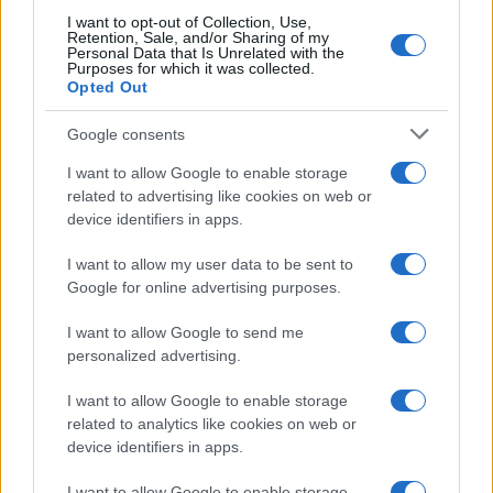
I want to opt-out of Collection, Use,
Retention, Sale, and/or Sharing of my
Personal Data that Is Unrelated with the
Paolo Pinna
Purposes for which it was collected.
Opted Out
Google consents
Martina Agostina Diturco
I want to allow Google to enable storage
related to advertising like cookies on web or
device identifiers in apps.
I nostri cari
I want to allow my user data to be sent to
Google for online advertising purposes.
I want to allow Google to send me
I nostri cari
personalized advertising.
I want to allow Google to enable storage
related to analytics like cookies on web or
I nostri cari
device identifiers in apps.
I want to allow Google to enable storage