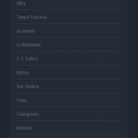
Olbia
Tempio Pausania
Arzachena
La Maddalena
S. T. Gallura
Budoni
San Teodoro
Palau
Calangianus
Buddusò