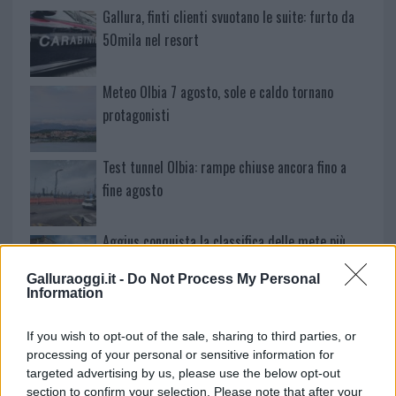
Gallura, finti clienti svuotano le suite: furto da
50mila nel resort
Meteo Olbia 7 agosto, sole e caldo tornano
protagonisti
Test tunnel Olbia: rampe chiuse ancora fino a
fine agosto
Aggius conquista la classifica delle mete più
amate dell’estate 2026
Galluraoggi.it -
Do Not Process My Personal
Information
Nuovi posti auto in via La Marmora, parcheggio
If you wish to opt-out of the sale, sharing to third parties, or
provvisorio a La Maddalena
processing of your personal or sensitive information for
targeted advertising by us, please use the below opt-out
Allarme truffe a Berchidda, falsi incaricati
section to confirm your selection. Please note that after your