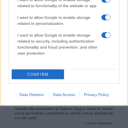
related to functionality of the website or app.
Giovannimaria Cabras
I want to allow Google to enable storage
related to personalization.
I want to allow Google to enable storage
related to security, including authentication
functionality and fraud prevention, and other
user protection.
Invia un Comunicato Stampa
|
Pubblicità
|
Segnala
CONFIRM
Data Deletion
Data Access
Privacy Policy
Vuoi rimanere sempre aggiornato?
Iscriviti alla newsletter di Gallura Oggi e ricevi le nostre
email periodiche contenenti le ultime notizie pubblicate
sul sito web!
*
campo obbligatorio