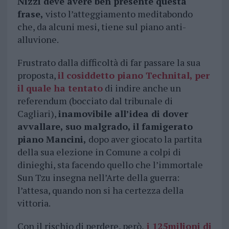
Nizzi deve avere ben presente questa
frase,
visto l’atteggiamento meditabondo
che, da alcuni mesi, tiene sul piano anti-
alluvione.
Frustrato dalla difficoltà di far passare la sua
proposta,
il cosiddetto piano Technital, per
il quale ha tentato
di indire anche un
referendum (bocciato dal tribunale di
Cagliari),
inamovibile all’idea di dover
avvallare, suo malgrado, il famigerato
piano Mancini,
dopo aver giocato la partita
della sua elezione in Comune a colpi di
dinieghi, sta facendo quello che l’immortale
Sun Tzu insegna nell’Arte della guerra:
l’attesa, quando non si ha certezza della
vittoria.
Con il rischio di perdere, però,
i 125milioni di