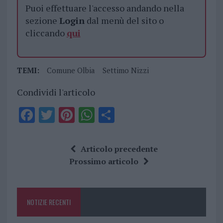
Puoi effettuare l'accesso andando nella
sezione
Login
dal menù del sito o
cliccando
qui
TEMI:
Comune Olbia
Settimo Nizzi
Condividi l'articolo
F
T
Pi
W
S
a
w
n
h
h
ce
it
te
at
a
Articolo precedente
b
te
re
s
re
Prossimo articolo
o
r
st
A
o
p
NOTIZIE RECENTI
k
p