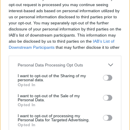
opt-out request is processed you may continue seeing
bussano alle porte
interest-based ads based on personal information utilized by
us or personal information disclosed to third parties prior to
Notre-Dame de Paris conquista Olbia, la prima
your opt-out. You may separately opt-out of the further
disclosure of your personal information by third parties on the
al Molo Brin è un successo
IAB’s list of downstream participants. This information may
also be disclosed by us to third parties on the
IAB’s List of
Downstream Participants
that may further disclose it to other
third parties.
Please note that this website/app uses one or more Google
Personal Data Processing Opt Outs
services and may gather and store information including but
not limited to your visit or usage behaviour. You may click to
I want to opt-out of the Sharing of my
personal data.
grant or deny consent to Google and its third-party tags to
Opted In
use your data for below specified purposes in below Google
consent section.
I want to opt-out of the Sale of my
Personal Data.
NECROLOGIE
Opted In
I want to opt-out of processing my
Personal Data for Targeted Advertising.
Mario Malu
Opted In