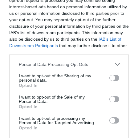
opt-out request is processed you may continue seeing
cliccando
qui
interest-based ads based on personal information utilized by
us or personal information disclosed to third parties prior to
your opt-out. You may separately opt-out of the further
TEMI:
Prenotazioni Hotel
disclosure of your personal information by third parties on the
IAB’s list of downstream participants. This information may
also be disclosed by us to third parties on the
IAB’s List of
Notizie in tempo reale?
Downstream Participants
that may further disclose it to other
Entra nel canale telegram di
third parties.
GalluraOggi.it
Please note that this website/app uses one or more Google
Personal Data Processing Opt Outs
services and may gather and store information including but
not limited to your visit or usage behaviour. You may click to
I want to opt-out of the Sharing of my
personal data.
grant or deny consent to Google and its third-party tags to
Opted In
Inviaci le tue segnalazioni,
use your data for below specified purposes in below Google
i tuoi video e le tue foto
consent section.
I want to opt-out of the Sale of my
Su WhatsApp al numero +39
Personal Data.
Opted In
345 356 7512
I want to opt-out of processing my
Personal Data for Targeted Advertising.
Opted In