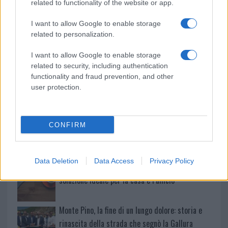
related to functionality of the website or app.
Gallura
I want to allow Google to enable storage
related to personalization.
Michelle Hunziker in Gallura, bella anche dal
vivo: un amico vip svela come fa
I want to allow Google to enable storage
related to security, including authentication
functionality and fraud prevention, and other
Calangianus, dopo le polemiche il centro
user protection.
accoglienza minori chiude
Olbia, divieto di sosta contro spaccio e degrado:
CONFIRM
esplode la protesta
Data Deletion
Data Access
Privacy Policy
Pausa caffè impeccabile: come scegliere la
soluzione ideale per la casa e l’ufficio
Monte Pino, la fine di un lungo dolore: storia e
rinascita della strada che segnò la Gallura