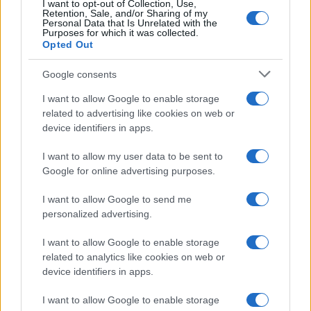
I want to opt-out of Collection, Use,
Retention, Sale, and/or Sharing of my
Ricevi le nostre ultime news
Personal Data that Is Unrelated with the
Purposes for which it was collected.
Opted Out
da
Google News
Google consents
I want to allow Google to enable storage
Condividi l'articolo
related to advertising like cookies on web or
device identifiers in apps.
F
T
Pi
W
S
a
w
n
h
h
I want to allow my user data to be sent to
Google for online advertising purposes.
ce
it
te
at
a
Articolo precedente
b
te
re
s
re
I want to allow Google to send me
Prossimo articolo
personalized advertising.
o
r
st
A
o
p
I want to allow Google to enable storage
related to analytics like cookies on web or
NOTIZIE RECENTI
k
p
device identifiers in apps.
I want to allow Google to enable storage
Le previsioni meteo per il weekend a Olbia e in