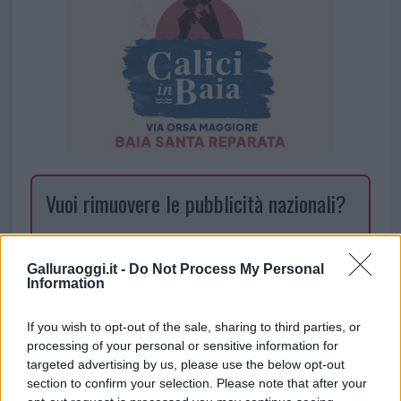
Vuoi rimuovere le pubblicità nazionali?
Puoi abbonarti a
soli € 1,10 al mese
cliccando
qui
Galluraoggi.it -
Do Not Process My Personal
Information
Sei già abbonato?
If you wish to opt-out of the sale, sharing to third parties, or
processing of your personal or sensitive information for
Puoi effettuare l'accesso andando nella
targeted advertising by us, please use the below opt-out
section to confirm your selection. Please note that after your
sezione
Login
dal menù del sito o