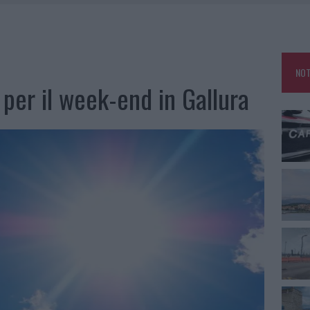
O IN VIA LA MARMORA, PARCHEGGIO PROVVISORIO A LA MADDALENA
NO LE SUITE: FURTO DA 50MILA NEL RESORT
E CALDO TORNANO PROTAGONISTI
NOT
USE ANCORA FINO A FINE AGOSTO
 per il week-end in Gallura