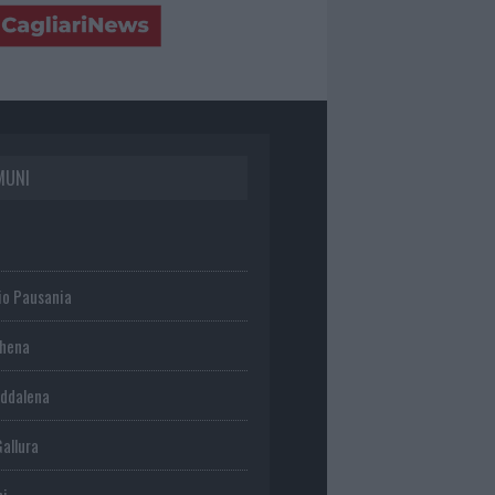
MUNI
io Pausania
chena
ddalena
Gallura