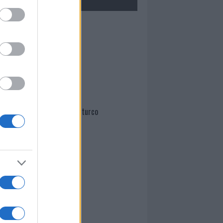
Mario Malu
Paolo Pinna
Martina Agostina Diturco
I nostri cari
I nostri cari