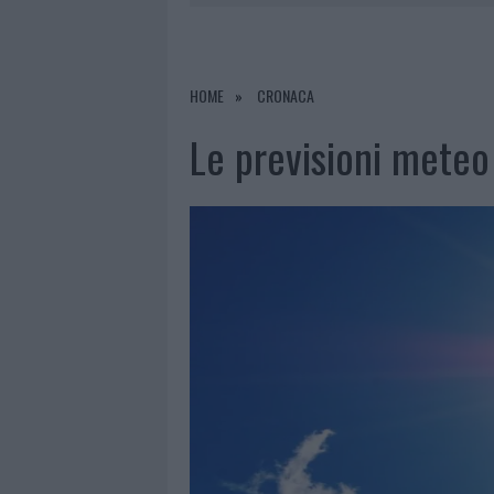
6 AGOSTO 2026
|
NUOVI POSTI AUT
6 AGOSTO 2026
|
GALLURA, FINTI CLIENTI SVUOTA
6 AGOSTO 2026
|
METEO OLBIA 7 AGOSTO, SOLE 
HOME
CRONACA
6 AGOSTO 2026
|
TEST TUNNEL OLBIA: RAMPE CHI
Le previsioni meteo