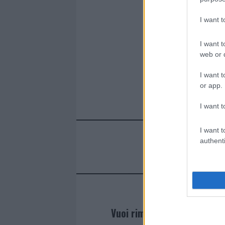
I want 
I want t
web or d
I want t
or app.
I want t
I want t
authenti
Vuoi rimanere sempre agg