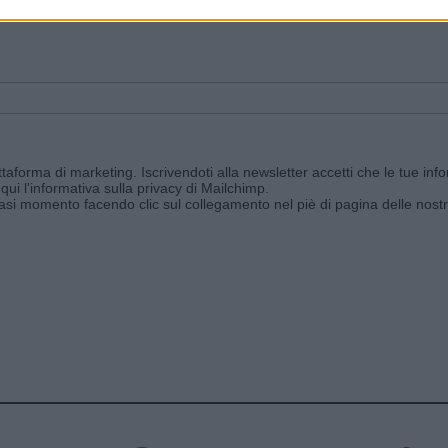
ggi e ricevi le nostre email periodiche contenenti le ultime notizie pubbli
aforma di marketing. Iscrivendoti alla newsletter accetti che le tue info
qui l'informativa sulla privacy di Mailchimp
.
siasi momento facendo clic sul collegamento nel piè di pagina delle nostr