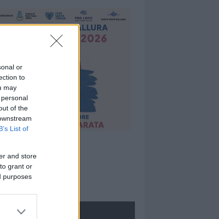
sonal or
ection to
ou may
 personal
out of the
 downstream
B’s List of
er and store
to grant or
ed purposes
ROLOGIE