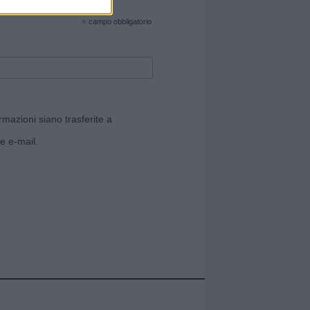
cate sul sito web!
*
campo obbligatorio
rmazioni siano trasferite a
e e-mail.