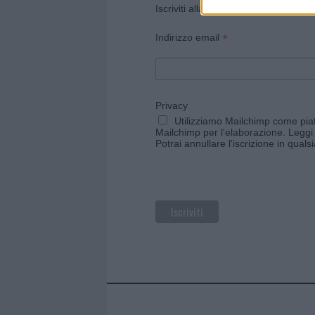
Iscriviti alla newsletter di Gallura O
*
Indirizzo email
Privacy
Utilizziamo Mailchimp come piatt
Mailchimp per l'elaborazione.
Leggi 
Potrai annullare l'iscrizione in qual