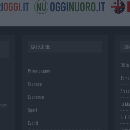
CATEGORIE
CO
Olbia
Prima pagina
Temp
Cronaca
Arza
Economia
La Ma
.com
Sport
S. T. 
Eventi