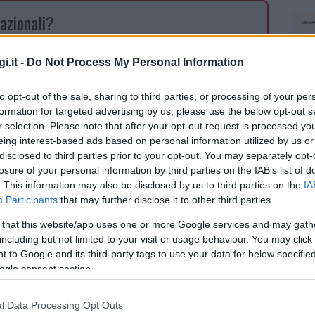
azionali?
 mese
cliccando
qui
i.it -
Do Not Process My Personal Information
to opt-out of the sale, sharing to third parties, or processing of your per
formation for targeted advertising by us, please use the below opt-out s
r selection. Please note that after your opt-out request is processed y
do nella sezione
Login
dal menù del sito o
eing interest-based ads based on personal information utilized by us or
disclosed to third parties prior to your opt-out. You may separately opt-
losure of your personal information by third parties on the IAB’s list of
. This information may also be disclosed by us to third parties on the
IA
Participants
that may further disclose it to other third parties.
 that this website/app uses one or more Google services and may gath
including but not limited to your visit or usage behaviour. You may click 
 to Google and its third-party tags to use your data for below specifi
ogle consent section.
l Data Processing Opt Outs
NEC
dente
Prossimo articolo