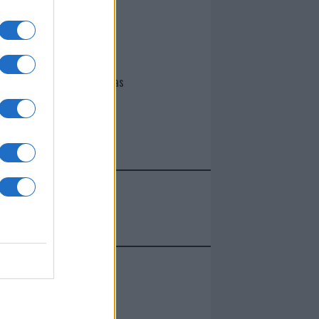
I nostri cari
Giovannimaria Cabras