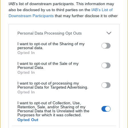
IAB’s list of downstream participants. This information may
also be disclosed by us to third parties on the
IAB’s List of
Strada Sassari-Olbia, incidente all’alba: ferito il
Downstream Participants
that may further disclose it to other
third parties.
conducente
Please note that this website/app uses one or more Google
Personal Data Processing Opt Outs
services and may gather and store information including but
Eventi in Gallura, da Jovanotti alla zuppa
not limited to your visit or usage behaviour. You may click to
I want to opt-out of the Sharing of my
gallurese: gli appuntamenti da non perdere
personal data.
grant or deny consent to Google and its third-party tags to
Opted In
use your data for below specified purposes in below Google
consent section.
I want to opt-out of the Sale of my
Lettini e arredi abusivi sulla spiaggia libera,
Personal Data.
sequestri a Olbia e Arzachena
Opted In
I want to opt-out of processing my
Personal Data for Targeted Advertising.
È morto Francesco Guccini, il maestro che si
Opted In
tenne lontano dalla Costa Smeralda
I want to opt-out of Collection, Use,
Retention, Sale, and/or Sharing of my
Personal Data that Is Unrelated with the
Purposes for which it was collected.
Opted Out