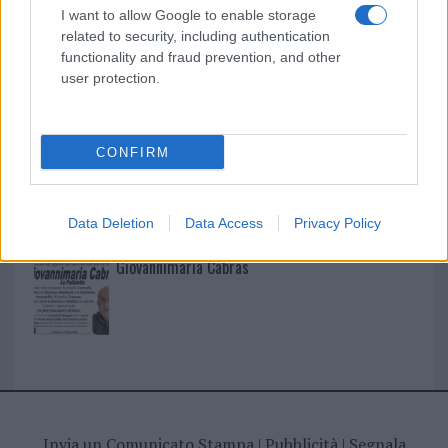
I nostri cari
I want to allow Google to enable storage
related to security, including authentication
functionality and fraud prevention, and other
user protection.
I nostri cari
CONFIRM
I nostri cari
Data Deletion
Data Access
Privacy Policy
Giovannimaria Cabras
Invia un Comunicato Stampa
|
Pubblicità
|
Segnala