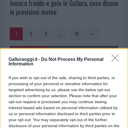
Ancora freddo e gelo in Gallura, cosa dicono
le previsioni meteo
1
2
3
…
14
»
NOTIZIE RECENTI
Galluraoggi.it -
Do Not Process My Personal
Information
Nuovi posti auto in via La Marmora, parcheggio
If you wish to opt-out of the sale, sharing to third parties, or
provvisorio a La Maddalena
processing of your personal or sensitive information for
targeted advertising by us, please use the below opt-out
Allarme truffe a Berchidda, falsi incaricati
section to confirm your selection. Please note that after your
opt-out request is processed you may continue seeing
bussano alle porte
interest-based ads based on personal information utilized by
us or personal information disclosed to third parties prior to
Notre-Dame de Paris conquista Olbia, la prima
your opt-out. You may separately opt-out of the further
disclosure of your personal information by third parties on the
al Molo Brin è un successo