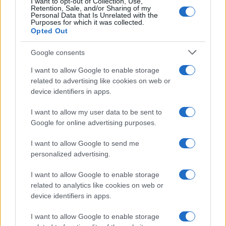
I want to opt-out of Collection, Use,
vigili del fuoco a Rudalza
Retention, Sale, and/or Sharing of my
Personal Data that Is Unrelated with the
Purposes for which it was collected.
Opted Out
Ristorante distrutto dalle fiamme a La
Maddalena, incendio a Monti d’à rena
Google consents
I want to allow Google to enable storage
Le previsioni meteo per il weekend a Olbia e in
related to advertising like cookies on web or
Gallura
device identifiers in apps.
I want to allow my user data to be sent to
Michelle Hunziker in Gallura, bella anche dal
Google for online advertising purposes.
vivo: un amico vip svela come fa
I want to allow Google to send me
personalized advertising.
Calangianus, dopo le polemiche il centro
accoglienza minori chiude
I want to allow Google to enable storage
related to analytics like cookies on web or
device identifiers in apps.
Olbia, divieto di sosta contro spaccio e degrado:
esplode la protesta
I want to allow Google to enable storage