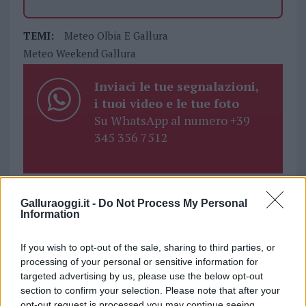
TEMI:
Meteo Olbia E Gallura
Meteo Weekend Gallura
Inviaci le tue segnalazioni,
i tuoi video e le tue foto
Su WhatsApp al numero +39
345 356 7512
Galluraoggi.it -
Do Not Process My Personal
Notizie in tempo reale?
Information
Entra nel canale telegram di
GalluraOggi.it
If you wish to opt-out of the sale, sharing to third parties, or
processing of your personal or sensitive information for
targeted advertising by us, please use the below opt-out
section to confirm your selection. Please note that after your
opt-out request is processed you may continue seeing