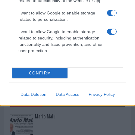
related to functionality of the website or app.
Pausa caffè impeccabile: come scegliere la
I want to allow Google to enable storage
related to personalization.
soluzione ideale per la casa e l’ufficio
I want to allow Google to enable storage
related to security, including authentication
functionality and fraud prevention, and other
user protection.
CONFIRM
Data Deletion
Data Access
Privacy Policy
NECROLOGIE
Mario Malu