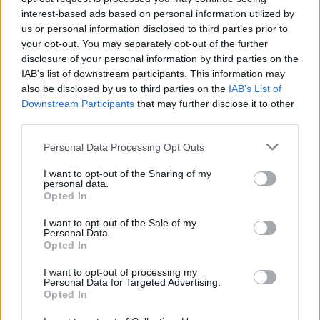
Ricevi le nostre ultime news
interest-based ads based on personal information utilized by
us or personal information disclosed to third parties prior to
your opt-out. You may separately opt-out of the further
da
Google News
disclosure of your personal information by third parties on the
IAB’s list of downstream participants. This information may
also be disclosed by us to third parties on the
IAB’s List of
Downstream Participants
that may further disclose it to other
Condividi l'articolo
third parties.
F
T
Pi
W
S
Please note that this website/app uses one or more Google
Personal Data Processing Opt Outs
a
w
n
h
h
services and may gather and store information including but
not limited to your visit or usage behaviour. You may click to
I want to opt-out of the Sharing of my
ce
it
te
at
a
personal data.
Articolo precedente
grant or deny consent to Google and its third-party tags to
Opted In
b
te
re
s
re
Prossimo articolo
use your data for below specified purposes in below Google
consent section.
o
r
st
A
I want to opt-out of the Sale of my
Personal Data.
o
p
Opted In
NOTIZIE RECENTI
k
p
I want to opt-out of processing my
Personal Data for Targeted Advertising.
Opted In
A fuoco un deposito con bombole, intervento dei