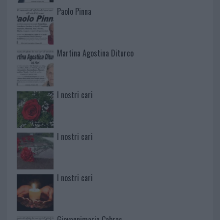
Paolo Pinna
Martina Agostina Diturco
I nostri cari
I nostri cari
I nostri cari
Giovannimaria Cabras