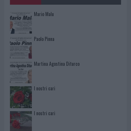
Mario Malu
Paolo Pinna
Martina Agostina Diturco
I nostri cari
I nostri cari