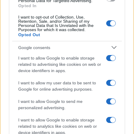
Personal Data for Targeted Advertising.
o
p
Opted In
NOTIZIE RECENTI
k
p
I want to opt-out of Collection, Use,
Retention, Sale, and/or Sharing of my
Personal Data that Is Unrelated with the
Robbie Williams incanta il gala del Big Art
Purposes for which it was collected.
Festival al Romazzino
Opted Out
Google consents
Maxi piano tra Smeralda Holding e il Comune di
I want to allow Google to enable storage
Arzachena
related to advertising like cookies on web or
device identifiers in apps.
Salvini al concerto per De Andrè, la nipote: “Mio
I want to allow my user data to be sent to
nonno gli avrebbe chiesto che cazzo ci faceva”
Google for online advertising purposes.
I want to allow Google to send me
Stop ai cantieri privati a Olbia, nuove regole
personalized advertising.
anche a San Pantaleo
I want to allow Google to enable storage
related to analytics like cookies on web or
Rapina a Porto Rotondo, due uomini fermati dai
device identifiers in apps.