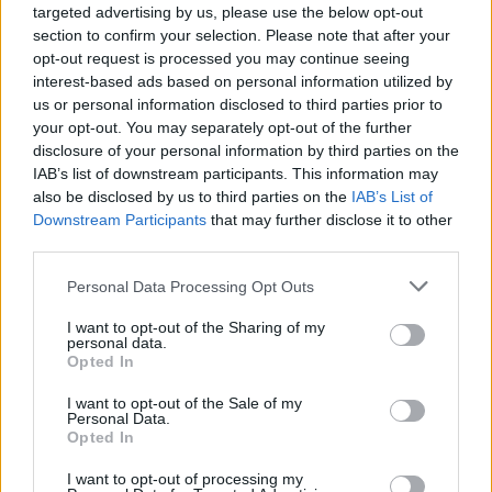
345 356 7512
targeted advertising by us, please use the below opt-out
section to confirm your selection. Please note that after your
opt-out request is processed you may continue seeing
interest-based ads based on personal information utilized by
us or personal information disclosed to third parties prior to
your opt-out. You may separately opt-out of the further
Ricevi le nostre ultime news
disclosure of your personal information by third parties on the
IAB’s list of downstream participants. This information may
da
Google News
also be disclosed by us to third parties on the
IAB’s List of
Downstream Participants
that may further disclose it to other
third parties.
Condividi l'articolo
Please note that this website/app uses one or more Google
Personal Data Processing Opt Outs
services and may gather and store information including but
F
T
Pi
W
S
not limited to your visit or usage behaviour. You may click to
I want to opt-out of the Sharing of my
personal data.
grant or deny consent to Google and its third-party tags to
a
w
n
h
h
Opted In
use your data for below specified purposes in below Google
ce
it
te
at
a
consent section.
I want to opt-out of the Sale of my
Articolo precedente
Personal Data.
b
te
re
s
re
Prossimo articolo
Opted In
o
r
st
A
I want to opt-out of processing my