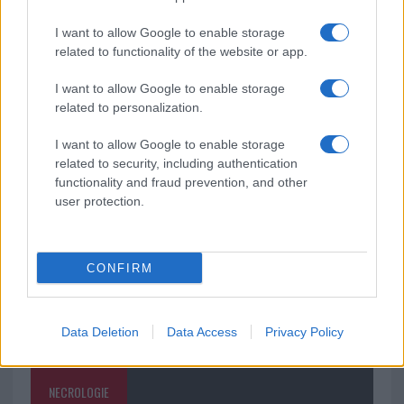
carabinieri
I want to allow Google to enable storage
related to functionality of the website or app.
Auto prende fuoco sulla strada statale 125 a
Olbia, cosa è successo
I want to allow Google to enable storage
related to personalization.
Incidente sulla 125 a Olbia, due auto coinvolte:
I want to allow Google to enable storage
danni ingenti
related to security, including authentication
functionality and fraud prevention, and other
user protection.
CONFIRM
Data Deletion
Data Access
Privacy Policy
NECROLOGIE