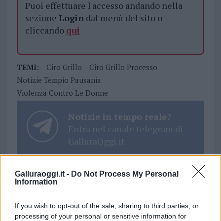
Puoi effettuare l'accesso andando nella
sezione
Login
dal menù del sito o
cliccando
qui
TEMI:
Ciro Grillo
Ciro Grillo Processo
Notizie Tempio Pausania
Violenza Contro Le Donne
Notizie in tempo reale?
Entra nel canale telegram di
GalluraOggi.it
Galluraoggi.it -
Do Not Process My Personal
Information
Inviaci le tue segnalazioni,
i tuoi video e le tue foto
If you wish to opt-out of the sale, sharing to third parties, or
Su WhatsApp al numero +39
processing of your personal or sensitive information for