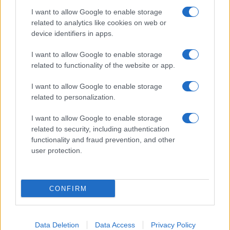
a
w
n
h
h
I want to allow Google to enable storage
related to analytics like cookies on web or
ce
it
te
at
a
Articolo precedente
device identifiers in apps.
b
te
re
s
re
Prossimo articolo
I want to allow Google to enable storage
o
r
st
A
related to functionality of the website or app.
o
p
I want to allow Google to enable storage
NOTIZIE RECENTI
k
p
related to personalization.
Sangue, musica e solidarietà con Avis Olbia al
I want to allow Google to enable storage
related to security, including authentication
Delta Center
functionality and fraud prevention, and other
user protection.
Meteo Olbia 9 agosto, temperature in calo
CONFIRM
Salmo finisce in ospedale a Catania, ma il tour
va avanti: “Sicilia, ci sono”
Data Deletion
Data Access
Privacy Policy