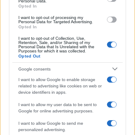
345 356 7512
Personal Data.
Opted In
I want to opt-out of processing my
Personal Data for Targeted Advertising.
Opted In
Notizie in tempo reale?
Entra nel canale telegram di
I want to opt-out of Collection, Use,
Retention, Sale, and/or Sharing of my
GalluraOggi.it
Personal Data that Is Unrelated with the
Purposes for which it was collected.
Opted Out
Google consents
I want to allow Google to enable storage
Ricevi le nostre ultime news
related to advertising like cookies on web or
device identifiers in apps.
da
Google News
I want to allow my user data to be sent to
Google for online advertising purposes.
Condividi l'articolo
I want to allow Google to send me
personalized advertising.
F
T
Pi
W
S