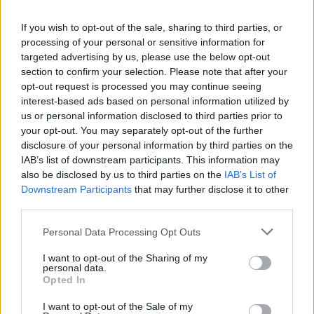
If you wish to opt-out of the sale, sharing to third parties, or
Puoi abbonarti a
soli € 1,10 al mese
processing of your personal or sensitive information for
cliccando
qui
targeted advertising by us, please use the below opt-out
section to confirm your selection. Please note that after your
Sei già abbonato?
opt-out request is processed you may continue seeing
interest-based ads based on personal information utilized by
us or personal information disclosed to third parties prior to
Puoi effettuare l'accesso andando nella
your opt-out. You may separately opt-out of the further
sezione
Login
dal menù del sito o
disclosure of your personal information by third parties on the
cliccando
qui
IAB’s list of downstream participants. This information may
also be disclosed by us to third parties on the
IAB’s List of
Downstream Participants
that may further disclose it to other
third parties.
TEMI:
Ciro Grillo
Notizie Tempio Pausania
Please note that this website/app uses one or more Google
Processo Stupro
Processo Violenza Sessuale
Personal Data Processing Opt Outs
services and may gather and store information including but
not limited to your visit or usage behaviour. You may click to
I want to opt-out of the Sharing of my
Inviaci le tue segnalazioni,
personal data.
grant or deny consent to Google and its third-party tags to
i tuoi video e le tue foto
Opted In
use your data for below specified purposes in below Google
Su WhatsApp al numero +39
consent section.
I want to opt-out of the Sale of my