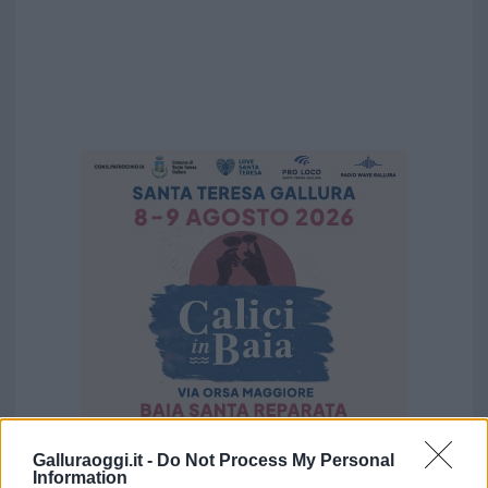
Galluraoggi.it -
Do Not Process My Personal
Vuoi rimuovere le pubblicità nazionali?
Information