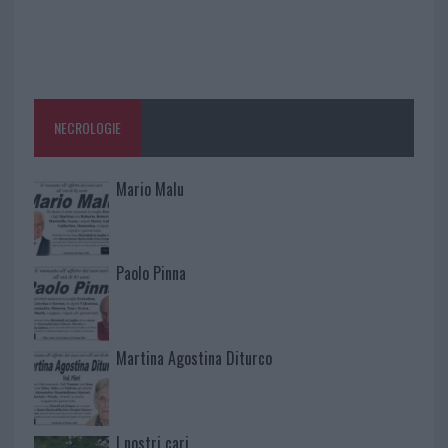
NECROLOGIE
Mario Malu
Paolo Pinna
Martina Agostina Diturco
I nostri cari