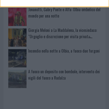
Jovanotti, Gabry Ponte e Alfa: Olbia ombelico del
mondo per una notte
Giorgia Meloni a La Maddalena, la vicesindaco:
“Orgoglio e discrezione per visita privata̶…
Incendio nella notte a Olbia, a fuoco due furgoni
A fuoco un deposito con bombole, intervento dei
vigili del fuoco a Rudalza