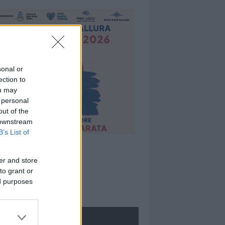
sonal or
ection to
ou may
 personal
out of the
 downstream
B’s List of
er and store
to grant or
ed purposes
ROLOGIE