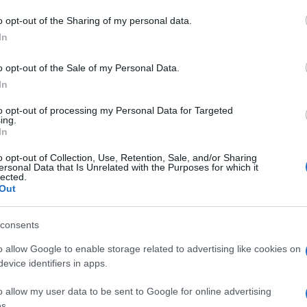
o opt-out of the Sharing of my personal data.
azionali?
In
o opt-out of the Sale of my Personal Data.
 mese
cliccando
qui
In
to opt-out of processing my Personal Data for Targeted
ing.
In
do nella sezione
Login
dal menù del sito o
o opt-out of Collection, Use, Retention, Sale, and/or Sharing
ersonal Data that Is Unrelated with the Purposes for which it
lected.
Out
Villa Nizzi
Settimo Nizzi
consents
o allow Google to enable storage related to advertising like cookies on
evice identifiers in apps.
o allow my user data to be sent to Google for online advertising
s.