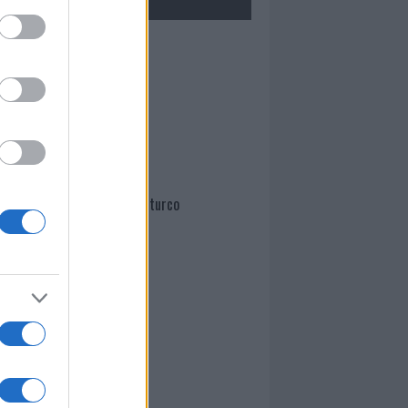
Mario Malu
Paolo Pinna
Martina Agostina Diturco
I nostri cari
I nostri cari