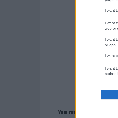
ce
it
te
at
a
Articolo prece
I want 
b
te
re
s
re
o
r
st
A
I want t
o
p
web or d
k
p
I want t
or app.
I want t
I want t
authenti
Vuoi rimanere sempre agg