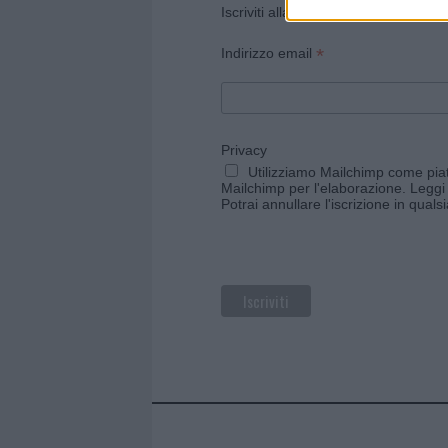
Iscriviti alla newsletter di Gallura O
*
Indirizzo email
Privacy
Utilizziamo Mailchimp come piatt
Mailchimp per l'elaborazione.
Leggi 
Potrai annullare l'iscrizione in qual