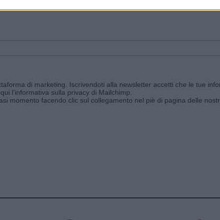
ggi e ricevi le nostre email periodiche contenenti le ultime notizie pubbli
aforma di marketing. Iscrivendoti alla newsletter accetti che le tue info
qui l'informativa sulla privacy di Mailchimp
.
siasi momento facendo clic sul collegamento nel piè di pagina delle nostr