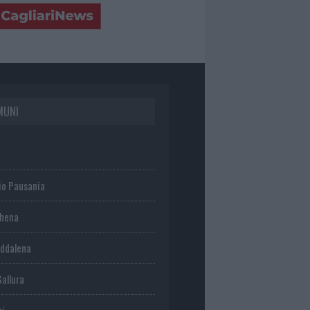
MUNI
io Pausania
chena
ddalena
Gallura