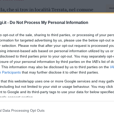
la, che si trov in località Terrata, nel comune
ondo le indagini la villa sarebbe
sarebbe stata
essione edilizia scaduta
e in un terreno
i.it -
Do Not Process My Personal Information
.
to opt-out of the sale, sharing to third parties, or processing of your per
e per la villa del sindaco Nizzi
formation for targeted advertising by us, please use the below opt-out s
r selection. Please note that after your opt-out request is processed y
e aveva accolto le richieste degli avvocati del
eing interest-based ads based on personal information utilized by us or
disclosed to third parties prior to your opt-out. You may separately opt-
ale
dissequestro della villa e facendo
losure of your personal information by third parties on the IAB’s list of
anti.
Nella cantina poi Nizzi aveva installato
. This information may also be disclosed by us to third parties on the
IA
 del Riesame non aveva disposto, invece, il
Participants
that may further disclose it to other third parties.
 that this website/app uses one or more Google services and may gath
including but not limited to your visit or usage behaviour. You may click 
azione con la Procura che ha chiesto
 to Google and its third-party tags to use your data for below specifi
 contestando la tesi della difesa degli
ogle consent section.
l Data Processing Opt Outs
NEC