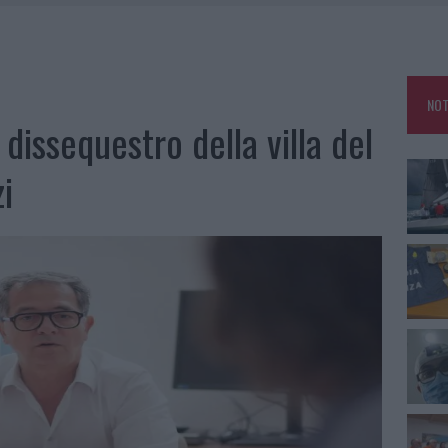
: GRANDE PARTECIPAZIONE PER IL SUO RACCONTO
DE SFIDA DELLA VELA NELL’ESTATE 2026
LBIA, SEQUESTRATI CAVIALE E SABBIA RUBATA
NOT
MEDICALE AVANZATA IN EUROPA: CLASSIFICA DEI 5 CENTRI DI RIFERIMENTO
 dissequestro della villa del
i