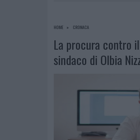
6 AGOSTO 2026
|
ANDREA MURA CONQUISTA PALAU
7 AGOSTO 2026
|
PORTO ROTONDO OSPITA LA GRAN
7 AGOSTO 2026
|
CONTROLLI ALL’AEROPORTO DI O
HOME
CRONACA
7 AGOSTO 2026
|
MIGLIORI CLINICHE DI ESTETICA 
La procura contro il
PER I TRATTAMENTI LASER NON INVASIVI
sindaco di Olbia Nizz