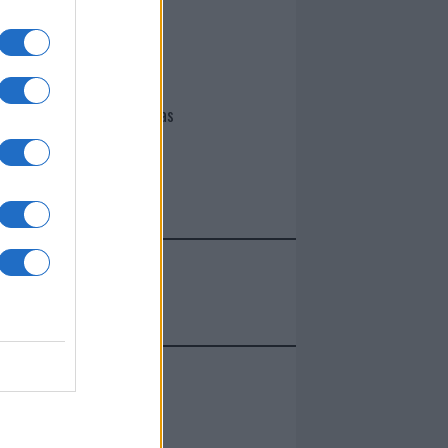
I nostri cari
Giovannimaria Cabras