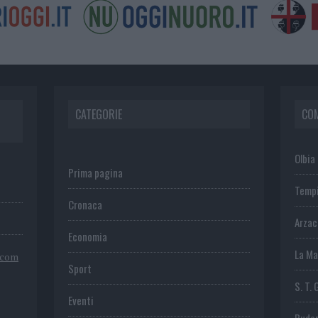
CATEGORIE
CO
Olbia
Prima pagina
Temp
Cronaca
Arza
Economia
La Ma
.com
Sport
S. T. 
Eventi