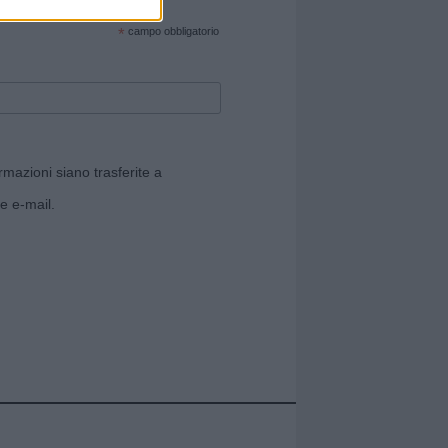
cate sul sito web!
*
campo obbligatorio
rmazioni siano trasferite a
e e-mail.