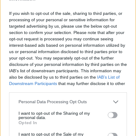
If you wish to opt-out of the sale, sharing to third parties, or
processing of your personal or sensitive information for
Notizie in tempo reale?
targeted advertising by us, please use the below opt-out
Entra nel canale telegram di
section to confirm your selection. Please note that after your
GalluraOggi.it
opt-out request is processed you may continue seeing
interest-based ads based on personal information utilized by
us or personal information disclosed to third parties prior to
your opt-out. You may separately opt-out of the further
disclosure of your personal information by third parties on the
IAB’s list of downstream participants. This information may
Ricevi le nostre ultime news
also be disclosed by us to third parties on the
IAB’s List of
Downstream Participants
that may further disclose it to other
da
Google News
third parties.
Please note that this website/app uses one or more Google
Personal Data Processing Opt Outs
services and may gather and store information including but
Condividi l'articolo
not limited to your visit or usage behaviour. You may click to
I want to opt-out of the Sharing of my
personal data.
grant or deny consent to Google and its third-party tags to
Opted In
F
T
Pi
W
S
use your data for below specified purposes in below Google
consent section.
I want to opt-out of the Sale of my