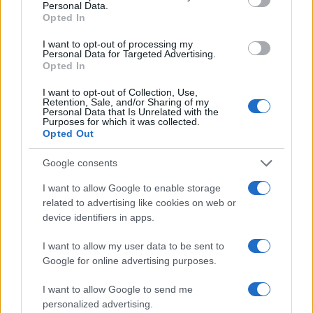
a
w
n
h
h
Personal Data.
ce
it
te
at
a
Opted In
Articolo precedente
b
te
re
s
re
Prossimo articolo
I want to opt-out of processing my
Personal Data for Targeted Advertising.
o
r
st
A
Opted In
o
p
I want to opt-out of Collection, Use,
NOTIZIE RECENTI
Retention, Sale, and/or Sharing of my
k
p
Personal Data that Is Unrelated with the
Purposes for which it was collected.
Opted Out
“Sul filo del discorso”: sold out ad Olbia per il
reading su Atzeni
Google consents
I want to allow Google to enable storage
La Maddalena, festa per i 30 anni del Diving
related to advertising like cookies on web or
device identifiers in apps.
center di Tegge
I want to allow my user data to be sent to
Google for online advertising purposes.
Esce di strada con l’auto ad Arzachena: ferito il
conducente
I want to allow Google to send me
personalized advertising.