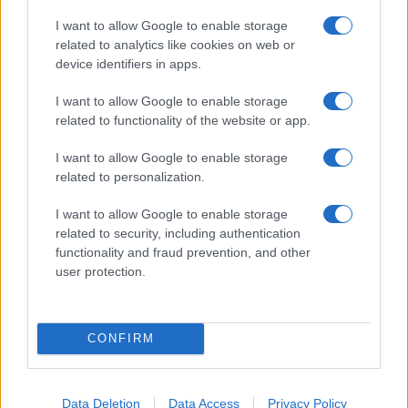
Turiste si perdono a Tavolara: salvate dai vigili
I want to allow Google to enable storage
del fuoco
related to analytics like cookies on web or
device identifiers in apps.
Meteo Olbia 6 agosto, migliora il tempo in
I want to allow Google to enable storage
Gallura
related to functionality of the website or app.
I want to allow Google to enable storage
Incidente Olbia, poliziotto in vacanza salva 6
related to personalization.
persone: due bimbi tra i feriti
I want to allow Google to enable storage
related to security, including authentication
Red Valley Festival, musica no-stop a Olbia fino
functionality and fraud prevention, and other
alle 5
user protection.
CONFIRM
Data Deletion
Data Access
Privacy Policy