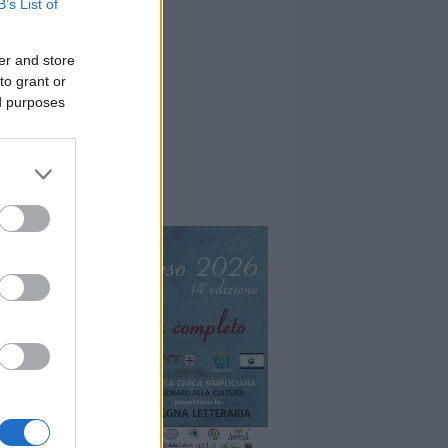
B’s List of
er and store
to grant or
ed purposes