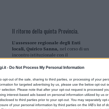
Il ritorno della quinta Provincia.
L’assessore regionale degli Enti
locali, Quirico Sanna,
nel corso di un
incontro istituzionale con il
commissario straordinario della
Provincia di Sassari, Pietrino Fois,
ha
i.it -
Do Not Process My Personal Information
annunciato la nomina di un
subcommissario che dovrà
to opt-out of the sale, sharing to third parties, or processing of your per
coordinare la Gallura.
formation for targeted advertising by us, please use the below opt-out s
r selection. Please note that after your opt-out request is processed y
eing interest-based ads based on personal information utilized by us or
Un primo passo quindi verso il
disclosed to third parties prior to your opt-out. You may separately opt-
 quella del Nord Est.
Durante l’incontro
losure of your personal information by third parties on the IAB’s list of
vo, quello di trasformare le vecchie