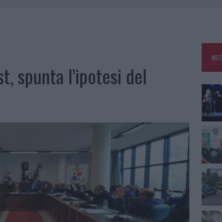
A IL TEMPO IN GALLURA
 OUT AD OLBIA PER IL READING SU ATZENI
NNI DEL DIVING CENTER DI TEGGE
NOT
 ARZACHENA: FERITO IL CONDUCENTE
t, spunta l’ipotesi del