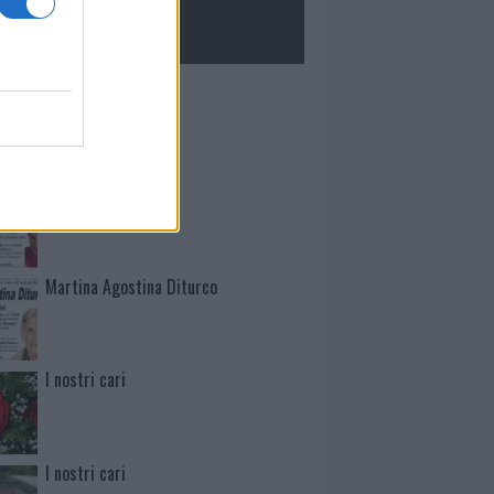
ROLOGIE
Mario Malu
Paolo Pinna
Martina Agostina Diturco
I nostri cari
I nostri cari