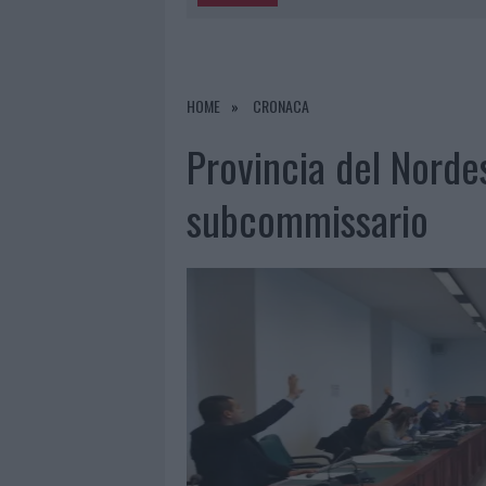
5 AGOSTO 2026
|
METEO OLBIA 6 AGOSTO, MIGLIOR
5 AGOSTO 2026
|
“SUL FILO DEL DISCORSO”: SOLD
5 AGOSTO 2026
|
LA MADDALENA, FESTA PER I 30 A
HOME
CRONACA
5 AGOSTO 2026
|
ESCE DI STRADA CON L’AUTO AD
Provincia del Nordes
subcommissario