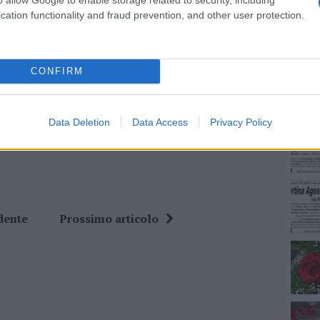
ro +39 345 356 7512
cation functionality and fraud prevention, and other user protection.
NEC
CONFIRM
ime news da
Google News
Data Deletion
Data Access
Privacy Policy
dente
Prossimo articolo