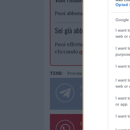
Opted 
Puoi abbonarti a
soli € 1,10 al
Google 
Sei già abbonato?
I want t
web or d
Puoi effettuare l'accesso andan
I want t
cliccando
qui
purpose
I want 
TEMI:
Provincia Nordest
Qurico San
I want t
Notizie in tempo r
web or d
Entra nel canale tele
I want t
or app.
I want t
Inviaci le tue segna
I want t