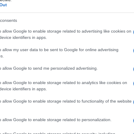
Out
 mese
cliccando
qui
consents
o allow Google to enable storage related to advertising like cookies on
evice identifiers in apps.
do nella sezione
Login
dal menù del sito o
o allow my user data to be sent to Google for online advertising
s.
to allow Google to send me personalized advertising.
na
o allow Google to enable storage related to analytics like cookies on
eale?
evice identifiers in apps.
gram di GalluraOggi.it
o allow Google to enable storage related to functionality of the website
o allow Google to enable storage related to personalization.
lazioni, i tuoi video e le tue foto
o allow Google to enable storage related to security, including