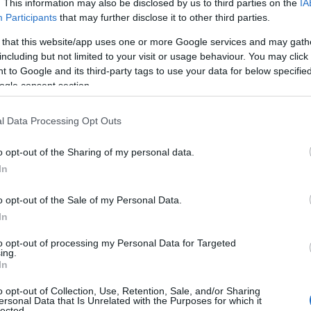
. This information may also be disclosed by us to third parties on the
IA
un’importante sfida per migliorare i servizi al
Participants
that may further disclose it to other third parties.
sembra non avere dubbi su come dovrà essere la
 that this website/app uses one or more Google services and may gath
ella Sardegna.
including but not limited to your visit or usage behaviour. You may click 
 to Google and its third-party tags to use your data for below specifi
dinario Fois ha anche annunciato un
ogle consent section.
ndizioni delle strade della Gallura, che
totale di abbandono
. La nomina del
l Data Processing Opt Outs
sarà il primo passo per restituire l’autonomia
o opt-out of the Sharing of my personal data.
In
o opt-out of the Sale of my Personal Data.
In
to opt-out of processing my Personal Data for Targeted
ing.
In
o opt-out of Collection, Use, Retention, Sale, and/or Sharing
ersonal Data that Is Unrelated with the Purposes for which it
azionali?
lected.